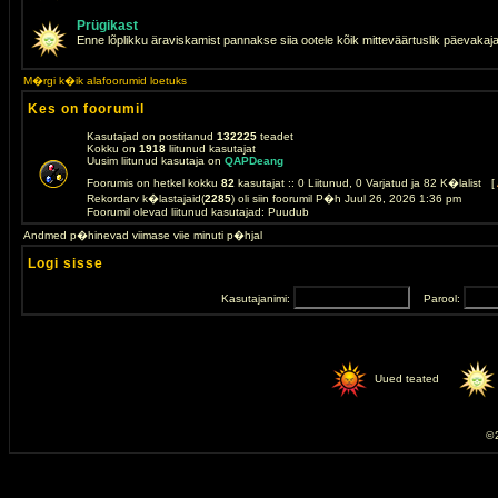
Prügikast
Enne lõplikku äraviskamist pannakse siia ootele kõik mitteväärtuslik päevakaj
M�rgi k�ik alafoorumid loetuks
Kes on foorumil
Kasutajad on postitanud
132225
teadet
Kokku on
1918
liitunud kasutajat
Uusim liitunud kasutaja on
QAPDeang
Foorumis on hetkel kokku
82
kasutajat :: 0 Liitunud, 0 Varjatud ja 82 K�lalist [
Rekordarv k�lastajaid(
2285
) oli siin foorumil P�h Juul 26, 2026 1:36 pm
Foorumil olevad liitunud kasutajad: Puudub
Andmed p�hinevad viimase viie minuti p�hjal
Logi sisse
Kasutajanimi:
Parool:
Uued teated
© 