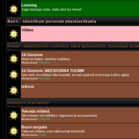
Looming
Jaga teistega seda, mida oled ise teinud
Bee¾ - täiuslikum purustab ebatäiuslikuma
Võitlus
Pruun - objektiivselt suhtudes näed parameetrit, hinnangut and
18-Süsteem
Mees ja Naine. Inimese kirjeldus.
Moderaator
Tokroda
22-Süsteem. MEESKONNA TUUMIK
See nurk on mõldud alfa isastele, et nad saaksid oma karja kokku ajada
Moderaator
Tokroda
Isiksus
Isiksuste eraruumid
Tokroda mõtted.
Siia kirjutan omi isiklikke nägemusi ja arusaamasid.
Moderaator
Tokroda
Bossi nurgake
Väiksed mõtted, veel väiksemalt inimeselt!
Moderaator
boss