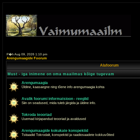
P�h Aug 09, 2026 1:10 pm
Arengumaagide Foorum
Alafoorum
Must - iga inimene on oma maailmas kõige tugevam
Arengumaagia
Üldine, kaasaegne ning tõene info arengumaagia kohta
Avalik foorumi informatsioon - reeglid
Siin on seadused, mida tuleb järgida ja üldine info.
Tokroda teooriad
Uuemad kirjapandud teooriad ja avaldused
Arengumaagide kokukate konspektid
Tsitaadid Tokrodalt, konspektid ja raadiosaadete kokkuvõtted