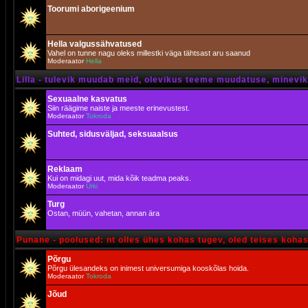
Toorumi aborigeenium
Hella valgussähvatused
Vahel on tunne nagu oleks millestki väga tähtsast aru saanud
Moderaator
Hella
Lilla - tulevik muudab meid, olevikus teeme muudatuse, minevik 
Sexuaalne kasvatus
Siin räägime naiste ja meeste erinevustest.
Moderaator
Tokroda
Suhted, sidusväljad, seksuaalsus
Reklaam
Kui on midagi uut, mida kõik teadma peaks.
Moderaator
Urki
Turg
Ostan, müün, vahetan, annan ära
Punane - poolused: nt olles ühes kohas tugev, oled teises koha
Põrgu
Põrgu ülesandeks on inimest universumiga kooskõlas hoida.
Moderaator
Tokroda
Jõud