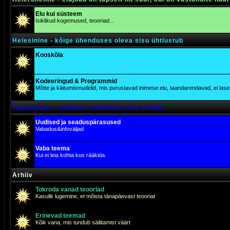
Elu kui süsteem
Isiklikud kogemused, teooriad...
Helesinine - kõige ühenduses oleva sisu ühtlustub
Kooskõla
Kodeeringud & Programmid
Mõtte ja käitumismudelid, mis purustavad inimese elu, taandarendavad, ei lase j
Tumesinine - seaduste tundmine teeb vabaks
Uudised ja seaduspärasused
Vabadus&infoväljad
Vaba teema
Kui ei leia kohta kus rääkida.
Arhiiv
Tokroda vanad teooriad
Kasulik lugemine, et mõista tänapäevast teooriat
Erinevad teemad
Kõik vana, mis tundub säilitamist väärt