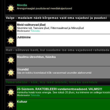
Meedia
Arengumaagiat puudutavad meediakajastused
Valge - madalam näeb kõrgemas vaid oma vajadusi ja puudusi
Meid valitsevad jõud
Sisemine tuli, Taevane jõud, Filtermaailmad ja Miinusjõud
Moderaator
Tokroda
Juhtimine
Hall - sõltuvus kaob, kui suudame ise oma vajadused rahuldada
Maailma ülesehitus, füüsika
Usundid
Siia on kokku koondatud kõik varasemad usundite alafoorumid
Tumeroheline - kõik, mis teed teistele, teed ka iseendale
20-Süsteem. RAKTOBLEERI vundamentseadused. VALMIS!!!
Inimkeha hoiab koos energia. See toitub 20 jõust, kui inimene on sellega koosk
Moderaator
Tokroda
Kultuur