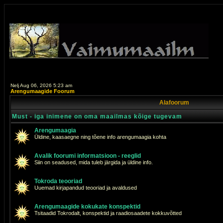
Nelj Aug 06, 2026 5:23 am
Arengumaagide Foorum
Alafoorum
Must - iga inimene on oma maailmas kõige tugevam
Arengumaagia
Üldine, kaasaegne ning tõene info arengumaagia kohta
Avalik foorumi informatsioon - reeglid
Siin on seadused, mida tuleb järgida ja üldine info.
Tokroda teooriad
Uuemad kirjapandud teooriad ja avaldused
Arengumaagide kokukate konspektid
Tsitaadid Tokrodalt, konspektid ja raadiosaadete kokkuvõtted