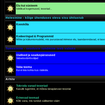
Elu kui süsteem
Isiklikud kogemused, teooriad...
Helesinine - kõige ühenduses oleva sisu ühtlustub
Kooskõla
Kodeeringud & Programmid
Mõtte ja käitumismudelid, mis purustavad inimese elu, taandarendavad, ei lase j
Tumesinine - seaduste tundmine teeb vabaks
Uudised ja seaduspärasused
Vabadus&infoväljad
Vaba teema
Kui ei leia kohta kus rääkida.
Arhiiv
Tokroda vanad teooriad
Kasulik lugemine, et mõista tänapäevast teooriat
Erinevad teemad
Kõik vana, mis tundub säilitamist väärt