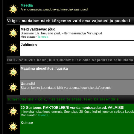
Meedia
Arengumaagiat puudutavad meediakajastused
Valge - madalam näeb kõrgemas vaid oma vajadusi ja puudusi
Meid valitsevad jõud
Sisemine tuli, Taevane jõud, Filtermaailmad ja Miinusjõud
Moderaator
Tokroda
Juhtimine
Hall - sõltuvus kaob, kui suudame ise oma vajadused rahuldada
Maailma ülesehitus, füüsika
Usundid
Siia on kokku koondatud kõik varasemad usundite alafoorumid
Tumeroheline - kõik, mis teed teistele, teed ka iseendale
20-Süsteem. RAKTOBLEERI vundamentseadused. VALMIS!!!
Inimkeha hoiab koos energia. See toitub 20 jõust, kui inimene on sellega koosk
Moderaator
Tokroda
Kultuur