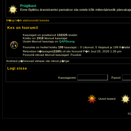
Prügikast
Enne lõplikku äraviskamist pannakse siia ootele kõik mitteväärtuslik päevakaj
M�rgi k�ik alafoorumid loetuks
Kes on foorumil
Kasutajad on postitanud
132225
teadet
Kokku on
1918
liitunud kasutajat
Uusim liitunud kasutaja on
QAPDeang
Foorumis on hetkel kokku
199
kasutajat :: 0 Liitunud, 0 Varjatud ja 199 K�lalis
Rekordarv k�lastajaid(
2285
) oli siin foorumil P�h Juul 26, 2026 1:36 pm
Foorumil olevad liitunud kasutajad: Puudub
Andmed p�hinevad viimase viie minuti p�hjal
Logi sisse
Kasutajanimi:
Parool:
Uued teated
© 