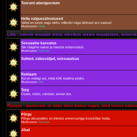
Toorumi aborigeenium
Hella valgussähvatused
Vahel on tunne nagu oleks millestki väga tähtsast aru saanud
Moderaator
Hella
Lilla - tulevik muudab meid, olevikus teeme muudatuse, minevik 
Sexuaalne kasvatus
Siin räägime naiste ja meeste erinevustest.
Moderaator
Tokroda
Suhted, sidusväljad, seksuaalsus
Reklaam
Kui on midagi uut, mida kõik teadma peaks.
Moderaator
Urki
Turg
Ostan, müün, vahetan, annan ära
Punane - poolused: nt olles ühes kohas tugev, oled teises koha
Põrgu
Põrgu ülesandeks on inimest universumiga kooskõlas hoida.
Moderaator
Tokroda
Jõud