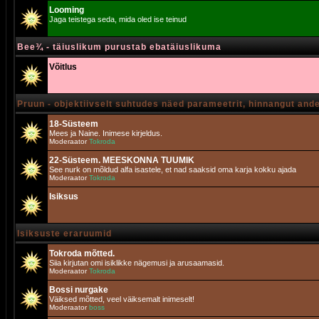
Looming
Jaga teistega seda, mida oled ise teinud
Bee¾ - täiuslikum purustab ebatäiuslikuma
Võitlus
Pruun - objektiivselt suhtudes näed parameetrit, hinnangut and
18-Süsteem
Mees ja Naine. Inimese kirjeldus.
Moderaator
Tokroda
22-Süsteem. MEESKONNA TUUMIK
See nurk on mõldud alfa isastele, et nad saaksid oma karja kokku ajada
Moderaator
Tokroda
Isiksus
Isiksuste eraruumid
Tokroda mõtted.
Siia kirjutan omi isiklikke nägemusi ja arusaamasid.
Moderaator
Tokroda
Bossi nurgake
Väiksed mõtted, veel väiksemalt inimeselt!
Moderaator
boss