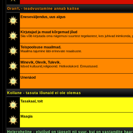
Oran¾ - teadvustamine annab kaitse
Eneseväljendus, uus algus
Kirjutajad ja muud kõrgemad jõud
Siia võib kirjutada oma nägemusi suurtest tegelastest, kes juhivad inimkonda, p
Teispoolsuse maailmad.
Maailma tajumine läbi erinevate reaalsuste.
Minevik, Olevik, Tulevik.
Iidsed kultuurid,religioonid. Hetkeolukord. Ennustused.
Unenäod
Kollane - tasuta lõunaid ei ole olemas
Tasakaal, toit
Maagia
Heleroheline - elujõud on täpselt nii suur, kui on vastandite haa