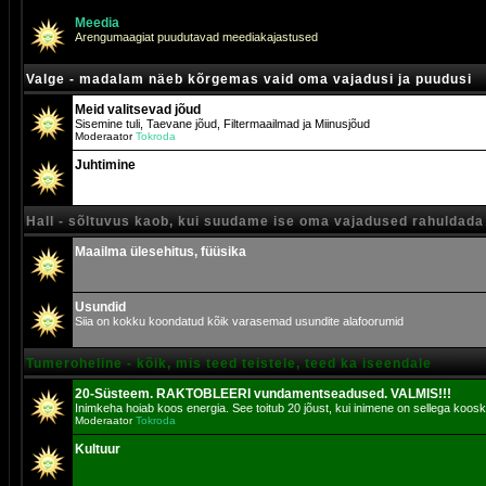
Meedia
Arengumaagiat puudutavad meediakajastused
Valge - madalam näeb kõrgemas vaid oma vajadusi ja puudusi
Meid valitsevad jõud
Sisemine tuli, Taevane jõud, Filtermaailmad ja Miinusjõud
Moderaator
Tokroda
Juhtimine
Hall - sõltuvus kaob, kui suudame ise oma vajadused rahuldada
Maailma ülesehitus, füüsika
Usundid
Siia on kokku koondatud kõik varasemad usundite alafoorumid
Tumeroheline - kõik, mis teed teistele, teed ka iseendale
20-Süsteem. RAKTOBLEERI vundamentseadused. VALMIS!!!
Inimkeha hoiab koos energia. See toitub 20 jõust, kui inimene on sellega koosk
Moderaator
Tokroda
Kultuur