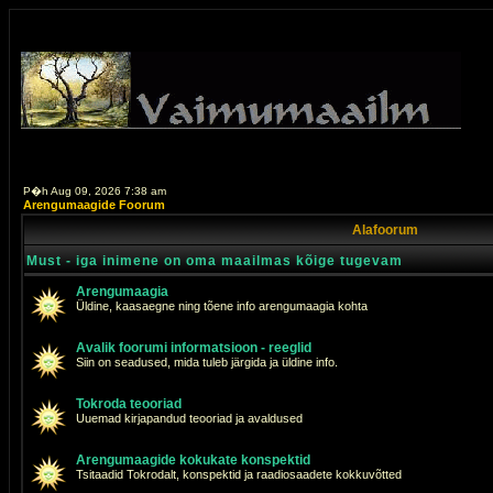
P�h Aug 09, 2026 7:38 am
Arengumaagide Foorum
Alafoorum
Must - iga inimene on oma maailmas kõige tugevam
Arengumaagia
Üldine, kaasaegne ning tõene info arengumaagia kohta
Avalik foorumi informatsioon - reeglid
Siin on seadused, mida tuleb järgida ja üldine info.
Tokroda teooriad
Uuemad kirjapandud teooriad ja avaldused
Arengumaagide kokukate konspektid
Tsitaadid Tokrodalt, konspektid ja raadiosaadete kokkuvõtted