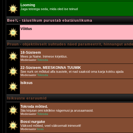
Looming
Jaga teistega seda, mida oled ise teinud
Bee¾ - täiuslikum purustab ebatäiuslikuma
Võitlus
Pruun - objektiivselt suhtudes näed parameetrit, hinnangut and
18-Süsteem
Mees ja Naine. Inimese kirjeldus.
Moderaator
Tokroda
22-Süsteem. MEESKONNA TUUMIK
See nurk on mõldud alfa isastele, et nad saaksid oma karja kokku ajada
Moderaator
Tokroda
Isiksus
Isiksuste eraruumid
Tokroda mõtted.
Siia kirjutan omi isiklikke nägemusi ja arusaamasid.
Moderaator
Tokroda
Bossi nurgake
Väiksed mõtted, veel väiksemalt inimeselt!
Moderaator
boss