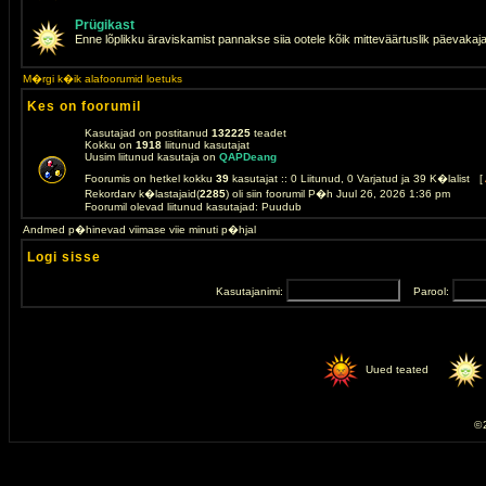
Prügikast
Enne lõplikku äraviskamist pannakse siia ootele kõik mitteväärtuslik päevakaj
M�rgi k�ik alafoorumid loetuks
Kes on foorumil
Kasutajad on postitanud
132225
teadet
Kokku on
1918
liitunud kasutajat
Uusim liitunud kasutaja on
QAPDeang
Foorumis on hetkel kokku
39
kasutajat :: 0 Liitunud, 0 Varjatud ja 39 K�lalist [
Rekordarv k�lastajaid(
2285
) oli siin foorumil P�h Juul 26, 2026 1:36 pm
Foorumil olevad liitunud kasutajad: Puudub
Andmed p�hinevad viimase viie minuti p�hjal
Logi sisse
Kasutajanimi:
Parool:
Uued teated
© 