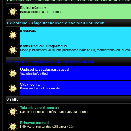
Elu kui süsteem
Isiklikud kogemused, teooriad...
Helesinine - kõige ühenduses oleva sisu ühtlustub
Kooskõla
Kodeeringud & Programmid
Mõtte ja käitumismudelid, mis purustavad inimese elu, taandarendavad, ei lase j
Tumesinine - seaduste tundmine teeb vabaks
Uudised ja seaduspärasused
Vabadus&infoväljad
Vaba teema
Kui ei leia kohta kus rääkida.
Arhiiv
Tokroda vanad teooriad
Kasulik lugemine, et mõista tänapäevast teooriat
Erinevad teemad
Kõik vana, mis tundub säilitamist väärt