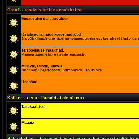
Oran¾ - teadvustamine annab kaitse
Eneseväljendus, uus algus
Kirjutajad ja muud kõrgemad jõud
Siia võib kirjutada oma nägemusi suurtest tegelastest, kes juhivad inimkonda, p
Teispoolsuse maailmad.
Maailma tajumine läbi erinevate reaalsuste.
Minevik, Olevik, Tulevik.
Iidsed kultuurid,religioonid. Hetkeolukord. Ennustused.
Unenäod
Kollane - tasuta lõunaid ei ole olemas
Tasakaal, toit
Maagia
Heleroheline - elujõud on täpselt nii suur, kui on vastandite haa