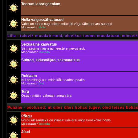
Toorumi aborigeenium
Hella valgussähvatused
Vahel on tunne nagu oleks millestki väga tähtsast aru saanud
Moderaator
Hella
Lilla - tulevik muudab meid, olevikus teeme muudatuse, minevik 
Sexuaalne kasvatus
Siin räägime naiste ja meeste erinevustest.
Moderaator
Tokroda
Suhted, sidusväljad, seksuaalsus
Reklaam
Kui on midagi uut, mida kõik teadma peaks.
Moderaator
Urki
Turg
Ostan, müün, vahetan, annan ära
Punane - poolused: nt olles ühes kohas tugev, oled teises koha
Põrgu
Põrgu ülesandeks on inimest universumiga kooskõlas hoida.
Moderaator
Tokroda
Jõud