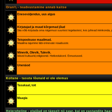
Oran¾ - teadvustamine annab kaitse
Eneseväljendus, uus algus
Kirjutajad ja muud kõrgemad jõud
Siia võib kirjutada oma nägemusi suurtest tegelastest, kes juhivad inimkonda, p
Teispoolsuse maailmad.
Maailma tajumine läbi erinevate reaalsuste.
Minevik, Olevik, Tulevik.
Iidsed kultuurid,religioonid. Hetkeolukord. Ennustused.
Unenäod
Kollane - tasuta lõunaid ei ole olemas
Tasakaal, toit
Maagia
Heleroheline - elujõud on täpselt nii suur, kui on vastandite haa