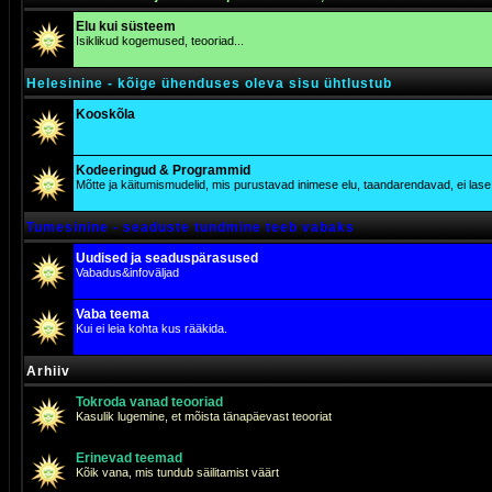
Elu kui süsteem
Isiklikud kogemused, teooriad...
Helesinine - kõige ühenduses oleva sisu ühtlustub
Kooskõla
Kodeeringud & Programmid
Mõtte ja käitumismudelid, mis purustavad inimese elu, taandarendavad, ei lase j
Tumesinine - seaduste tundmine teeb vabaks
Uudised ja seaduspärasused
Vabadus&infoväljad
Vaba teema
Kui ei leia kohta kus rääkida.
Arhiiv
Tokroda vanad teooriad
Kasulik lugemine, et mõista tänapäevast teooriat
Erinevad teemad
Kõik vana, mis tundub säilitamist väärt