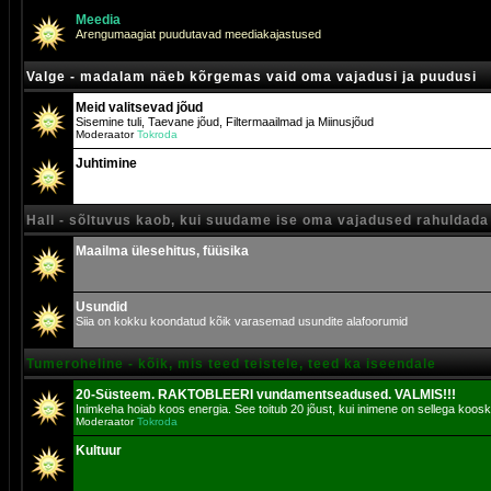
Meedia
Arengumaagiat puudutavad meediakajastused
Valge - madalam näeb kõrgemas vaid oma vajadusi ja puudusi
Meid valitsevad jõud
Sisemine tuli, Taevane jõud, Filtermaailmad ja Miinusjõud
Moderaator
Tokroda
Juhtimine
Hall - sõltuvus kaob, kui suudame ise oma vajadused rahuldada
Maailma ülesehitus, füüsika
Usundid
Siia on kokku koondatud kõik varasemad usundite alafoorumid
Tumeroheline - kõik, mis teed teistele, teed ka iseendale
20-Süsteem. RAKTOBLEERI vundamentseadused. VALMIS!!!
Inimkeha hoiab koos energia. See toitub 20 jõust, kui inimene on sellega koosk
Moderaator
Tokroda
Kultuur