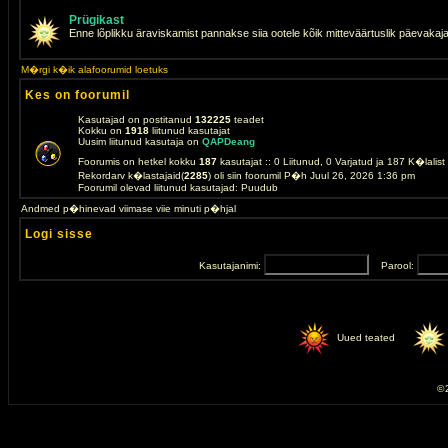
Prügikast
Enne lõplikku äraviskamist pannakse siia ootele kõik mitteväärtuslik päevakaj
M�rgi k�ik alafoorumid loetuks
Kes on foorumil
Kasutajad on postitanud
132225
teadet
Kokku on
1918
liitunud kasutajat
Uusim liitunud kasutaja on
QAPDeang
Foorumis on hetkel kokku
187
kasutajat :: 0 Liitunud, 0 Varjatud ja 187 K�lalis
Rekordarv k�lastajaid(
2285
) oli siin foorumil P�h Juul 26, 2026 1:36 pm
Foorumil olevad liitunud kasutajad: Puudub
Andmed p�hinevad viimase viie minuti p�hjal
Logi sisse
Kasutajanimi:
Parool:
Uued teated
© 