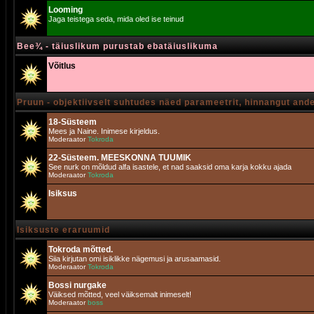
Looming
Jaga teistega seda, mida oled ise teinud
Bee¾ - täiuslikum purustab ebatäiuslikuma
Võitlus
Pruun - objektiivselt suhtudes näed parameetrit, hinnangut and
18-Süsteem
Mees ja Naine. Inimese kirjeldus.
Moderaator
Tokroda
22-Süsteem. MEESKONNA TUUMIK
See nurk on mõldud alfa isastele, et nad saaksid oma karja kokku ajada
Moderaator
Tokroda
Isiksus
Isiksuste eraruumid
Tokroda mõtted.
Siia kirjutan omi isiklikke nägemusi ja arusaamasid.
Moderaator
Tokroda
Bossi nurgake
Väiksed mõtted, veel väiksemalt inimeselt!
Moderaator
boss