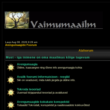
Laup Aug 08, 2026 9:28 am
Arengumaagide Foorum
Alafoorum
Must - iga inimene on oma maailmas kõige tugevam
Arengumaagia
Üldine, kaasaegne ning tõene info arengumaagia kohta
Avalik foorumi informatsioon - reeglid
Siin on seadused, mida tuleb järgida ja üldine info.
Tokroda teooriad
Uuemad kirjapandud teooriad ja avaldused
Arengumaagide kokukate konspektid
Tsitaadid Tokrodalt, konspektid ja raadiosaadete kokkuvõtted