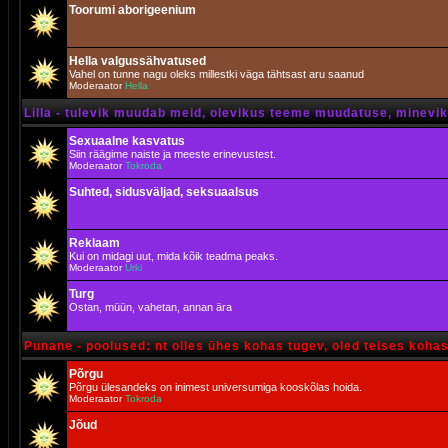
Toorumi aborigeenium
Hella valgussähvatused
Vahel on tunne nagu oleks millestki väga tähtsast aru saanud
Moderaator
Hella
Lilla - tulevik muudab meid, olevikus teeme muudatuse, minevik 
Sexuaalne kasvatus
Siin räägime naiste ja meeste erinevustest.
Moderaator
Tokroda
Suhted, sidusväljad, seksuaalsus
Reklaam
Kui on midagi uut, mida kõik teadma peaks.
Moderaator
Urki
Turg
Ostan, müün, vahetan, annan ära
Punane - poolused: nt olles ühes kohas tugev, oled teises koha
Põrgu
Põrgu ülesandeks on inimest universumiga kooskõlas hoida.
Moderaator
Tokroda
Jõud