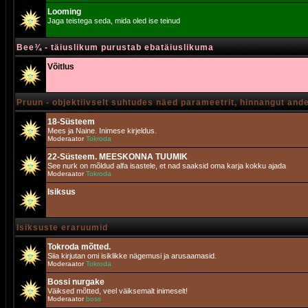
Looming
Jaga teistega seda, mida oled ise teinud
Bee¾ - täiuslikum purustab ebatäiuslikuma
Võitlus
Pruun - objektiivselt suhtudes näed parameetrit, hinnangut and
18-Süsteem
Mees ja Naine. Inimese kirjeldus.
Moderaator
Tokroda
22-Süsteem. MEESKONNA TUUMIK
See nurk on mõldud alfa isastele, et nad saaksid oma karja kokku ajada
Moderaator
Tokroda
Isiksus
Isiksuste eraruumid
Tokroda mõtted.
Siia kirjutan omi isiklikke nägemusi ja arusaamasid.
Moderaator
Tokroda
Bossi nurgake
Väiksed mõtted, veel väiksemalt inimeselt!
Moderaator
boss