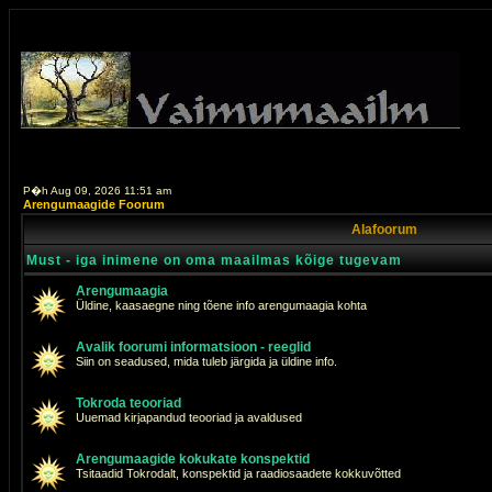
P�h Aug 09, 2026 11:51 am
Arengumaagide Foorum
Alafoorum
Must - iga inimene on oma maailmas kõige tugevam
Arengumaagia
Üldine, kaasaegne ning tõene info arengumaagia kohta
Avalik foorumi informatsioon - reeglid
Siin on seadused, mida tuleb järgida ja üldine info.
Tokroda teooriad
Uuemad kirjapandud teooriad ja avaldused
Arengumaagide kokukate konspektid
Tsitaadid Tokrodalt, konspektid ja raadiosaadete kokkuvõtted