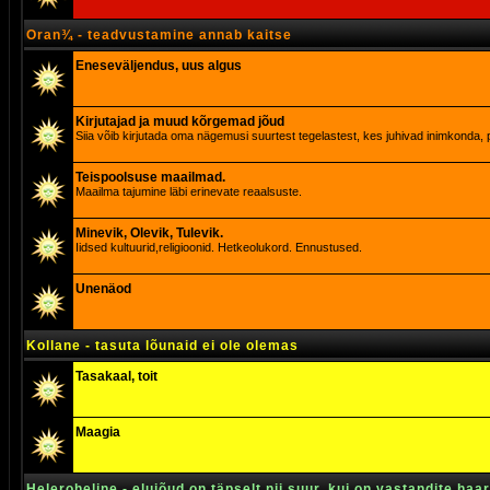
Oran¾ - teadvustamine annab kaitse
Eneseväljendus, uus algus
Kirjutajad ja muud kõrgemad jõud
Siia võib kirjutada oma nägemusi suurtest tegelastest, kes juhivad inimkonda, p
Teispoolsuse maailmad.
Maailma tajumine läbi erinevate reaalsuste.
Minevik, Olevik, Tulevik.
Iidsed kultuurid,religioonid. Hetkeolukord. Ennustused.
Unenäod
Kollane - tasuta lõunaid ei ole olemas
Tasakaal, toit
Maagia
Heleroheline - elujõud on täpselt nii suur, kui on vastandite haa