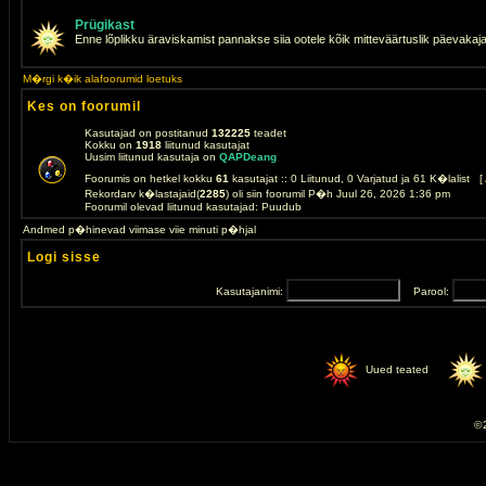
Prügikast
Enne lõplikku äraviskamist pannakse siia ootele kõik mitteväärtuslik päevakaj
M�rgi k�ik alafoorumid loetuks
Kes on foorumil
Kasutajad on postitanud
132225
teadet
Kokku on
1918
liitunud kasutajat
Uusim liitunud kasutaja on
QAPDeang
Foorumis on hetkel kokku
61
kasutajat :: 0 Liitunud, 0 Varjatud ja 61 K�lalist [
Rekordarv k�lastajaid(
2285
) oli siin foorumil P�h Juul 26, 2026 1:36 pm
Foorumil olevad liitunud kasutajad: Puudub
Andmed p�hinevad viimase viie minuti p�hjal
Logi sisse
Kasutajanimi:
Parool:
Uued teated
© 