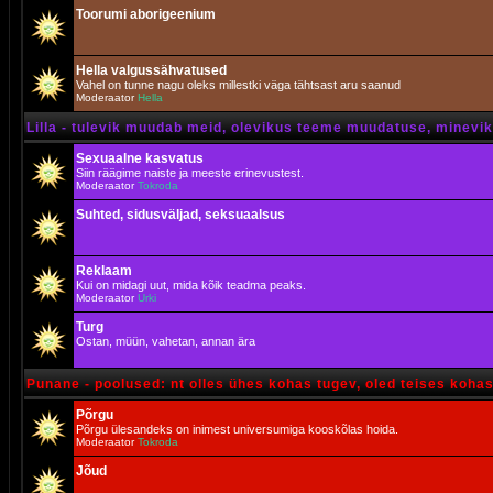
Toorumi aborigeenium
Hella valgussähvatused
Vahel on tunne nagu oleks millestki väga tähtsast aru saanud
Moderaator
Hella
Lilla - tulevik muudab meid, olevikus teeme muudatuse, minevik 
Sexuaalne kasvatus
Siin räägime naiste ja meeste erinevustest.
Moderaator
Tokroda
Suhted, sidusväljad, seksuaalsus
Reklaam
Kui on midagi uut, mida kõik teadma peaks.
Moderaator
Urki
Turg
Ostan, müün, vahetan, annan ära
Punane - poolused: nt olles ühes kohas tugev, oled teises koha
Põrgu
Põrgu ülesandeks on inimest universumiga kooskõlas hoida.
Moderaator
Tokroda
Jõud