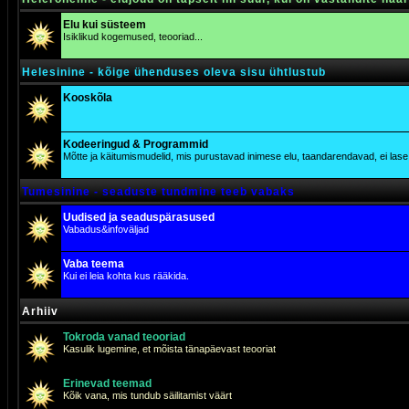
Elu kui süsteem
Isiklikud kogemused, teooriad...
Helesinine - kõige ühenduses oleva sisu ühtlustub
Kooskõla
Kodeeringud & Programmid
Mõtte ja käitumismudelid, mis purustavad inimese elu, taandarendavad, ei lase j
Tumesinine - seaduste tundmine teeb vabaks
Uudised ja seaduspärasused
Vabadus&infoväljad
Vaba teema
Kui ei leia kohta kus rääkida.
Arhiiv
Tokroda vanad teooriad
Kasulik lugemine, et mõista tänapäevast teooriat
Erinevad teemad
Kõik vana, mis tundub säilitamist väärt