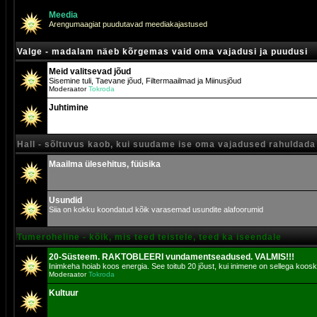
Meedia
Arengumaagiat puudutavad meediakajastused
Valge - madalam näeb kõrgemas vaid oma vajadusi ja puudusi
Meid valitsevad jõud
Sisemine tuli, Taevane jõud, Filtermaailmad ja Miinusjõud
Moderaator
Tokroda
Juhtimine
Hall - sõltuvus kaob, kui suudame ise oma vajadused rahuldada
Maailma ülesehitus, füüsika
Usundid
Siia on kokku koondatud kõik varasemad usundite alafoorumid
Tumeroheline - kõik, mis teed teistele, teed ka iseendale
20-Süsteem. RAKTOBLEERI vundamentseadused. VALMIS!!!
Inimkeha hoiab koos energia. See toitub 20 jõust, kui inimene on sellega koosk
Moderaator
Tokroda
Kultuur