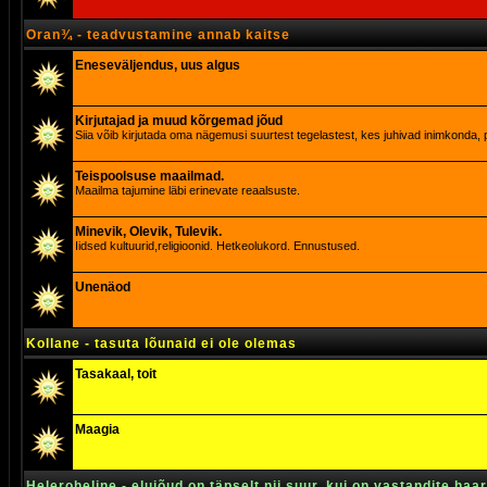
Oran¾ - teadvustamine annab kaitse
Eneseväljendus, uus algus
Kirjutajad ja muud kõrgemad jõud
Siia võib kirjutada oma nägemusi suurtest tegelastest, kes juhivad inimkonda, p
Teispoolsuse maailmad.
Maailma tajumine läbi erinevate reaalsuste.
Minevik, Olevik, Tulevik.
Iidsed kultuurid,religioonid. Hetkeolukord. Ennustused.
Unenäod
Kollane - tasuta lõunaid ei ole olemas
Tasakaal, toit
Maagia
Heleroheline - elujõud on täpselt nii suur, kui on vastandite haa