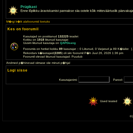
Prügikast
Enne lõplikku äraviskamist pannakse siia ootele kõik mitteväärtuslik päevakaj
M�rgi k�ik alafoorumid loetuks
Kes on foorumil
Kasutajad on postitanud
132225
teadet
Kokku on
1918
liitunud kasutajat
Uusim liitunud kasutaja on
QAPDeang
Foorumis on hetkel kokku
89
kasutajat :: 0 Liitunud, 0 Varjatud ja 89 K�lalist [
Rekordarv k�lastajaid(
2285
) oli siin foorumil P�h Juul 26, 2026 1:36 pm
Foorumil olevad liitunud kasutajad: Puudub
Andmed p�hinevad viimase viie minuti p�hjal
Logi sisse
Kasutajanimi:
Parool:
Uued teated
© 