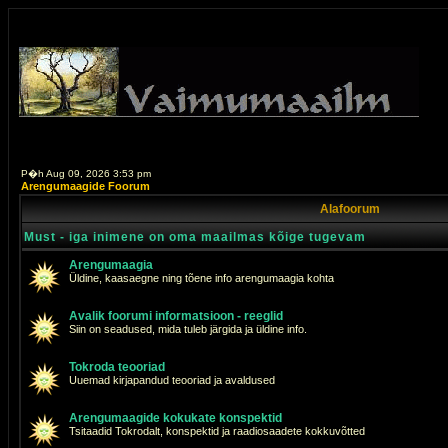
P�h Aug 09, 2026 3:53 pm
Arengumaagide Foorum
Alafoorum
Must - iga inimene on oma maailmas kõige tugevam
Arengumaagia
Üldine, kaasaegne ning tõene info arengumaagia kohta
Avalik foorumi informatsioon - reeglid
Siin on seadused, mida tuleb järgida ja üldine info.
Tokroda teooriad
Uuemad kirjapandud teooriad ja avaldused
Arengumaagide kokukate konspektid
Tsitaadid Tokrodalt, konspektid ja raadiosaadete kokkuvõtted