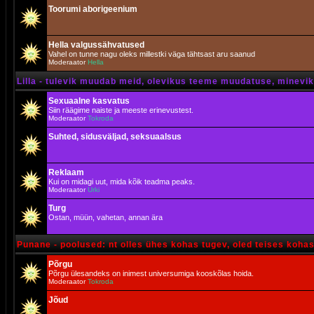
Toorumi aborigeenium
Hella valgussähvatused
Vahel on tunne nagu oleks millestki väga tähtsast aru saanud
Moderaator
Hella
Lilla - tulevik muudab meid, olevikus teeme muudatuse, minevik 
Sexuaalne kasvatus
Siin räägime naiste ja meeste erinevustest.
Moderaator
Tokroda
Suhted, sidusväljad, seksuaalsus
Reklaam
Kui on midagi uut, mida kõik teadma peaks.
Moderaator
Urki
Turg
Ostan, müün, vahetan, annan ära
Punane - poolused: nt olles ühes kohas tugev, oled teises koha
Põrgu
Põrgu ülesandeks on inimest universumiga kooskõlas hoida.
Moderaator
Tokroda
Jõud