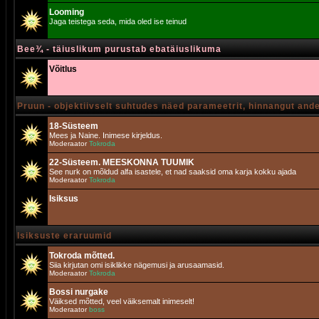
Looming
Jaga teistega seda, mida oled ise teinud
Bee¾ - täiuslikum purustab ebatäiuslikuma
Võitlus
Pruun - objektiivselt suhtudes näed parameetrit, hinnangut and
18-Süsteem
Mees ja Naine. Inimese kirjeldus.
Moderaator
Tokroda
22-Süsteem. MEESKONNA TUUMIK
See nurk on mõldud alfa isastele, et nad saaksid oma karja kokku ajada
Moderaator
Tokroda
Isiksus
Isiksuste eraruumid
Tokroda mõtted.
Siia kirjutan omi isiklikke nägemusi ja arusaamasid.
Moderaator
Tokroda
Bossi nurgake
Väiksed mõtted, veel väiksemalt inimeselt!
Moderaator
boss