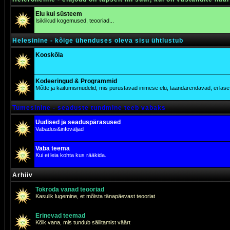
Elu kui süsteem
Isiklikud kogemused, teooriad...
Helesinine - kõige ühenduses oleva sisu ühtlustub
Kooskõla
Kodeeringud & Programmid
Mõtte ja käitumismudelid, mis purustavad inimese elu, taandarendavad, ei lase j
Tumesinine - seaduste tundmine teeb vabaks
Uudised ja seaduspärasused
Vabadus&infoväljad
Vaba teema
Kui ei leia kohta kus rääkida.
Arhiiv
Tokroda vanad teooriad
Kasulik lugemine, et mõista tänapäevast teooriat
Erinevad teemad
Kõik vana, mis tundub säilitamist väärt