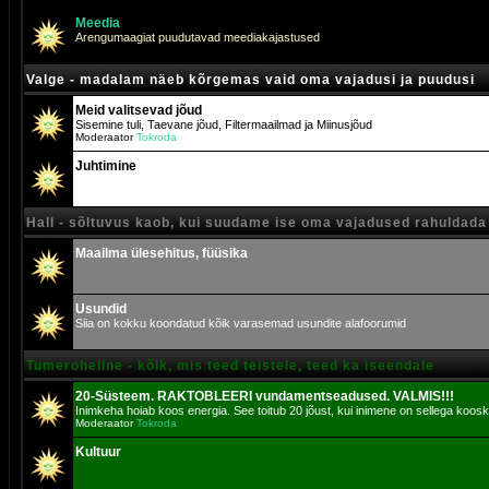
Meedia
Arengumaagiat puudutavad meediakajastused
Valge - madalam näeb kõrgemas vaid oma vajadusi ja puudusi
Meid valitsevad jõud
Sisemine tuli, Taevane jõud, Filtermaailmad ja Miinusjõud
Moderaator
Tokroda
Juhtimine
Hall - sõltuvus kaob, kui suudame ise oma vajadused rahuldada
Maailma ülesehitus, füüsika
Usundid
Siia on kokku koondatud kõik varasemad usundite alafoorumid
Tumeroheline - kõik, mis teed teistele, teed ka iseendale
20-Süsteem. RAKTOBLEERI vundamentseadused. VALMIS!!!
Inimkeha hoiab koos energia. See toitub 20 jõust, kui inimene on sellega koosk
Moderaator
Tokroda
Kultuur