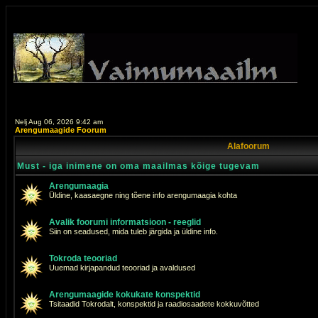
Nelj Aug 06, 2026 9:42 am
Arengumaagide Foorum
Alafoorum
Must - iga inimene on oma maailmas kõige tugevam
Arengumaagia
Üldine, kaasaegne ning tõene info arengumaagia kohta
Avalik foorumi informatsioon - reeglid
Siin on seadused, mida tuleb järgida ja üldine info.
Tokroda teooriad
Uuemad kirjapandud teooriad ja avaldused
Arengumaagide kokukate konspektid
Tsitaadid Tokrodalt, konspektid ja raadiosaadete kokkuvõtted