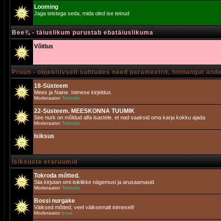
Looming
Jaga teistega seda, mida oled ise teinud
Bee¾ - täiuslikum purustab ebatäiuslikuma
Võitlus
Pruun - objektiivselt suhtudes näed parameetrit, hinnangut and
18-Süsteem
Mees ja Naine. Inimese kirjeldus.
Moderaator
Tokroda
22-Süsteem. MEESKONNA TUUMIK
See nurk on mõldud alfa isastele, et nad saaksid oma karja kokku ajada
Moderaator
Tokroda
Isiksus
Isiksuste eraruumid
Tokroda mõtted.
Siia kirjutan omi isiklikke nägemusi ja arusaamasid.
Moderaator
Tokroda
Bossi nurgake
Väiksed mõtted, veel väiksemalt inimeselt!
Moderaator
boss