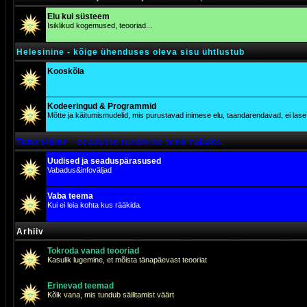
Elu kui süsteem
Isiklikud kogemused, teooriad...
Helesinine - kõige ühenduses oleva sisu ühtlustub
Kooskõla
Kodeeringud & Programmid
Mõtte ja käitumismudelid, mis purustavad inimese elu, taandarendavad, ei lase j
Tumesinine - seaduste tundmine teeb vabaks
Uudised ja seaduspärasused
Vabadus&infoväljad
Vaba teema
Kui ei leia kohta kus rääkida.
Arhiiv
Tokroda vanad teooriad
Kasulik lugemine, et mõista tänapäevast teooriat
Erinevad teemad
Kõik vana, mis tundub säilitamist väärt