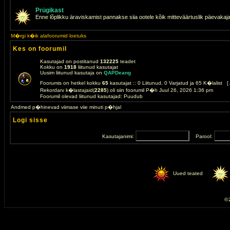
Prügikast
Enne lõplikku äraviskamist pannakse siia ootele kõik mitteväärtuslik päevakaj
M�rgi k�ik alafoorumid loetuks
Kes on foorumil
Kasutajad on postitanud
132225
teadet
Kokku on
1918
liitunud kasutajat
Uusim liitunud kasutaja on
QAPDeang
Foorumis on hetkel kokku
65
kasutajat :: 0 Liitunud, 0 Varjatud ja 65 K�lalist [
Rekordarv k�lastajaid(
2285
) oli siin foorumil P�h Juul 26, 2026 1:36 pm
Foorumil olevad liitunud kasutajad: Puudub
Andmed p�hinevad viimase viie minuti p�hjal
Logi sisse
Kasutajanimi:
Parool:
Uued teated
© 