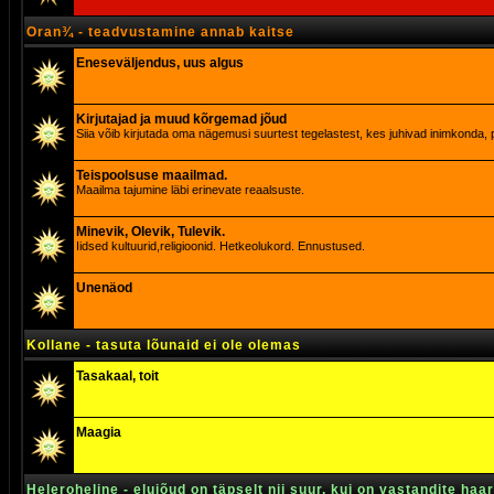
Oran¾ - teadvustamine annab kaitse
Eneseväljendus, uus algus
Kirjutajad ja muud kõrgemad jõud
Siia võib kirjutada oma nägemusi suurtest tegelastest, kes juhivad inimkonda, p
Teispoolsuse maailmad.
Maailma tajumine läbi erinevate reaalsuste.
Minevik, Olevik, Tulevik.
Iidsed kultuurid,religioonid. Hetkeolukord. Ennustused.
Unenäod
Kollane - tasuta lõunaid ei ole olemas
Tasakaal, toit
Maagia
Heleroheline - elujõud on täpselt nii suur, kui on vastandite haa