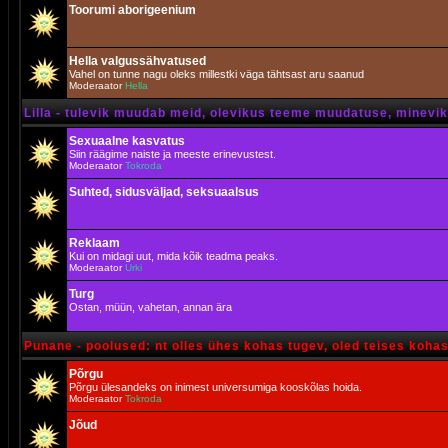
Toorumi aborigeenium
Hella valgussähvatused
Vahel on tunne nagu oleks millestki väga tähtsast aru saanud
Moderaator
Hella
Lilla - tulevik muudab meid, olevikus teeme muudatuse, minevik 
Sexuaalne kasvatus
Siin räägime naiste ja meeste erinevustest.
Moderaator
Tokroda
Suhted, sidusväljad, seksuaalsus
Reklaam
Kui on midagi uut, mida kõik teadma peaks.
Moderaator
Urki
Turg
Ostan, müün, vahetan, annan ära
Punane - poolused: nt olles ühes kohas tugev, oled teises koha
Põrgu
Põrgu ülesandeks on inimest universumiga kooskõlas hoida.
Moderaator
Tokroda
Jõud