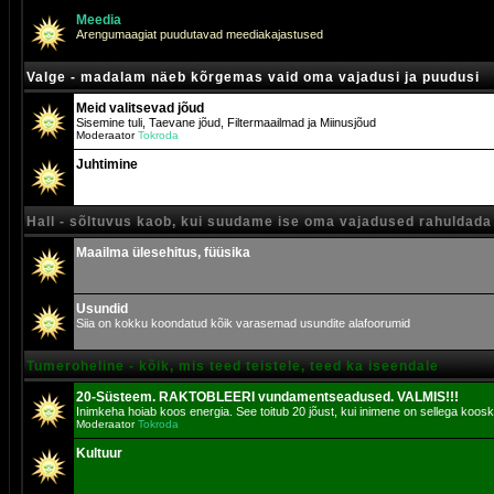
Meedia
Arengumaagiat puudutavad meediakajastused
Valge - madalam näeb kõrgemas vaid oma vajadusi ja puudusi
Meid valitsevad jõud
Sisemine tuli, Taevane jõud, Filtermaailmad ja Miinusjõud
Moderaator
Tokroda
Juhtimine
Hall - sõltuvus kaob, kui suudame ise oma vajadused rahuldada
Maailma ülesehitus, füüsika
Usundid
Siia on kokku koondatud kõik varasemad usundite alafoorumid
Tumeroheline - kõik, mis teed teistele, teed ka iseendale
20-Süsteem. RAKTOBLEERI vundamentseadused. VALMIS!!!
Inimkeha hoiab koos energia. See toitub 20 jõust, kui inimene on sellega koosk
Moderaator
Tokroda
Kultuur