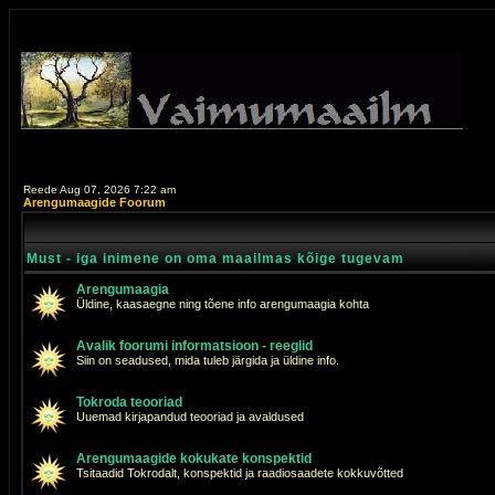
Reede Aug 07, 2026 7:22 am
Arengumaagide Foorum
Must - iga inimene on oma maailmas kõige tugevam
Arengumaagia
Üldine, kaasaegne ning tõene info arengumaagia kohta
Avalik foorumi informatsioon - reeglid
Siin on seadused, mida tuleb järgida ja üldine info.
Tokroda teooriad
Uuemad kirjapandud teooriad ja avaldused
Arengumaagide kokukate konspektid
Tsitaadid Tokrodalt, konspektid ja raadiosaadete kokkuvõtted