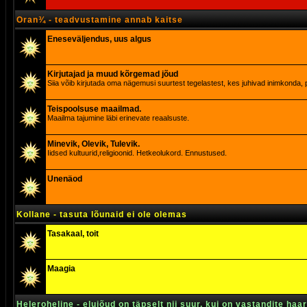
Oran¾ - teadvustamine annab kaitse
Eneseväljendus, uus algus
Kirjutajad ja muud kõrgemad jõud
Siia võib kirjutada oma nägemusi suurtest tegelastest, kes juhivad inimkonda, p
Teispoolsuse maailmad.
Maailma tajumine läbi erinevate reaalsuste.
Minevik, Olevik, Tulevik.
Iidsed kultuurid,religioonid. Hetkeolukord. Ennustused.
Unenäod
Kollane - tasuta lõunaid ei ole olemas
Tasakaal, toit
Maagia
Heleroheline - elujõud on täpselt nii suur, kui on vastandite haa