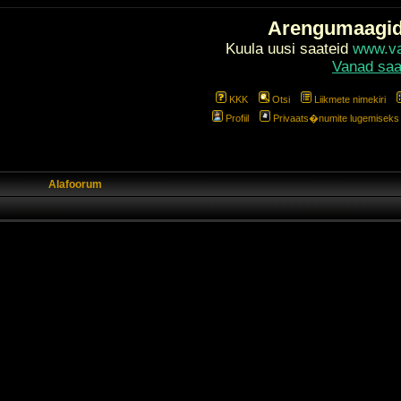
Arengumaagi
Kuula uusi saateid
www.val
Vanad saa
KKK
Otsi
Liikmete nimekiri
Profiil
Privaats�numite lugemiseks l
Alafoorum