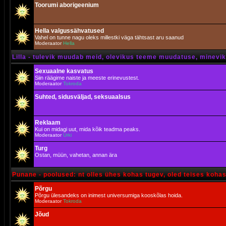
Toorumi aborigeenium
Hella valgussähvatused
Vahel on tunne nagu oleks millestki väga tähtsast aru saanud
Moderaator
Hella
Lilla - tulevik muudab meid, olevikus teeme muudatuse, minevik 
Sexuaalne kasvatus
Siin räägime naiste ja meeste erinevustest.
Moderaator
Tokroda
Suhted, sidusväljad, seksuaalsus
Reklaam
Kui on midagi uut, mida kõik teadma peaks.
Moderaator
Urki
Turg
Ostan, müün, vahetan, annan ära
Punane - poolused: nt olles ühes kohas tugev, oled teises koha
Põrgu
Põrgu ülesandeks on inimest universumiga kooskõlas hoida.
Moderaator
Tokroda
Jõud