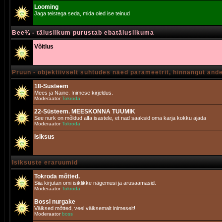
Looming
Jaga teistega seda, mida oled ise teinud
Bee¾ - täiuslikum purustab ebatäiuslikuma
Võitlus
Pruun - objektiivselt suhtudes näed parameetrit, hinnangut and
18-Süsteem
Mees ja Naine. Inimese kirjeldus.
Moderaator
Tokroda
22-Süsteem. MEESKONNA TUUMIK
See nurk on mõldud alfa isastele, et nad saaksid oma karja kokku ajada
Moderaator
Tokroda
Isiksus
Isiksuste eraruumid
Tokroda mõtted.
Siia kirjutan omi isiklikke nägemusi ja arusaamasid.
Moderaator
Tokroda
Bossi nurgake
Väiksed mõtted, veel väiksemalt inimeselt!
Moderaator
boss