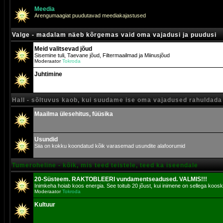
Meedia
Arengumaagiat puudutavad meediakajastused
Valge - madalam näeb kõrgemas vaid oma vajadusi ja puudusi
Meid valitsevad jõud
Sisemine tuli, Taevane jõud, Filtermaailmad ja Miinusjõud
Moderaator
Tokroda
Juhtimine
Hall - sõltuvus kaob, kui suudame ise oma vajadused rahuldada
Maailma ülesehitus, füüsika
Usundid
Siia on kokku koondatud kõik varasemad usundite alafoorumid
Tumeroheline - kõik, mis teed teistele, teed ka iseendale
20-Süsteem. RAKTOBLEERI vundamentseadused. VALMIS!!!
Inimkeha hoiab koos energia. See toitub 20 jõust, kui inimene on sellega koosk
Moderaator
Tokroda
Kultuur