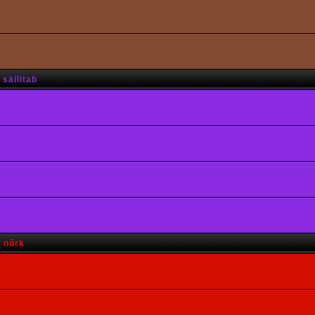
säilitab
s nõrk