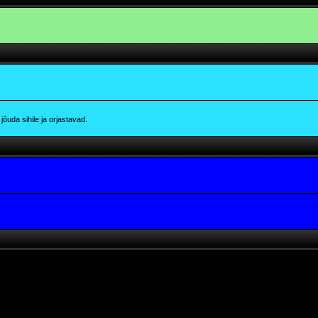
õuda sihile ja orjastavad.