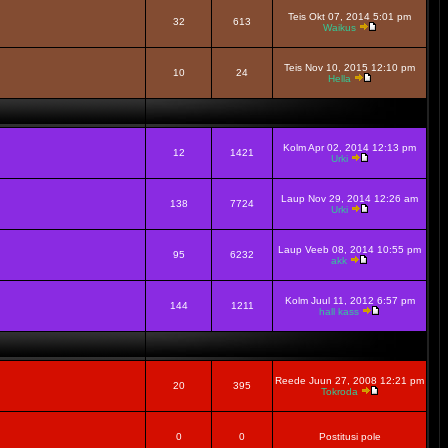
Teis Okt 07, 2014 5:01 pm
32
613
Waikus
Teis Nov 10, 2015 12:10 pm
10
24
Hella
Kolm Apr 02, 2014 12:13 pm
12
1421
Urki
Laup Nov 29, 2014 12:26 am
138
7724
Urki
Laup Veeb 08, 2014 10:55 pm
95
6232
akk
Kolm Juul 11, 2012 6:57 pm
144
1211
hall kass
Reede Juun 27, 2008 12:21 pm
20
395
Tokroda
0
0
Postitusi pole