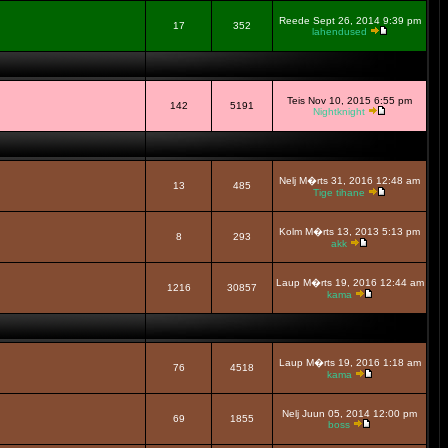
Reede Sept 26, 2014 9:39 pm
17
352
lahendused
Teis Nov 10, 2015 6:55 pm
142
5191
Nightknight
Nelj M�rts 31, 2016 12:48 am
13
485
Tige tihane
Kolm M�rts 13, 2013 5:13 pm
8
293
akk
Laup M�rts 19, 2016 12:44 am
1216
30857
kama
Laup M�rts 19, 2016 1:18 am
76
4518
kama
Nelj Juun 05, 2014 12:00 pm
69
1855
boss