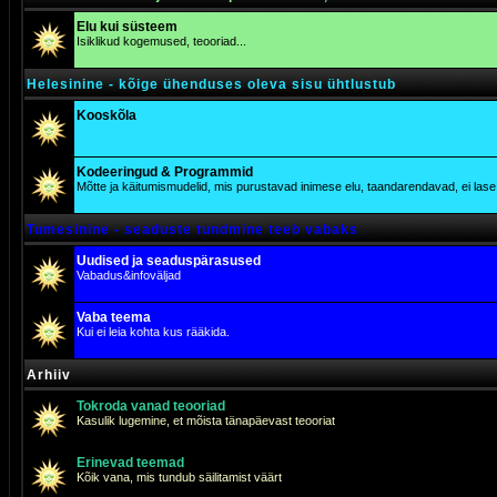
Elu kui süsteem
Isiklikud kogemused, teooriad...
Helesinine - kõige ühenduses oleva sisu ühtlustub
Kooskõla
Kodeeringud & Programmid
Mõtte ja käitumismudelid, mis purustavad inimese elu, taandarendavad, ei lase j
Tumesinine - seaduste tundmine teeb vabaks
Uudised ja seaduspärasused
Vabadus&infoväljad
Vaba teema
Kui ei leia kohta kus rääkida.
Arhiiv
Tokroda vanad teooriad
Kasulik lugemine, et mõista tänapäevast teooriat
Erinevad teemad
Kõik vana, mis tundub säilitamist väärt