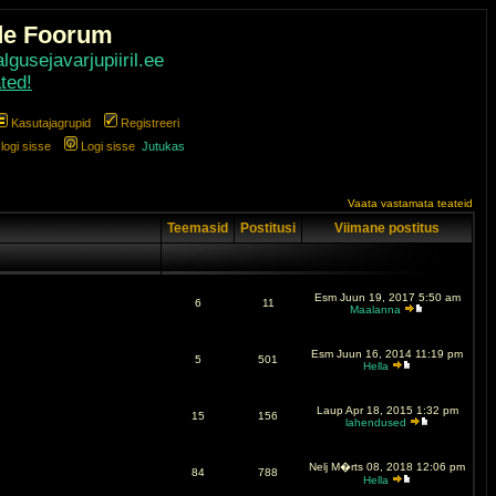
de Foorum
gusejavarjupiiril.ee
ted!
Kasutajagrupid
Registreeri
ogi sisse
Logi sisse
Jutukas
Vaata vastamata teateid
Teemasid
Postitusi
Viimane postitus
Esm Juun 19, 2017 5:50 am
6
11
Maalanna
Esm Juun 16, 2014 11:19 pm
5
501
Hella
Laup Apr 18, 2015 1:32 pm
15
156
lahendused
Nelj M�rts 08, 2018 12:06 pm
84
788
Hella