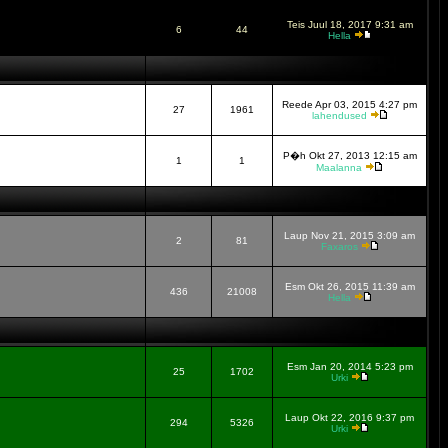
Teis Juul 18, 2017 9:31 am
6
44
Hella
Reede Apr 03, 2015 4:27 pm
27
1961
lahendused
P�h Okt 27, 2013 12:15 am
1
1
Maalanna
Laup Nov 21, 2015 3:09 am
2
81
Faxaros
Esm Okt 26, 2015 11:39 am
436
21008
Hella
Esm Jan 20, 2014 5:23 pm
25
1702
Urki
Laup Okt 22, 2016 9:37 pm
294
5326
Urki