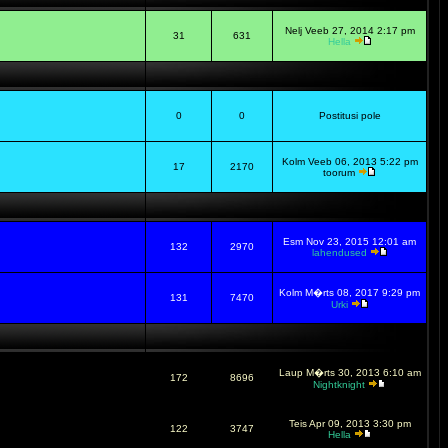
Nelj Veeb 27, 2014 2:17 pm
31
631
Hella
0
0
Postitusi pole
Kolm Veeb 06, 2013 5:22 pm
17
2170
toorum
Esm Nov 23, 2015 12:01 am
132
2970
lahendused
Kolm M�rts 08, 2017 9:29 pm
131
7470
Urki
Laup M�rts 30, 2013 6:10 am
172
8696
Nightknight
Teis Apr 09, 2013 3:30 pm
122
3747
Hella