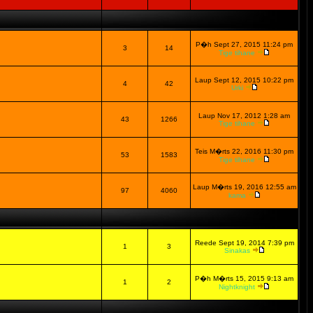
P�h Sept 27, 2015 11:24 pm
3
14
Tige tihane
Laup Sept 12, 2015 10:22 pm
4
42
Urki
Laup Nov 17, 2012 1:28 am
43
1266
Tige tihane
Teis M�rts 22, 2016 11:30 pm
53
1583
Tige tihane
Laup M�rts 19, 2016 12:55 am
97
4060
kama
Reede Sept 19, 2014 7:39 pm
1
3
Sinakas
P�h M�rts 15, 2015 9:13 am
1
2
Nightknight