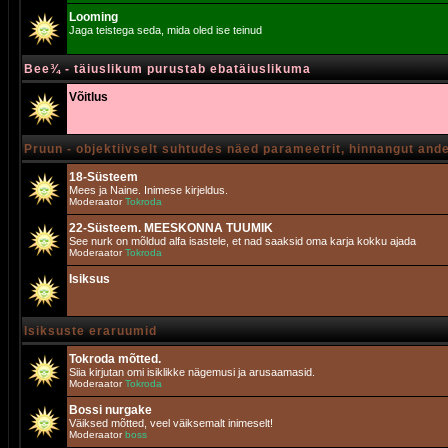
Looming
Jaga teistega seda, mida oled ise teinud
Bee¾ - täiuslikum purustab ebatäiuslikuma
Võitlus
Pruun - objektiivselt suhtudes näed parameetrit, hinnangut and
18-Süsteem
Mees ja Naine. Inimese kirjeldus.
Moderaator
Tokroda
22-Süsteem. MEESKONNA TUUMIK
See nurk on mõldud alfa isastele, et nad saaksid oma karja kokku ajada
Moderaator
Tokroda
Isiksus
Isiksuste eraruumid
Tokroda mõtted.
Siia kirjutan omi isiklikke nägemusi ja arusaamasid.
Moderaator
Tokroda
Bossi nurgake
Väiksed mõtted, veel väiksemalt inimeselt!
Moderaator
boss