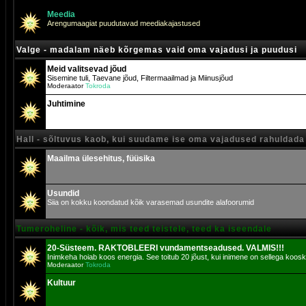
Meedia
Arengumaagiat puudutavad meediakajastused
Valge - madalam näeb kõrgemas vaid oma vajadusi ja puudusi
Meid valitsevad jõud
Sisemine tuli, Taevane jõud, Filtermaailmad ja Miinusjõud
Moderaator
Tokroda
Juhtimine
Hall - sõltuvus kaob, kui suudame ise oma vajadused rahuldada
Maailma ülesehitus, füüsika
Usundid
Siia on kokku koondatud kõik varasemad usundite alafoorumid
Tumeroheline - kõik, mis teed teistele, teed ka iseendale
20-Süsteem. RAKTOBLEERI vundamentseadused. VALMIS!!!
Inimkeha hoiab koos energia. See toitub 20 jõust, kui inimene on sellega koosk
Moderaator
Tokroda
Kultuur