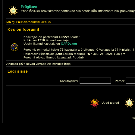
Prügikast
Enne lõplikku äraviskamist pannakse siia ootele kõik mitteväärtuslik päevakaj
M�rgi k�ik alafoorumid loetuks
Kes on foorumil
Kasutajad on postitanud
132225
teadet
Kokku on
1918
liitunud kasutajat
Uusim liitunud kasutaja on
QAPDeang
Foorumis on hetkel kokku
77
kasutajat :: 0 Liitunud, 0 Varjatud ja 77 K�lalist [
Rekordarv k�lastajaid(
2285
) oli siin foorumil P�h Juul 26, 2026 1:36 pm
Foorumil olevad liitunud kasutajad: Puudub
Andmed p�hinevad viimase viie minuti p�hjal
Logi sisse
Kasutajanimi:
Parool:
Uued teated
© 