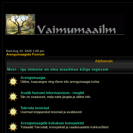
Esm Aug 10, 2026 1:09 pm
Arengumaagide Foorum
Alafoorum
Must - iga inimene on oma maailmas kõige tugevam
Arengumaagia
Üldine, kaasaegne ning tõene info arengumaagia kohta
Avalik foorumi informatsioon - reeglid
Siin on seadused, mida tuleb järgida ja üldine info.
Tokroda teooriad
Uuemad kirjapandud teooriad ja avaldused
Arengumaagide kokukate konspektid
Tsitaadid Tokrodalt, konspektid ja raadiosaadete kokkuvõtted