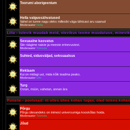
Toorumi aborigeenium
Hella valgussähvatused
Vahel on tunne nagu oleks millestki väga tähtsast aru saanud
Moderaator
Hella
Lilla - tulevik muudab meid, olevikus teeme muudatuse, minevik 
Sexuaalne kasvatus
Siin räägime naiste ja meeste erinevustest.
Moderaator
Tokroda
Suhted, sidusväljad, seksuaalsus
Reklaam
Kui on midagi uut, mida kõik teadma peaks.
Moderaator
Urki
Turg
Ostan, müün, vahetan, annan ära
Punane - poolused: nt olles ühes kohas tugev, oled teises koha
Põrgu
Põrgu ülesandeks on inimest universumiga kooskõlas hoida.
Moderaator
Tokroda
Jõud