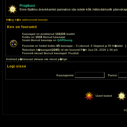
Prügikast
Enne lõplikku äraviskamist pannakse siia ootele kõik mitteväärtuslik päevakaj
M�rgi k�ik alafoorumid loetuks
Kes on foorumil
Kasutajad on postitanud
132225
teadet
Kokku on
1918
liitunud kasutajat
Uusim liitunud kasutaja on
QAPDeang
Foorumis on hetkel kokku
65
kasutajat :: 0 Liitunud, 0 Varjatud ja 65 K�lalist [
Rekordarv k�lastajaid(
2285
) oli siin foorumil P�h Juul 26, 2026 1:36 pm
Foorumil olevad liitunud kasutajad: Puudub
Andmed p�hinevad viimase viie minuti p�hjal
Logi sisse
Kasutajanimi:
Parool:
Uued teated
© 