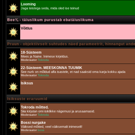
Looming
Jaga teistega seda, mida oled ise teinud
Bee¾ - täiuslikum purustab ebatäiuslikuma
Võitlus
Pruun - objektiivselt suhtudes näed parameetrit, hinnangut and
18-Süsteem
Mees ja Naine. Inimese kirjeldus.
Moderaator
Tokroda
22-Süsteem. MEESKONNA TUUMIK
See nurk on mõldud alfa isastele, et nad saaksid oma karja kokku ajada
Moderaator
Tokroda
Isiksus
Isiksuste eraruumid
Tokroda mõtted.
Siia kirjutan omi isiklikke nägemusi ja arusaamasid.
Moderaator
Tokroda
Bossi nurgake
Väiksed mõtted, veel väiksemalt inimeselt!
Moderaator
boss