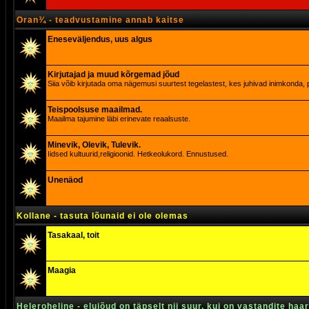
Oran¾ - teadvustamine annab kaitse
Eneseväljendus, uus algus
Kirjutajad ja muud kõrgemad jõud
Siia võib kirjutada oma nägemusi suurtest tegelastest, kes juhivad inimkonda, p
Teispoolsuse maailmad.
Maailma tajumine läbi erinevate reaalsuste.
Minevik, Olevik, Tulevik.
Iidsed kultuurid,religioonid. Hetkeolukord. Ennustused.
Unenäod
Kollane - tasuta lõunaid ei ole olemas
Tasakaal, toit
Maagia
Heleroheline - elujõud on täpselt nii suur, kui on vastandite haa