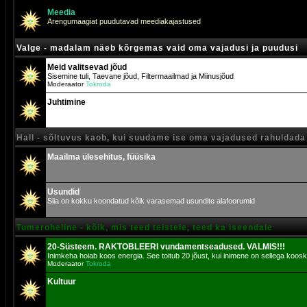
Meedia
Arengumaagiat puudutavad meediakajastused
Valge - madalam näeb kõrgemas vaid oma vajadusi ja puudusi
Meid valitsevad jõud
Sisemine tuli, Taevane jõud, Filtermaailmad ja Miinusjõud
Moderaator
Tokroda
Juhtimine
Hall - sõltuvus kaob, kui suudame ise oma vajadused rahuldada
Maailma ülesehitus, füüsika
Usundid
Siia on kokku koondatud kõik varasemad usundite alafoorumid
Tumeroheline - kõik, mis teed teistele, teed ka iseendale
20-Süsteem. RAKTOBLEERI vundamentseadused. VALMIS!!!
Inimkeha hoiab koos energia. See toitub 20 jõust, kui inimene on sellega koosk
Moderaator
Tokroda
Kultuur