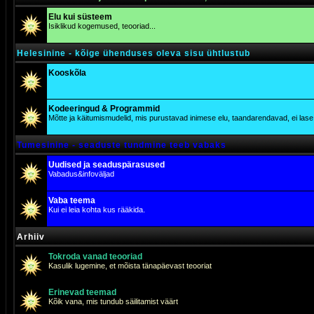
Elu kui süsteem
Isiklikud kogemused, teooriad...
Helesinine - kõige ühenduses oleva sisu ühtlustub
Kooskõla
Kodeeringud & Programmid
Mõtte ja käitumismudelid, mis purustavad inimese elu, taandarendavad, ei lase j
Tumesinine - seaduste tundmine teeb vabaks
Uudised ja seaduspärasused
Vabadus&infoväljad
Vaba teema
Kui ei leia kohta kus rääkida.
Arhiiv
Tokroda vanad teooriad
Kasulik lugemine, et mõista tänapäevast teooriat
Erinevad teemad
Kõik vana, mis tundub säilitamist väärt