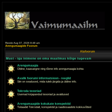
Reede Aug 07, 2026 8:48 am
Arengumaagide Foorum
Alafoorum
Must - iga inimene on oma maailmas kõige tugevam
Arengumaagia
Üldine, kaasaegne ning tõene info arengumaagia kohta
Avalik foorumi informatsioon - reeglid
Siin on seadused, mida tuleb järgida ja üldine info.
Tokroda teooriad
Uuemad kirjapandud teooriad ja avaldused
Arengumaagide kokukate konspektid
Tsitaadid Tokrodalt, konspektid ja raadiosaadete kokkuvõtted