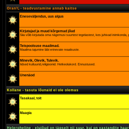
Oran¾ - teadvustamine annab kaitse
Eneseväljendus, uus algus
Kirjutajad ja muud kõrgemad jõud
Siia võib kirjutada oma nägemusi suurtest tegelastest, kes juhivad inimkonda, p
Teispoolsuse maailmad.
Maailma tajumine läbi erinevate reaalsuste.
Minevik, Olevik, Tulevik.
Iidsed kultuurid,religioonid. Hetkeolukord. Ennustused.
Unenäod
Kollane - tasuta lõunaid ei ole olemas
Tasakaal, toit
Maagia
Heleroheline - elujõud on täpselt nii suur, kui on vastandite haa