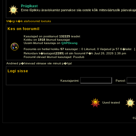
Prügikast
Enne lõplikku äraviskamist pannakse siia ootele kõik mitteväärtuslik päevakaj
M�rgi k�ik alafoorumid loetuks
Kes on foorumil
Kasutajad on postitanud
132225
teadet
Kokku on
1918
liitunud kasutajat
Uusim liitunud kasutaja on
QAPDeang
Foorumis on hetkel kokku
57
kasutajat :: 0 Liitunud, 0 Varjatud ja 57 K�lalist [
Rekordarv k�lastajaid(
2285
) oli siin foorumil P�h Juul 26, 2026 1:36 pm
Foorumil olevad liitunud kasutajad: Puudub
Andmed p�hinevad viimase viie minuti p�hjal
Logi sisse
Kasutajanimi:
Parool:
Uued teated
© 