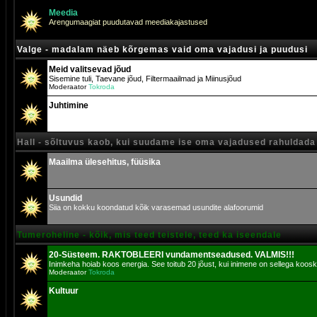
Meedia
Arengumaagiat puudutavad meediakajastused
Valge - madalam näeb kõrgemas vaid oma vajadusi ja puudusi
Meid valitsevad jõud
Sisemine tuli, Taevane jõud, Filtermaailmad ja Miinusjõud
Moderaator
Tokroda
Juhtimine
Hall - sõltuvus kaob, kui suudame ise oma vajadused rahuldada
Maailma ülesehitus, füüsika
Usundid
Siia on kokku koondatud kõik varasemad usundite alafoorumid
Tumeroheline - kõik, mis teed teistele, teed ka iseendale
20-Süsteem. RAKTOBLEERI vundamentseadused. VALMIS!!!
Inimkeha hoiab koos energia. See toitub 20 jõust, kui inimene on sellega koosk
Moderaator
Tokroda
Kultuur