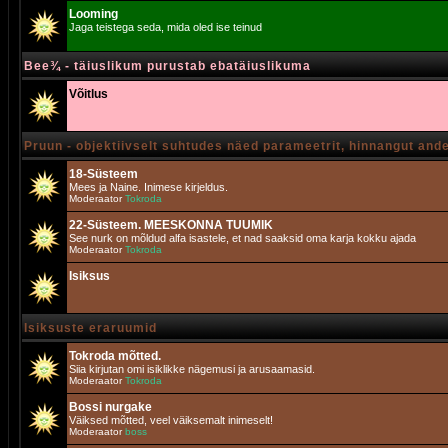
Looming
Jaga teistega seda, mida oled ise teinud
Bee¾ - täiuslikum purustab ebatäiuslikuma
Võitlus
Pruun - objektiivselt suhtudes näed parameetrit, hinnangut and
18-Süsteem
Mees ja Naine. Inimese kirjeldus.
Moderaator
Tokroda
22-Süsteem. MEESKONNA TUUMIK
See nurk on mõldud alfa isastele, et nad saaksid oma karja kokku ajada
Moderaator
Tokroda
Isiksus
Isiksuste eraruumid
Tokroda mõtted.
Siia kirjutan omi isiklikke nägemusi ja arusaamasid.
Moderaator
Tokroda
Bossi nurgake
Väiksed mõtted, veel väiksemalt inimeselt!
Moderaator
boss