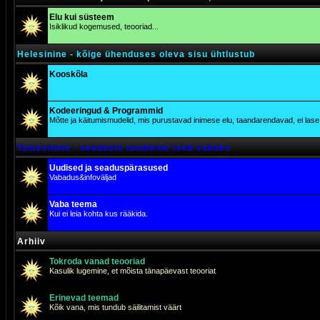
Elu kui süsteem
Isiklikud kogemused, teooriad...
Helesinine - kõige ühenduses oleva sisu ühtlustub
Kooskõla
Kodeeringud & Programmid
Mõtte ja käitumismudelid, mis purustavad inimese elu, taandarendavad, ei lase j
Tumesinine - seaduste tundmine teeb vabaks
Uudised ja seaduspärasused
Vabadus&infoväljad
Vaba teema
Kui ei leia kohta kus rääkida.
Arhiiv
Tokroda vanad teooriad
Kasulik lugemine, et mõista tänapäevast teooriat
Erinevad teemad
Kõik vana, mis tundub säilitamist väärt