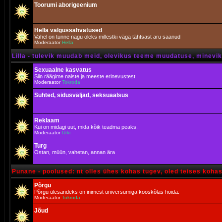
Toorumi aborigeenium
Hella valgussähvatused
Vahel on tunne nagu oleks millestki väga tähtsast aru saanud
Moderaator
Hella
Lilla - tulevik muudab meid, olevikus teeme muudatuse, minevik 
Sexuaalne kasvatus
Siin räägime naiste ja meeste erinevustest.
Moderaator
Tokroda
Suhted, sidusväljad, seksuaalsus
Reklaam
Kui on midagi uut, mida kõik teadma peaks.
Moderaator
Urki
Turg
Ostan, müün, vahetan, annan ära
Punane - poolused: nt olles ühes kohas tugev, oled teises koha
Põrgu
Põrgu ülesandeks on inimest universumiga kooskõlas hoida.
Moderaator
Tokroda
Jõud