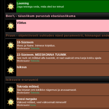
Looming
Jaga teistega seda, mida oled ise teinud
Bee¾ - täiuslikum purustab ebatäiuslikuma
Võitlus
Pruun - objektiivselt suhtudes näed parameetrit, hinnangut and
18-Süsteem
Mees ja Naine. Inimese kirjeldus.
Moderaator
Tokroda
22-Süsteem. MEESKONNA TUUMIK
See nurk on mõldud alfa isastele, et nad saaksid oma karja kokku ajada
Moderaator
Tokroda
Isiksus
Isiksuste eraruumid
Tokroda mõtted.
Siia kirjutan omi isiklikke nägemusi ja arusaamasid.
Moderaator
Tokroda
Bossi nurgake
Väiksed mõtted, veel väiksemalt inimeselt!
Moderaator
boss