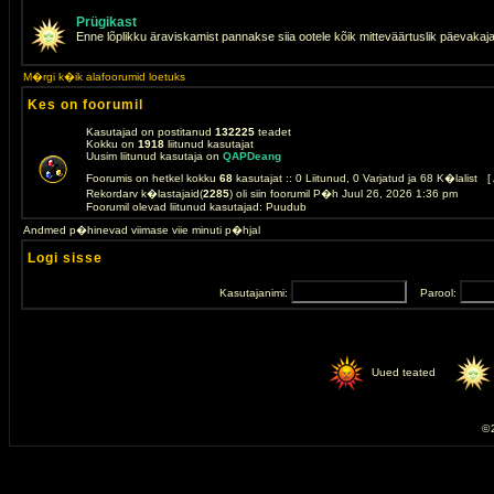
Prügikast
Enne lõplikku äraviskamist pannakse siia ootele kõik mitteväärtuslik päevakaj
M�rgi k�ik alafoorumid loetuks
Kes on foorumil
Kasutajad on postitanud
132225
teadet
Kokku on
1918
liitunud kasutajat
Uusim liitunud kasutaja on
QAPDeang
Foorumis on hetkel kokku
68
kasutajat :: 0 Liitunud, 0 Varjatud ja 68 K�lalist [
Rekordarv k�lastajaid(
2285
) oli siin foorumil P�h Juul 26, 2026 1:36 pm
Foorumil olevad liitunud kasutajad: Puudub
Andmed p�hinevad viimase viie minuti p�hjal
Logi sisse
Kasutajanimi:
Parool:
Uued teated
© 