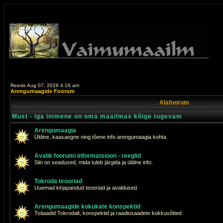
Reede Aug 07, 2026 4:16 am
Arengumaagide Foorum
Alafoorum
Must - iga inimene on oma maailmas kõige tugevam
Arengumaagia
Üldine, kaasaegne ning tõene info arengumaagia kohta
Avalik foorumi informatsioon - reeglid
Siin on seadused, mida tuleb järgida ja üldine info.
Tokroda teooriad
Uuemad kirjapandud teooriad ja avaldused
Arengumaagide kokukate konspektid
Tsitaadid Tokrodalt, konspektid ja raadiosaadete kokkuvõtted