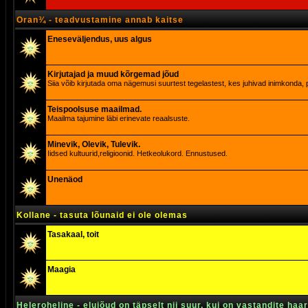
Oran¾ - teadvustamine annab kaitse
Eneseväljendus, uus algus
Kirjutajad ja muud kõrgemad jõud
Siia võib kirjutada oma nägemusi suurtest tegelastest, kes juhivad inimkonda, p
Teispoolsuse maailmad.
Maailma tajumine läbi erinevate reaalsuste.
Minevik, Olevik, Tulevik.
Iidsed kultuurid,religioonid. Hetkeolukord. Ennustused.
Unenäod
Kollane - tasuta lõunaid ei ole olemas
Tasakaal, toit
Maagia
Heleroheline - elujõud on täpselt nii suur, kui on vastandite haa