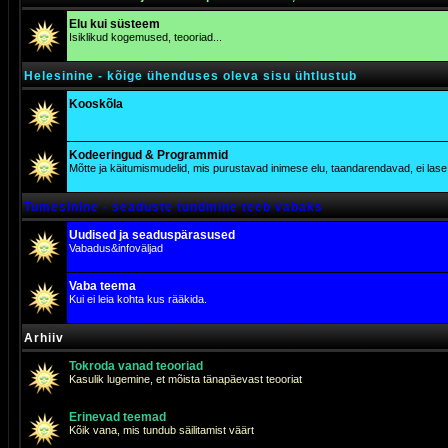
Elu kui süsteem
Isiklikud kogemused, teooriad...
Helesinine - kõige ühenduses oleva sisu ühtlustub
Kooskõla
Kodeeringud & Programmid
Mõtte ja käitumismudelid, mis purustavad inimese elu, taandarendavad, ei lase j
Tumesinine - seaduste tundmine teeb vabaks
Uudised ja seaduspärasused
Vabadus&infoväljad
Vaba teema
Kui ei leia kohta kus rääkida.
Arhiiv
Tokroda vanad teooriad
Kasulik lugemine, et mõista tänapäevast teooriat
Erinevad teemad
Kõik vana, mis tundub säilitamist väärt