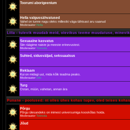
Toorumi aborigeenium
Hella valgussähvatused
Vahel on tunne nagu oleks millestki väga tähtsast aru saanud
Moderaator
Hella
Lilla - tulevik muudab meid, olevikus teeme muudatuse, minevik 
Sexuaalne kasvatus
Siin räägime naiste ja meeste erinevustest.
Moderaator
Tokroda
Suhted, sidusväljad, seksuaalsus
Reklaam
Kui on midagi uut, mida kõik teadma peaks.
Moderaator
Urki
Turg
Ostan, müün, vahetan, annan ära
Punane - poolused: nt olles ühes kohas tugev, oled teises koha
Põrgu
Põrgu ülesandeks on inimest universumiga kooskõlas hoida.
Moderaator
Tokroda
Jõud