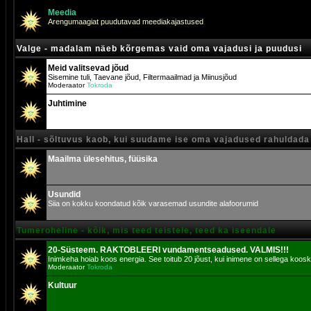
Meedia
Arengumaagiat puudutavad meediakajastused
Valge - madalam näeb kõrgemas vaid oma vajadusi ja puudusi
Meid valitsevad jõud
Sisemine tuli, Taevane jõud, Filtermaailmad ja Miinusjõud
Moderaator
Tokroda
Juhtimine
Hall - sõltuvus kaob, kui suudame ise oma vajadused rahuldada
Maailma ülesehitus, füüsika
Usundid
Siia on kokku koondatud kõik varasemad usundite alafoorumid
Tumeroheline - kõik, mis teed teistele, teed ka iseendale
20-Süsteem. RAKTOBLEERI vundamentseadused. VALMIS!!!
Inimkeha hoiab koos energia. See toitub 20 jõust, kui inimene on sellega koosk
Moderaator
Tokroda
Kultuur