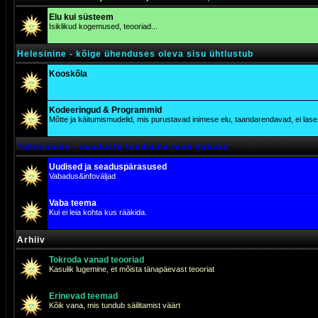
Elu kui süsteem
Isiklikud kogemused, teooriad...
Helesinine - kõige ühenduses oleva sisu ühtlustub
Kooskõla
Kodeeringud & Programmid
Mõtte ja käitumismudelid, mis purustavad inimese elu, taandarendavad, ei lase j
Tumesinine - seaduste tundmine teeb vabaks
Uudised ja seaduspärasused
Vabadus&infoväljad
Vaba teema
Kui ei leia kohta kus rääkida.
Arhiiv
Tokroda vanad teooriad
Kasulik lugemine, et mõista tänapäevast teooriat
Erinevad teemad
Kõik vana, mis tundub säilitamist väärt