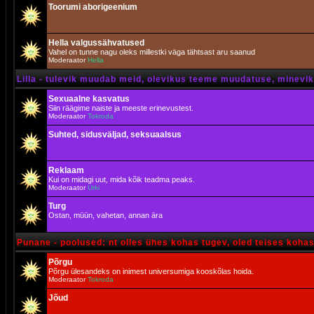
Toorumi aborigeenium
Hella valgussähvatused
Vahel on tunne nagu oleks millestki väga tähtsast aru saanud
Moderaator
Hella
Lilla - tulevik muudab meid, olevikus teeme muudatuse, minevik 
Sexuaalne kasvatus
Siin räägime naiste ja meeste erinevustest.
Moderaator
Tokroda
Suhted, sidusväljad, seksuaalsus
Reklaam
Kui on midagi uut, mida kõik teadma peaks.
Moderaator
Urki
Turg
Ostan, müün, vahetan, annan ära
Punane - poolused: nt olles ühes kohas tugev, oled teises koha
Põrgu
Põrgu ülesandeks on inimest universumiga kooskõlas hoida.
Moderaator
Tokroda
Jõud