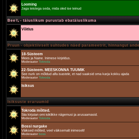
Looming
Jaga teistega seda, mida oled ise teinud
Bee¾ - täiuslikum purustab ebatäiuslikuma
Võitlus
Pruun - objektiivselt suhtudes näed parameetrit, hinnangut and
18-Süsteem
Mees ja Naine. Inimese kirjeldus.
Moderaator
Tokroda
22-Süsteem. MEESKONNA TUUMIK
See nurk on mõldud alfa isastele, et nad saaksid oma karja kokku ajada
Moderaator
Tokroda
Isiksus
Isiksuste eraruumid
Tokroda mõtted.
Siia kirjutan omi isiklikke nägemusi ja arusaamasid.
Moderaator
Tokroda
Bossi nurgake
Väiksed mõtted, veel väiksemalt inimeselt!
Moderaator
boss