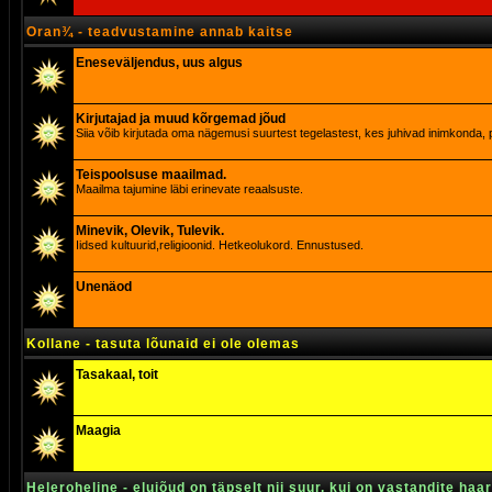
Oran¾ - teadvustamine annab kaitse
Eneseväljendus, uus algus
Kirjutajad ja muud kõrgemad jõud
Siia võib kirjutada oma nägemusi suurtest tegelastest, kes juhivad inimkonda, p
Teispoolsuse maailmad.
Maailma tajumine läbi erinevate reaalsuste.
Minevik, Olevik, Tulevik.
Iidsed kultuurid,religioonid. Hetkeolukord. Ennustused.
Unenäod
Kollane - tasuta lõunaid ei ole olemas
Tasakaal, toit
Maagia
Heleroheline - elujõud on täpselt nii suur, kui on vastandite haa