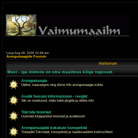
Laup Aug 08, 2026 10:49 am
Arengumaagide Foorum
Alafoorum
Must - iga inimene on oma maailmas kõige tugevam
Arengumaagia
Üldine, kaasaegne ning tõene info arengumaagia kohta
Avalik foorumi informatsioon - reeglid
Siin on seadused, mida tuleb järgida ja üldine info.
Tokroda teooriad
Uuemad kirjapandud teooriad ja avaldused
Arengumaagide kokukate konspektid
Tsitaadid Tokrodalt, konspektid ja raadiosaadete kokkuvõtted