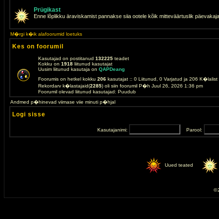
Prügikast
Enne lõplikku äraviskamist pannakse siia ootele kõik mitteväärtuslik päevakaj
M�rgi k�ik alafoorumid loetuks
Kes on foorumil
Kasutajad on postitanud
132225
teadet
Kokku on
1918
liitunud kasutajat
Uusim liitunud kasutaja on
QAPDeang
Foorumis on hetkel kokku
206
kasutajat :: 0 Liitunud, 0 Varjatud ja 206 K�lalis
Rekordarv k�lastajaid(
2285
) oli siin foorumil P�h Juul 26, 2026 1:36 pm
Foorumil olevad liitunud kasutajad: Puudub
Andmed p�hinevad viimase viie minuti p�hjal
Logi sisse
Kasutajanimi:
Parool:
Uued teated
© 