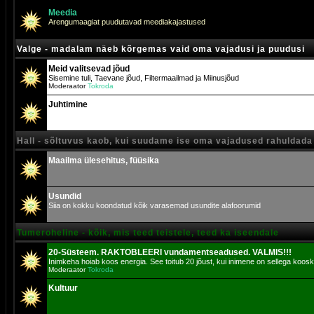
Meedia
Arengumaagiat puudutavad meediakajastused
Valge - madalam näeb kõrgemas vaid oma vajadusi ja puudusi
Meid valitsevad jõud
Sisemine tuli, Taevane jõud, Filtermaailmad ja Miinusjõud
Moderaator
Tokroda
Juhtimine
Hall - sõltuvus kaob, kui suudame ise oma vajadused rahuldada
Maailma ülesehitus, füüsika
Usundid
Siia on kokku koondatud kõik varasemad usundite alafoorumid
Tumeroheline - kõik, mis teed teistele, teed ka iseendale
20-Süsteem. RAKTOBLEERI vundamentseadused. VALMIS!!!
Inimkeha hoiab koos energia. See toitub 20 jõust, kui inimene on sellega koosk
Moderaator
Tokroda
Kultuur