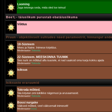
Looming
Jaga teistega seda, mida oled ise teinud
Bee¾ - täiuslikum purustab ebatäiuslikuma
Võitlus
Pruun - objektiivselt suhtudes näed parameetrit, hinnangut and
18-Süsteem
Mees ja Naine. Inimese kirjeldus.
Moderaator
Tokroda
22-Süsteem. MEESKONNA TUUMIK
See nurk on mõldud alfa isastele, et nad saaksid oma karja kokku ajada
Moderaator
Tokroda
Isiksus
Isiksuste eraruumid
Tokroda mõtted.
Siia kirjutan omi isiklikke nägemusi ja arusaamasid.
Moderaator
Tokroda
Bossi nurgake
Väiksed mõtted, veel väiksemalt inimeselt!
Moderaator
boss