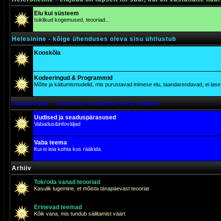
Elu kui süsteem
Isiklikud kogemused, teooriad...
Helesinine - kõige ühenduses oleva sisu ühtlustub
Kooskõla
Kodeeringud & Programmid
Mõtte ja käitumismudelid, mis purustavad inimese elu, taandarendavad, ei lase j
Tumesinine - seaduste tundmine teeb vabaks
Uudised ja seaduspärasused
Vabadus&infoväljad
Vaba teema
Kui ei leia kohta kus rääkida.
Arhiiv
Tokroda vanad teooriad
Kasulik lugemine, et mõista tänapäevast teooriat
Erinevad teemad
Kõik vana, mis tundub säilitamist väärt