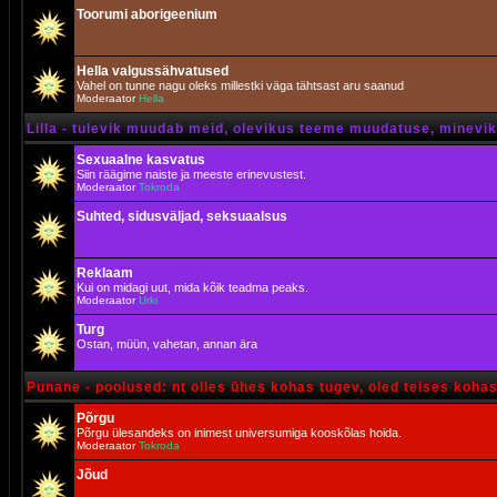
Toorumi aborigeenium
Hella valgussähvatused
Vahel on tunne nagu oleks millestki väga tähtsast aru saanud
Moderaator
Hella
Lilla - tulevik muudab meid, olevikus teeme muudatuse, minevik 
Sexuaalne kasvatus
Siin räägime naiste ja meeste erinevustest.
Moderaator
Tokroda
Suhted, sidusväljad, seksuaalsus
Reklaam
Kui on midagi uut, mida kõik teadma peaks.
Moderaator
Urki
Turg
Ostan, müün, vahetan, annan ära
Punane - poolused: nt olles ühes kohas tugev, oled teises koha
Põrgu
Põrgu ülesandeks on inimest universumiga kooskõlas hoida.
Moderaator
Tokroda
Jõud