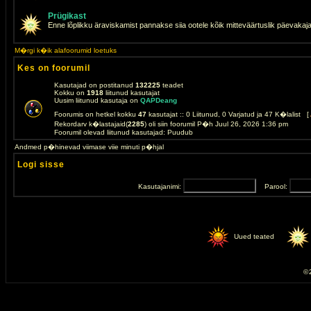
Prügikast
Enne lõplikku äraviskamist pannakse siia ootele kõik mitteväärtuslik päevakaj
M�rgi k�ik alafoorumid loetuks
Kes on foorumil
Kasutajad on postitanud
132225
teadet
Kokku on
1918
liitunud kasutajat
Uusim liitunud kasutaja on
QAPDeang
Foorumis on hetkel kokku
47
kasutajat :: 0 Liitunud, 0 Varjatud ja 47 K�lalist [
Rekordarv k�lastajaid(
2285
) oli siin foorumil P�h Juul 26, 2026 1:36 pm
Foorumil olevad liitunud kasutajad: Puudub
Andmed p�hinevad viimase viie minuti p�hjal
Logi sisse
Kasutajanimi:
Parool:
Uued teated
© 