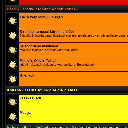
Oran¾ - teadvustamine annab kaitse
Eneseväljendus, uus algus
Kirjutajad ja muud kõrgemad jõud
Siia võib kirjutada oma nägemusi suurtest tegelastest, kes juhivad inimkonda, p
Teispoolsuse maailmad.
Maailma tajumine läbi erinevate reaalsuste.
Minevik, Olevik, Tulevik.
Iidsed kultuurid,religioonid. Hetkeolukord. Ennustused.
Unenäod
Kollane - tasuta lõunaid ei ole olemas
Tasakaal, toit
Maagia
Heleroheline - elujõud on täpselt nii suur, kui on vastandite haa