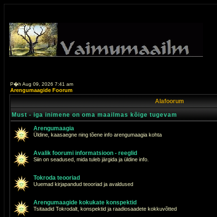
P�h Aug 09, 2026 7:41 am
Arengumaagide Foorum
Alafoorum
Must - iga inimene on oma maailmas kõige tugevam
Arengumaagia
Üldine, kaasaegne ning tõene info arengumaagia kohta
Avalik foorumi informatsioon - reeglid
Siin on seadused, mida tuleb järgida ja üldine info.
Tokroda teooriad
Uuemad kirjapandud teooriad ja avaldused
Arengumaagide kokukate konspektid
Tsitaadid Tokrodalt, konspektid ja raadiosaadete kokkuvõtted