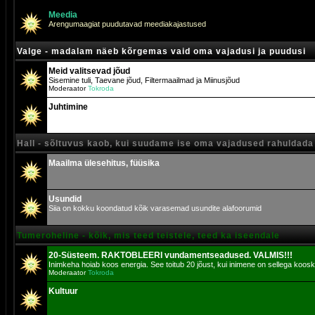
Meedia
Arengumaagiat puudutavad meediakajastused
Valge - madalam näeb kõrgemas vaid oma vajadusi ja puudusi
Meid valitsevad jõud
Sisemine tuli, Taevane jõud, Filtermaailmad ja Miinusjõud
Moderaator
Tokroda
Juhtimine
Hall - sõltuvus kaob, kui suudame ise oma vajadused rahuldada
Maailma ülesehitus, füüsika
Usundid
Siia on kokku koondatud kõik varasemad usundite alafoorumid
Tumeroheline - kõik, mis teed teistele, teed ka iseendale
20-Süsteem. RAKTOBLEERI vundamentseadused. VALMIS!!!
Inimkeha hoiab koos energia. See toitub 20 jõust, kui inimene on sellega koosk
Moderaator
Tokroda
Kultuur