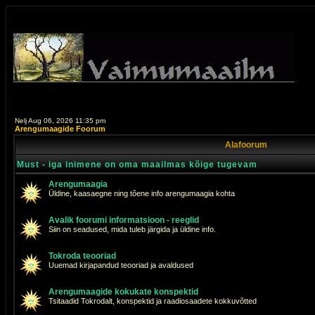
Nelj Aug 06, 2026 11:35 pm
Arengumaagide Foorum
Alafoorum
Must - iga inimene on oma maailmas kõige tugevam
Arengumaagia
Üldine, kaasaegne ning tõene info arengumaagia kohta
Avalik foorumi informatsioon - reeglid
Siin on seadused, mida tuleb järgida ja üldine info.
Tokroda teooriad
Uuemad kirjapandud teooriad ja avaldused
Arengumaagide kokukate konspektid
Tsitaadid Tokrodalt, konspektid ja raadiosaadete kokkuvõtted