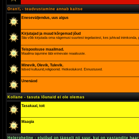
Oran¾ - teadvustamine annab kaitse
Eneseväljendus, uus algus
Kirjutajad ja muud kõrgemad jõud
Siia võib kirjutada oma nägemusi suurtest tegelastest, kes juhivad inimkonda, p
Teispoolsuse maailmad.
Maailma tajumine läbi erinevate reaalsuste.
Minevik, Olevik, Tulevik.
Iidsed kultuurid,religioonid. Hetkeolukord. Ennustused.
Unenäod
Kollane - tasuta lõunaid ei ole olemas
Tasakaal, toit
Maagia
Heleroheline - elujõud on täpselt nii suur, kui on vastandite haa