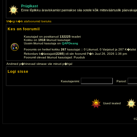
Prügikast
Enne lõplikku äraviskamist pannakse siia ootele kõik mitteväärtuslik päevakaj
M�rgi k�ik alafoorumid loetuks
Kes on foorumil
Kasutajad on postitanud
132225
teadet
Kokku on
1918
liitunud kasutajat
Uusim liitunud kasutaja on
QAPDeang
Foorumis on hetkel kokku
267
kasutajat :: 0 Liitunud, 0 Varjatud ja 267 K�lalis
Rekordarv k�lastajaid(
2285
) oli siin foorumil P�h Juul 26, 2026 1:36 pm
Foorumil olevad liitunud kasutajad: Puudub
Andmed p�hinevad viimase viie minuti p�hjal
Logi sisse
Kasutajanimi:
Parool:
Uued teated
© 