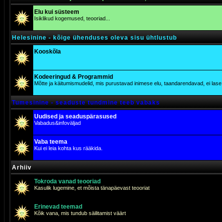
Elu kui süsteem
Isiklikud kogemused, teooriad...
Helesinine - kõige ühenduses oleva sisu ühtlustub
Kooskõla
Kodeeringud & Programmid
Mõtte ja käitumismudelid, mis purustavad inimese elu, taandarendavad, ei lase j
Tumesinine - seaduste tundmine teeb vabaks
Uudised ja seaduspärasused
Vabadus&infoväljad
Vaba teema
Kui ei leia kohta kus rääkida.
Arhiiv
Tokroda vanad teooriad
Kasulik lugemine, et mõista tänapäevast teooriat
Erinevad teemad
Kõik vana, mis tundub säilitamist väärt