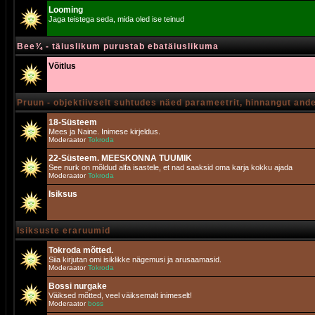
Looming
Jaga teistega seda, mida oled ise teinud
Bee¾ - täiuslikum purustab ebatäiuslikuma
Võitlus
Pruun - objektiivselt suhtudes näed parameetrit, hinnangut and
18-Süsteem
Mees ja Naine. Inimese kirjeldus.
Moderaator
Tokroda
22-Süsteem. MEESKONNA TUUMIK
See nurk on mõldud alfa isastele, et nad saaksid oma karja kokku ajada
Moderaator
Tokroda
Isiksus
Isiksuste eraruumid
Tokroda mõtted.
Siia kirjutan omi isiklikke nägemusi ja arusaamasid.
Moderaator
Tokroda
Bossi nurgake
Väiksed mõtted, veel väiksemalt inimeselt!
Moderaator
boss