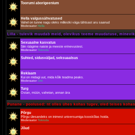
Toorumi aborigeenium
Hella valgussähvatused
Vahel on tunne nagu oleks millestki väga tähtsast aru saanud
Moderaator
Hella
Lilla - tulevik muudab meid, olevikus teeme muudatuse, minevik 
Sexuaalne kasvatus
Siin räägime naiste ja meeste erinevustest.
Moderaator
Tokroda
Suhted, sidusväljad, seksuaalsus
Reklaam
Kui on midagi uut, mida kõik teadma peaks.
Moderaator
Urki
Turg
Ostan, müün, vahetan, annan ära
Punane - poolused: nt olles ühes kohas tugev, oled teises koha
Põrgu
Põrgu ülesandeks on inimest universumiga kooskõlas hoida.
Moderaator
Tokroda
Jõud