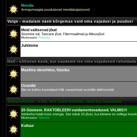
Meedia
Arengumaagiat puudutavad meediakajastused
Valge - madalam näeb kõrgemas vaid oma vajadusi ja puudusi
Meid valitsevad jõud
Sisemine tuli, Taevane jõud, Filtermaailmad ja Miinusjõud
Moderaator
Tokroda
Juhtimine
Hall - sõltuvus kaob, kui suudame ise oma vajadused rahuldada
Maailma ülesehitus, füüsika
Usundid
Siia on kokku koondatud kõik varasemad usundite alafoorumid
Tumeroheline - kõik, mis teed teistele, teed ka iseendale
20-Süsteem. RAKTOBLEERI vundamentseadused. VALMIS!!!
Inimkeha hoiab koos energia. See toitub 20 jõust, kui inimene on sellega koosk
Moderaator
Tokroda
Kultuur