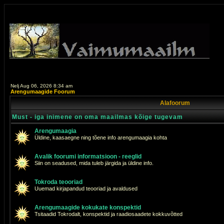
Nelj Aug 06, 2026 8:34 am
Arengumaagide Foorum
Alafoorum
Must - iga inimene on oma maailmas kõige tugevam
Arengumaagia
Üldine, kaasaegne ning tõene info arengumaagia kohta
Avalik foorumi informatsioon - reeglid
Siin on seadused, mida tuleb järgida ja üldine info.
Tokroda teooriad
Uuemad kirjapandud teooriad ja avaldused
Arengumaagide kokukate konspektid
Tsitaadid Tokrodalt, konspektid ja raadiosaadete kokkuvõtted