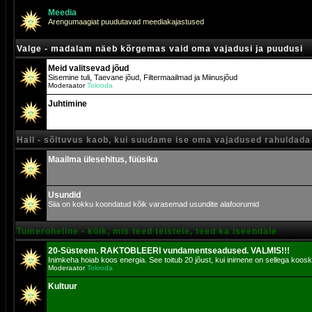
Meedia
Arengumaagiat puudutavad meediakajastused
Valge - madalam näeb kõrgemas vaid oma vajadusi ja puudusi
Meid valitsevad jõud
Sisemine tuli, Taevane jõud, Filtermaailmad ja Miinusjõud
Moderaator
Tokroda
Juhtimine
Hall - sõltuvus kaob, kui suudame ise oma vajadused rahuldada
Maailma ülesehitus, füüsika
Usundid
Siia on kokku koondatud kõik varasemad usundite alafoorumid
Tumeroheline - kõik, mis teed teistele, teed ka iseendale
20-Süsteem. RAKTOBLEERI vundamentseadused. VALMIS!!!
Inimkeha hoiab koos energia. See toitub 20 jõust, kui inimene on sellega koosk
Moderaator
Tokroda
Kultuur