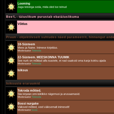
Looming
Jaga teistega seda, mida oled ise teinud
Bee¾ - täiuslikum purustab ebatäiuslikuma
Võitlus
Pruun - objektiivselt suhtudes näed parameetrit, hinnangut and
18-Süsteem
Mees ja Naine. Inimese kirjeldus.
Moderaator
Tokroda
22-Süsteem. MEESKONNA TUUMIK
See nurk on mõldud alfa isastele, et nad saaksid oma karja kokku ajada
Moderaator
Tokroda
Isiksus
Isiksuste eraruumid
Tokroda mõtted.
Siia kirjutan omi isiklikke nägemusi ja arusaamasid.
Moderaator
Tokroda
Bossi nurgake
Väiksed mõtted, veel väiksemalt inimeselt!
Moderaator
boss