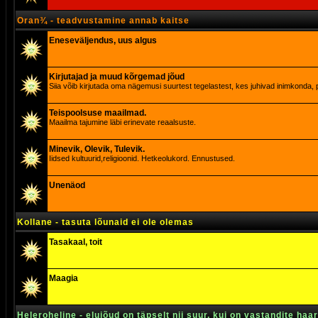
Oran¾ - teadvustamine annab kaitse
Eneseväljendus, uus algus
Kirjutajad ja muud kõrgemad jõud
Siia võib kirjutada oma nägemusi suurtest tegelastest, kes juhivad inimkonda, p
Teispoolsuse maailmad.
Maailma tajumine läbi erinevate reaalsuste.
Minevik, Olevik, Tulevik.
Iidsed kultuurid,religioonid. Hetkeolukord. Ennustused.
Unenäod
Kollane - tasuta lõunaid ei ole olemas
Tasakaal, toit
Maagia
Heleroheline - elujõud on täpselt nii suur, kui on vastandite haa