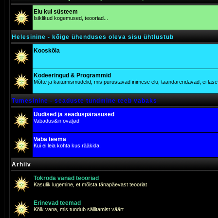
Elu kui süsteem
Isiklikud kogemused, teooriad...
Helesinine - kõige ühenduses oleva sisu ühtlustub
Kooskõla
Kodeeringud & Programmid
Mõtte ja käitumismudelid, mis purustavad inimese elu, taandarendavad, ei lase j
Tumesinine - seaduste tundmine teeb vabaks
Uudised ja seaduspärasused
Vabadus&infoväljad
Vaba teema
Kui ei leia kohta kus rääkida.
Arhiiv
Tokroda vanad teooriad
Kasulik lugemine, et mõista tänapäevast teooriat
Erinevad teemad
Kõik vana, mis tundub säilitamist väärt