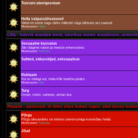
Toorumi aborigeenium
Hella valgussähvatused
Vahel on tunne nagu oleks millestki väga tähtsast aru saanud
Moderaator
Hella
Lilla - tulevik muudab meid, olevikus teeme muudatuse, minevik 
Sexuaalne kasvatus
Siin räägime naiste ja meeste erinevustest.
Moderaator
Tokroda
Suhted, sidusväljad, seksuaalsus
Reklaam
Kui on midagi uut, mida kõik teadma peaks.
Moderaator
Urki
Turg
Ostan, müün, vahetan, annan ära
Punane - poolused: nt olles ühes kohas tugev, oled teises koha
Põrgu
Põrgu ülesandeks on inimest universumiga kooskõlas hoida.
Moderaator
Tokroda
Jõud