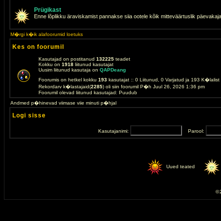
Prügikast
Enne lõplikku äraviskamist pannakse siia ootele kõik mitteväärtuslik päevakaj
M�rgi k�ik alafoorumid loetuks
Kes on foorumil
Kasutajad on postitanud
132225
teadet
Kokku on
1918
liitunud kasutajat
Uusim liitunud kasutaja on
QAPDeang
Foorumis on hetkel kokku
193
kasutajat :: 0 Liitunud, 0 Varjatud ja 193 K�lalis
Rekordarv k�lastajaid(
2285
) oli siin foorumil P�h Juul 26, 2026 1:36 pm
Foorumil olevad liitunud kasutajad: Puudub
Andmed p�hinevad viimase viie minuti p�hjal
Logi sisse
Kasutajanimi:
Parool:
Uued teated
© 