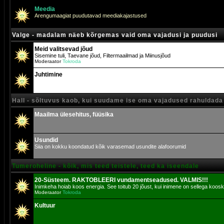
Meedia
Arengumaagiat puudutavad meediakajastused
Valge - madalam näeb kõrgemas vaid oma vajadusi ja puudusi
Meid valitsevad jõud
Sisemine tuli, Taevane jõud, Filtermaailmad ja Miinusjõud
Moderaator
Tokroda
Juhtimine
Hall - sõltuvus kaob, kui suudame ise oma vajadused rahuldada
Maailma ülesehitus, füüsika
Usundid
Siia on kokku koondatud kõik varasemad usundite alafoorumid
Tumeroheline - kõik, mis teed teistele, teed ka iseendale
20-Süsteem. RAKTOBLEERI vundamentseadused. VALMIS!!!
Inimkeha hoiab koos energia. See toitub 20 jõust, kui inimene on sellega koosk
Moderaator
Tokroda
Kultuur