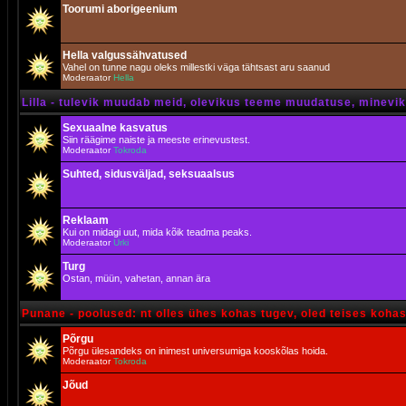
Toorumi aborigeenium
Hella valgussähvatused
Vahel on tunne nagu oleks millestki väga tähtsast aru saanud
Moderaator
Hella
Lilla - tulevik muudab meid, olevikus teeme muudatuse, minevik 
Sexuaalne kasvatus
Siin räägime naiste ja meeste erinevustest.
Moderaator
Tokroda
Suhted, sidusväljad, seksuaalsus
Reklaam
Kui on midagi uut, mida kõik teadma peaks.
Moderaator
Urki
Turg
Ostan, müün, vahetan, annan ära
Punane - poolused: nt olles ühes kohas tugev, oled teises koha
Põrgu
Põrgu ülesandeks on inimest universumiga kooskõlas hoida.
Moderaator
Tokroda
Jõud