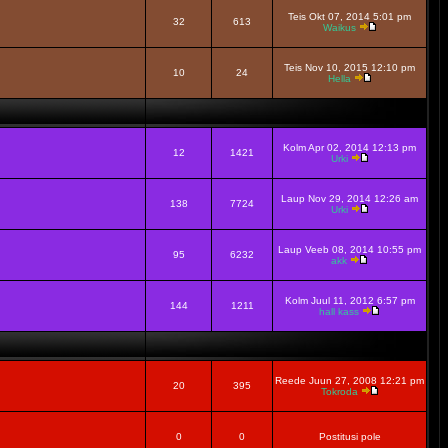
Teis Okt 07, 2014 5:01 pm
32
613
Waikus
Teis Nov 10, 2015 12:10 pm
10
24
Hella
Kolm Apr 02, 2014 12:13 pm
12
1421
Urki
Laup Nov 29, 2014 12:26 am
138
7724
Urki
Laup Veeb 08, 2014 10:55 pm
95
6232
akk
Kolm Juul 11, 2012 6:57 pm
144
1211
hall kass
Reede Juun 27, 2008 12:21 pm
20
395
Tokroda
0
0
Postitusi pole