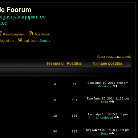
de Foorum
gusejavarjupiiril.ee
ted!
Kasutajagrupid
Registreeri
ogi sisse
Logi sisse
Jutukas
Vaata vastamata teateid
Teemasid
Postitusi
Viimane postitus
Esm Juun 19, 2017 5:50 am
6
11
Maalanna
Esm Juun 16, 2014 11:19 pm
5
501
Hella
Laup Apr 18, 2015 1:32 pm
15
156
lahendused
Nelj M�rts 08, 2018 12:06 pm
84
788
Hella