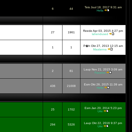
Teis Juul 18, 2017 9:31 am
6
44
Hella
Reede Apr 03, 2015 4:27 pm
27
1961
lahendused
P�h Okt 27, 2013 12:15 am
1
1
Maalanna
Laup Nov 21, 2015 3:09 am
2
81
Faxaros
Esm Okt 26, 2015 11:39 am
436
21008
Hella
Esm Jan 20, 2014 5:23 pm
25
1702
Urki
Laup Okt 22, 2016 9:37 pm
294
5326
Urki