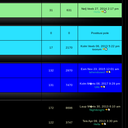
Nelj Veeb 27, 2014 2:17 pm
31
631
Hella
0
0
Postitusi pole
Kolm Veeb 06, 2013 5:22 pm
17
2170
toorum
Esm Nov 23, 2015 12:01 am
132
2970
lahendused
Kolm M�rts 08, 2017 9:29 pm
131
7470
Urki
Laup M�rts 30, 2013 6:10 am
172
8696
Nightknight
Teis Apr 09, 2013 3:30 pm
122
3747
Hella