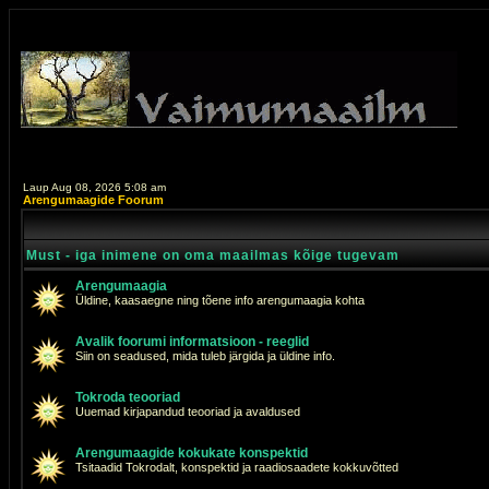
Laup Aug 08, 2026 5:08 am
Arengumaagide Foorum
Must - iga inimene on oma maailmas kõige tugevam
Arengumaagia
Üldine, kaasaegne ning tõene info arengumaagia kohta
Avalik foorumi informatsioon - reeglid
Siin on seadused, mida tuleb järgida ja üldine info.
Tokroda teooriad
Uuemad kirjapandud teooriad ja avaldused
Arengumaagide kokukate konspektid
Tsitaadid Tokrodalt, konspektid ja raadiosaadete kokkuvõtted