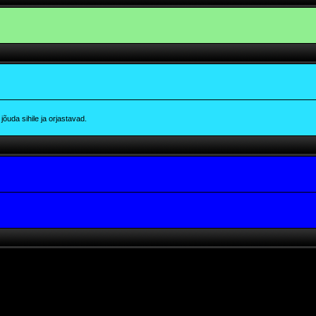
õuda sihile ja orjastavad.