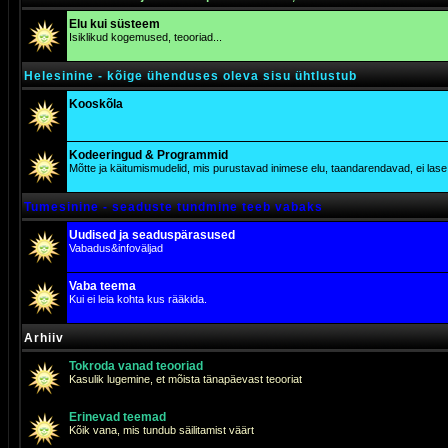
Elu kui süsteem
Isiklikud kogemused, teooriad...
Helesinine - kõige ühenduses oleva sisu ühtlustub
Kooskõla
Kodeeringud & Programmid
Mõtte ja käitumismudelid, mis purustavad inimese elu, taandarendavad, ei lase j
Tumesinine - seaduste tundmine teeb vabaks
Uudised ja seaduspärasused
Vabadus&infoväljad
Vaba teema
Kui ei leia kohta kus rääkida.
Arhiiv
Tokroda vanad teooriad
Kasulik lugemine, et mõista tänapäevast teooriat
Erinevad teemad
Kõik vana, mis tundub säilitamist väärt