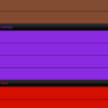
säilitab
s nõrk