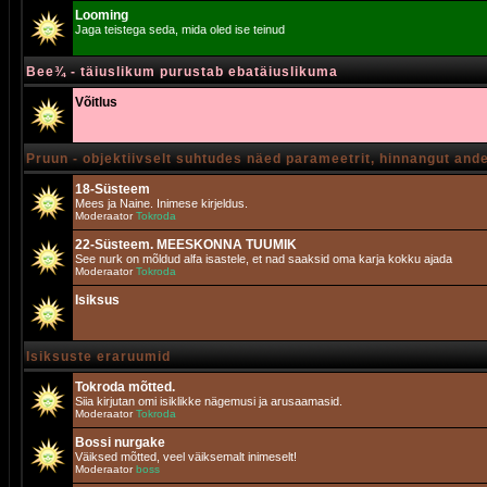
Looming
Jaga teistega seda, mida oled ise teinud
Bee¾ - täiuslikum purustab ebatäiuslikuma
Võitlus
Pruun - objektiivselt suhtudes näed parameetrit, hinnangut and
18-Süsteem
Mees ja Naine. Inimese kirjeldus.
Moderaator
Tokroda
22-Süsteem. MEESKONNA TUUMIK
See nurk on mõldud alfa isastele, et nad saaksid oma karja kokku ajada
Moderaator
Tokroda
Isiksus
Isiksuste eraruumid
Tokroda mõtted.
Siia kirjutan omi isiklikke nägemusi ja arusaamasid.
Moderaator
Tokroda
Bossi nurgake
Väiksed mõtted, veel väiksemalt inimeselt!
Moderaator
boss