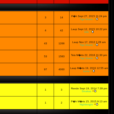
P�h Sept 27, 2015 11:24 pm
3
14
Tige tihane
Laup Sept 12, 2015 10:22 pm
4
42
Urki
Laup Nov 17, 2012 1:28 am
43
1266
Tige tihane
Teis M�rts 22, 2016 11:30 pm
53
1583
Tige tihane
Laup M�rts 19, 2016 12:55 am
97
4060
kama
Reede Sept 19, 2014 7:39 pm
1
3
Sinakas
P�h M�rts 15, 2015 9:13 am
1
2
Nightknight