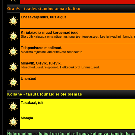
Oran¾ - teadvustamine annab kaitse
Eneseväljendus, uus algus
Kirjutajad ja muud kõrgemad jõud
Siia võib kirjutada oma nägemusi suurtest tegelastest, kes juhivad inimkonda, p
Teispoolsuse maailmad.
Maailma tajumine läbi erinevate reaalsuste.
Minevik, Olevik, Tulevik.
Iidsed kultuurid,religioonid. Hetkeolukord. Ennustused.
Unenäod
Kollane - tasuta lõunaid ei ole olemas
Tasakaal, toit
Maagia
Heleroheline - elujõud on täpselt nii suur, kui on vastandite haa