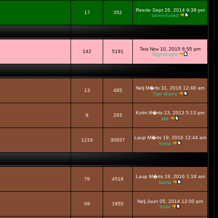
Reede Sept 26, 2014 9:39 pm
17
352
lahendused
Teis Nov 10, 2015 6:55 pm
142
5191
Nightknight
Nelj M�rts 31, 2016 12:48 am
13
485
Tige tihane
Kolm M�rts 13, 2013 5:13 pm
8
293
akk
Laup M�rts 19, 2016 12:44 am
1216
30857
kama
Laup M�rts 19, 2016 1:18 am
76
4518
kama
Nelj Juun 05, 2014 12:00 pm
69
1855
boss