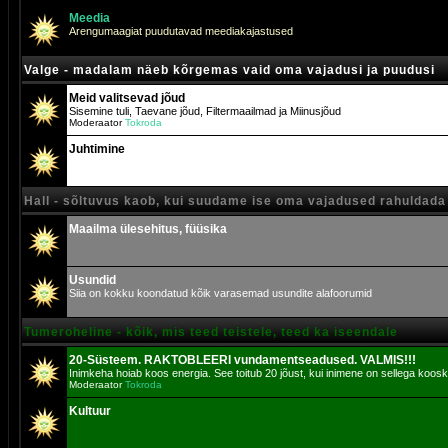
Meedia
Arengumaagiat puudutavad meediakajastused
Valge - madalam näeb kõrgemas vaid oma vajadusi ja puudusi
Meid valitsevad jõud
Sisemine tuli, Taevane jõud, Filtermaailmad ja Miinusjõud
Moderaator
Tokroda
Juhtimine
Hall - sõltuvus kaob, kui suudame ise oma vajadused rahuldada
Maailma ülesehitus, füüsika
Usundid
Siia on kokku koondatud kõik varasemad usundite alafoorumid
Tumeroheline - kõik, mis teed teistele, teed ka iseendale
20-Süsteem. RAKTOBLEERI vundamentseadused. VALMIS!!!
Inimkeha hoiab koos energia. See toitub 20 jõust, kui inimene on sellega koosk
Moderaator
Tokroda
Kultuur