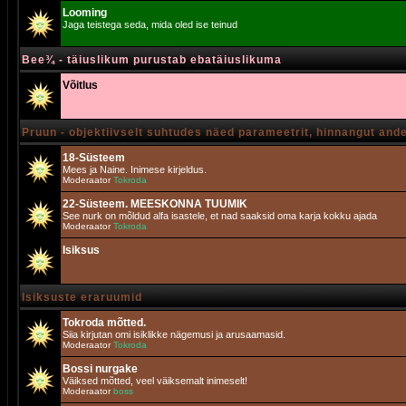
Looming
Jaga teistega seda, mida oled ise teinud
Bee¾ - täiuslikum purustab ebatäiuslikuma
Võitlus
Pruun - objektiivselt suhtudes näed parameetrit, hinnangut and
18-Süsteem
Mees ja Naine. Inimese kirjeldus.
Moderaator
Tokroda
22-Süsteem. MEESKONNA TUUMIK
See nurk on mõldud alfa isastele, et nad saaksid oma karja kokku ajada
Moderaator
Tokroda
Isiksus
Isiksuste eraruumid
Tokroda mõtted.
Siia kirjutan omi isiklikke nägemusi ja arusaamasid.
Moderaator
Tokroda
Bossi nurgake
Väiksed mõtted, veel väiksemalt inimeselt!
Moderaator
boss