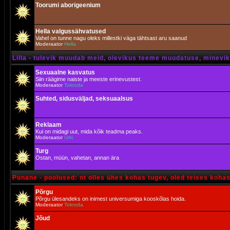
Toorumi aborigeenium
Hella valgussähvatused
Vahel on tunne nagu oleks millestki väga tähtsast aru saanud
Moderaator
Hella
Lilla - tulevik muudab meid, olevikus teeme muudatuse, minevik 
Sexuaalne kasvatus
Siin räägime naiste ja meeste erinevustest.
Moderaator
Tokroda
Suhted, sidusväljad, seksuaalsus
Reklaam
Kui on midagi uut, mida kõik teadma peaks.
Moderaator
Urki
Turg
Ostan, müün, vahetan, annan ära
Punane - poolused: nt olles ühes kohas tugev, oled teises koha
Põrgu
Põrgu ülesandeks on inimest universumiga kooskõlas hoida.
Moderaator
Tokroda
Jõud