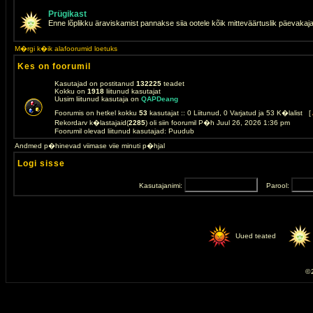
Prügikast
Enne lõplikku äraviskamist pannakse siia ootele kõik mitteväärtuslik päevakaj
M�rgi k�ik alafoorumid loetuks
Kes on foorumil
Kasutajad on postitanud
132225
teadet
Kokku on
1918
liitunud kasutajat
Uusim liitunud kasutaja on
QAPDeang
Foorumis on hetkel kokku
53
kasutajat :: 0 Liitunud, 0 Varjatud ja 53 K�lalist [
Rekordarv k�lastajaid(
2285
) oli siin foorumil P�h Juul 26, 2026 1:36 pm
Foorumil olevad liitunud kasutajad: Puudub
Andmed p�hinevad viimase viie minuti p�hjal
Logi sisse
Kasutajanimi:
Parool:
Uued teated
© 