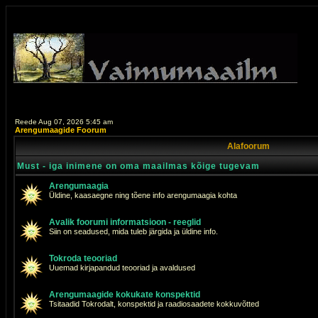
Reede Aug 07, 2026 5:45 am
Arengumaagide Foorum
Alafoorum
Must - iga inimene on oma maailmas kõige tugevam
Arengumaagia
Üldine, kaasaegne ning tõene info arengumaagia kohta
Avalik foorumi informatsioon - reeglid
Siin on seadused, mida tuleb järgida ja üldine info.
Tokroda teooriad
Uuemad kirjapandud teooriad ja avaldused
Arengumaagide kokukate konspektid
Tsitaadid Tokrodalt, konspektid ja raadiosaadete kokkuvõtted