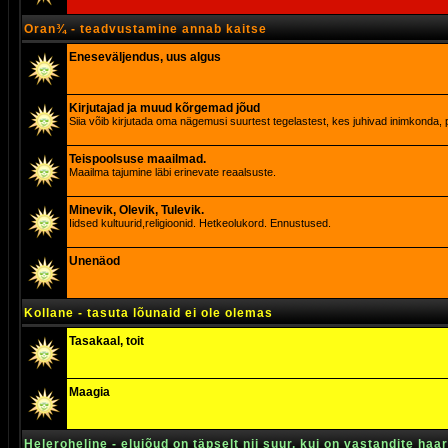
Oran¾ - teadvustamine annab kaitse
Eneseväljendus, uus algus
Kirjutajad ja muud kõrgemad jõud
Siia võib kirjutada oma nägemusi suurtest tegelastest, kes juhivad inimkonda, p
Teispoolsuse maailmad.
Maailma tajumine läbi erinevate reaalsuste.
Minevik, Olevik, Tulevik.
Iidsed kultuurid,religioonid. Hetkeolukord. Ennustused.
Unenäod
Kollane - tasuta lõunaid ei ole olemas
Tasakaal, toit
Maagia
Heleroheline - elujõud on täpselt nii suur, kui on vastandite haa