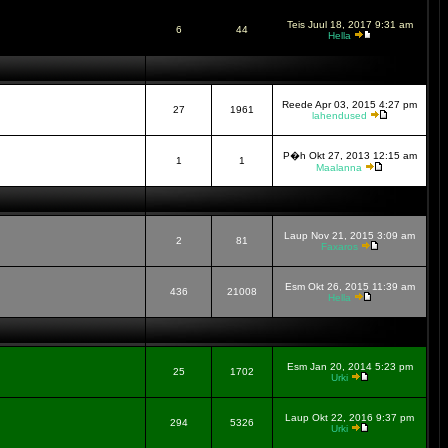
Teis Juul 18, 2017 9:31 am
6
44
Hella
Reede Apr 03, 2015 4:27 pm
27
1961
lahendused
P�h Okt 27, 2013 12:15 am
1
1
Maalanna
Laup Nov 21, 2015 3:09 am
2
81
Faxaros
Esm Okt 26, 2015 11:39 am
436
21008
Hella
Esm Jan 20, 2014 5:23 pm
25
1702
Urki
Laup Okt 22, 2016 9:37 pm
294
5326
Urki