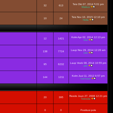
Teis Okt 07, 2014 5:01 pm
32
613
Waikus
Teis Nov 10, 2015 12:10 pm
10
24
Hella
Kolm Apr 02, 2014 12:13 pm
12
1421
Urki
Laup Nov 29, 2014 12:26 am
138
7724
Urki
Laup Veeb 08, 2014 10:55 pm
95
6232
akk
Kolm Juul 11, 2012 6:57 pm
144
1211
hall kass
Reede Juun 27, 2008 12:21 pm
20
395
Tokroda
0
0
Postitusi pole