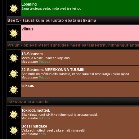
Looming
Jaga teistega seda, mida oled ise teinud
Bee¾ - täiuslikum purustab ebatäiuslikuma
Võitlus
Pruun - objektiivselt suhtudes näed parameetrit, hinnangut and
18-Süsteem
Mees ja Naine. Inimese kirjeldus.
Moderaator
Tokroda
22-Süsteem. MEESKONNA TUUMIK
See nurk on mõldud alfa isastele, et nad saaksid oma karja kokku ajada
Moderaator
Tokroda
Isiksus
Isiksuste eraruumid
Tokroda mõtted.
Siia kirjutan omi isiklikke nägemusi ja arusaamasid.
Moderaator
Tokroda
Bossi nurgake
Väiksed mõtted, veel väiksemalt inimeselt!
Moderaator
boss