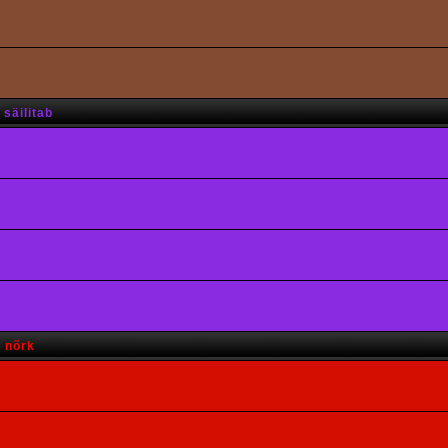
säilitab
s nõrk