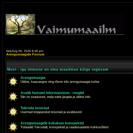
Nelj Aug 06, 2026 8:46 pm
Arengumaagide Foorum
Must - iga inimene on oma maailmas kõige tugevam
Arengumaagia
Üldine, kaasaegne ning tõene info arengumaagia kohta
Avalik foorumi informatsioon - reeglid
Siin on seadused, mida tuleb järgida ja üldine info.
Tokroda teooriad
Uuemad kirjapandud teooriad ja avaldused
Arengumaagide kokukate konspektid
Tsitaadid Tokrodalt, konspektid ja raadiosaadete kokkuvõtted