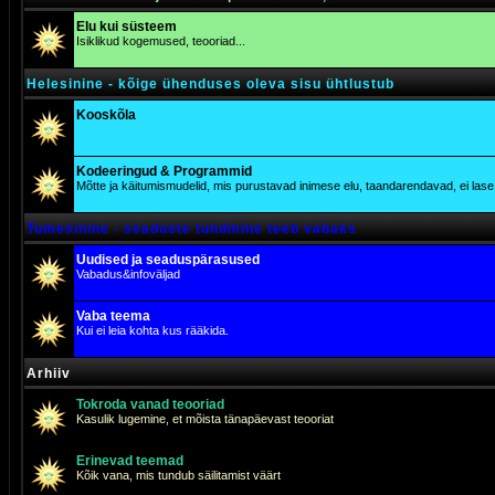
Elu kui süsteem
Isiklikud kogemused, teooriad...
Helesinine - kõige ühenduses oleva sisu ühtlustub
Kooskõla
Kodeeringud & Programmid
Mõtte ja käitumismudelid, mis purustavad inimese elu, taandarendavad, ei lase j
Tumesinine - seaduste tundmine teeb vabaks
Uudised ja seaduspärasused
Vabadus&infoväljad
Vaba teema
Kui ei leia kohta kus rääkida.
Arhiiv
Tokroda vanad teooriad
Kasulik lugemine, et mõista tänapäevast teooriat
Erinevad teemad
Kõik vana, mis tundub säilitamist väärt