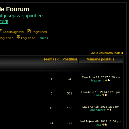
de Foorum
gusejavarjupiiril.ee
ted!
Kasutajagrupid
Registreeri
ogi sisse
Logi sisse
Jutukas
Vaata vastamata teateid
Teemasid
Postitusi
Viimane postitus
Esm Juun 19, 2017 5:50 am
6
11
Maalanna
Esm Juun 16, 2014 11:19 pm
5
501
Hella
Laup Apr 18, 2015 1:32 pm
15
156
lahendused
Nelj M�rts 08, 2018 12:06 pm
84
788
Hella