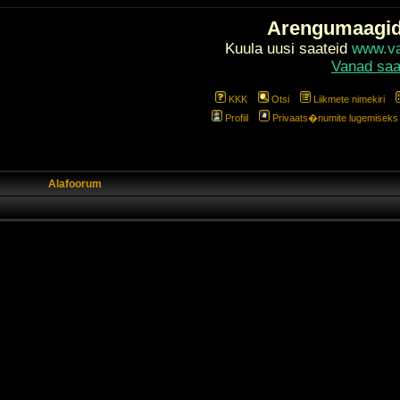
Arengumaagi
Kuula uusi saateid
www.val
Vanad saa
KKK
Otsi
Liikmete nimekiri
Profiil
Privaats�numite lugemiseks l
Alafoorum