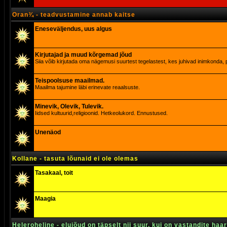
Oran¾ - teadvustamine annab kaitse
Eneseväljendus, uus algus
Kirjutajad ja muud kõrgemad jõud
Siia võib kirjutada oma nägemusi suurtest tegelastest, kes juhivad inimkonda, p
Teispoolsuse maailmad.
Maailma tajumine läbi erinevate reaalsuste.
Minevik, Olevik, Tulevik.
Iidsed kultuurid,religioonid. Hetkeolukord. Ennustused.
Unenäod
Kollane - tasuta lõunaid ei ole olemas
Tasakaal, toit
Maagia
Heleroheline - elujõud on täpselt nii suur, kui on vastandite haa