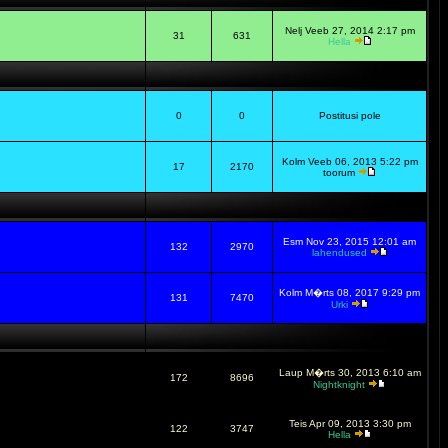
Nelj Veeb 27, 2014 2:17 pm
31
631
Hella
0
0
Postitusi pole
Kolm Veeb 06, 2013 5:22 pm
17
2170
toorum
Esm Nov 23, 2015 12:01 am
132
2970
lahendused
Kolm M�rts 08, 2017 9:29 pm
131
7470
Urki
Laup M�rts 30, 2013 6:10 am
172
8696
Nightknight
Teis Apr 09, 2013 3:30 pm
122
3747
Hella