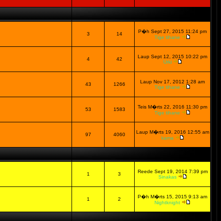
P�h Sept 27, 2015 11:24 pm
3
14
Tige tihane
Laup Sept 12, 2015 10:22 pm
4
42
Urki
Laup Nov 17, 2012 1:28 am
43
1266
Tige tihane
Teis M�rts 22, 2016 11:30 pm
53
1583
Tige tihane
Laup M�rts 19, 2016 12:55 am
97
4060
kama
Reede Sept 19, 2014 7:39 pm
1
3
Sinakas
P�h M�rts 15, 2015 9:13 am
1
2
Nightknight