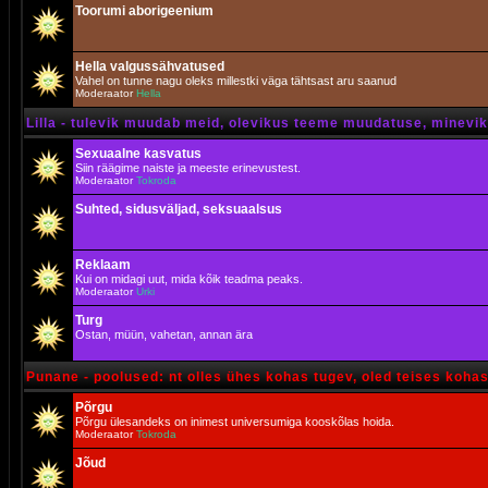
Toorumi aborigeenium
Hella valgussähvatused
Vahel on tunne nagu oleks millestki väga tähtsast aru saanud
Moderaator
Hella
Lilla - tulevik muudab meid, olevikus teeme muudatuse, minevik 
Sexuaalne kasvatus
Siin räägime naiste ja meeste erinevustest.
Moderaator
Tokroda
Suhted, sidusväljad, seksuaalsus
Reklaam
Kui on midagi uut, mida kõik teadma peaks.
Moderaator
Urki
Turg
Ostan, müün, vahetan, annan ära
Punane - poolused: nt olles ühes kohas tugev, oled teises koha
Põrgu
Põrgu ülesandeks on inimest universumiga kooskõlas hoida.
Moderaator
Tokroda
Jõud