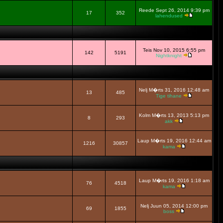
Reede Sept 26, 2014 9:39 pm
17
352
lahendused
Teis Nov 10, 2015 6:55 pm
142
5191
Nightknight
Nelj M�rts 31, 2016 12:48 am
13
485
Tige tihane
Kolm M�rts 13, 2013 5:13 pm
8
293
akk
Laup M�rts 19, 2016 12:44 am
1216
30857
kama
Laup M�rts 19, 2016 1:18 am
76
4518
kama
Nelj Juun 05, 2014 12:00 pm
69
1855
boss