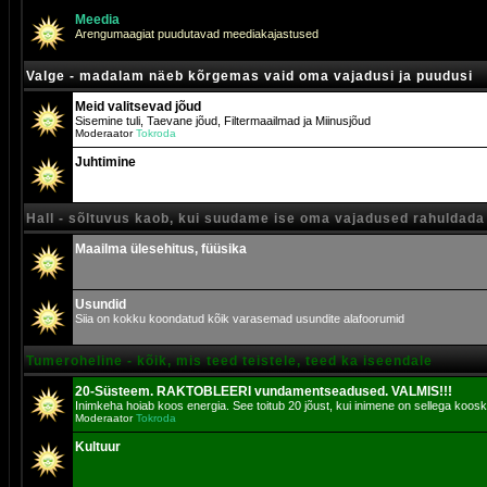
Meedia
Arengumaagiat puudutavad meediakajastused
Valge - madalam näeb kõrgemas vaid oma vajadusi ja puudusi
Meid valitsevad jõud
Sisemine tuli, Taevane jõud, Filtermaailmad ja Miinusjõud
Moderaator
Tokroda
Juhtimine
Hall - sõltuvus kaob, kui suudame ise oma vajadused rahuldada
Maailma ülesehitus, füüsika
Usundid
Siia on kokku koondatud kõik varasemad usundite alafoorumid
Tumeroheline - kõik, mis teed teistele, teed ka iseendale
20-Süsteem. RAKTOBLEERI vundamentseadused. VALMIS!!!
Inimkeha hoiab koos energia. See toitub 20 jõust, kui inimene on sellega koosk
Moderaator
Tokroda
Kultuur