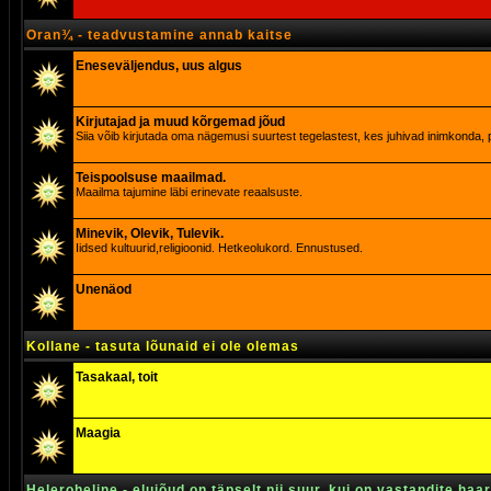
Oran¾ - teadvustamine annab kaitse
Eneseväljendus, uus algus
Kirjutajad ja muud kõrgemad jõud
Siia võib kirjutada oma nägemusi suurtest tegelastest, kes juhivad inimkonda, p
Teispoolsuse maailmad.
Maailma tajumine läbi erinevate reaalsuste.
Minevik, Olevik, Tulevik.
Iidsed kultuurid,religioonid. Hetkeolukord. Ennustused.
Unenäod
Kollane - tasuta lõunaid ei ole olemas
Tasakaal, toit
Maagia
Heleroheline - elujõud on täpselt nii suur, kui on vastandite haa