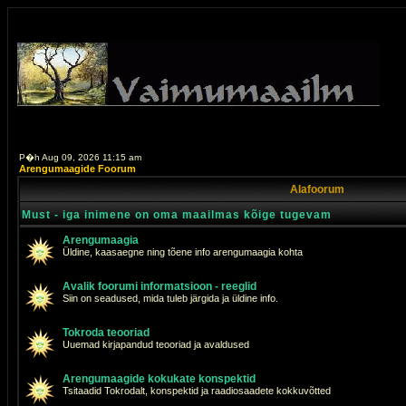
P�h Aug 09, 2026 11:15 am
Arengumaagide Foorum
Alafoorum
Must - iga inimene on oma maailmas kõige tugevam
Arengumaagia
Üldine, kaasaegne ning tõene info arengumaagia kohta
Avalik foorumi informatsioon - reeglid
Siin on seadused, mida tuleb järgida ja üldine info.
Tokroda teooriad
Uuemad kirjapandud teooriad ja avaldused
Arengumaagide kokukate konspektid
Tsitaadid Tokrodalt, konspektid ja raadiosaadete kokkuvõtted