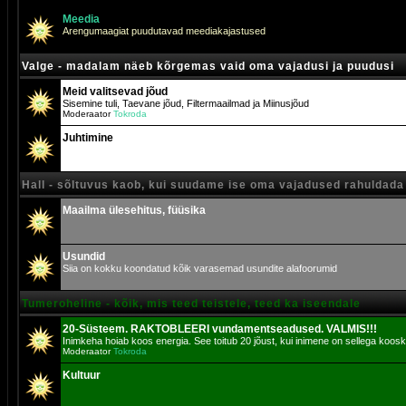
Meedia
Arengumaagiat puudutavad meediakajastused
Valge - madalam näeb kõrgemas vaid oma vajadusi ja puudusi
Meid valitsevad jõud
Sisemine tuli, Taevane jõud, Filtermaailmad ja Miinusjõud
Moderaator
Tokroda
Juhtimine
Hall - sõltuvus kaob, kui suudame ise oma vajadused rahuldada
Maailma ülesehitus, füüsika
Usundid
Siia on kokku koondatud kõik varasemad usundite alafoorumid
Tumeroheline - kõik, mis teed teistele, teed ka iseendale
20-Süsteem. RAKTOBLEERI vundamentseadused. VALMIS!!!
Inimkeha hoiab koos energia. See toitub 20 jõust, kui inimene on sellega koosk
Moderaator
Tokroda
Kultuur