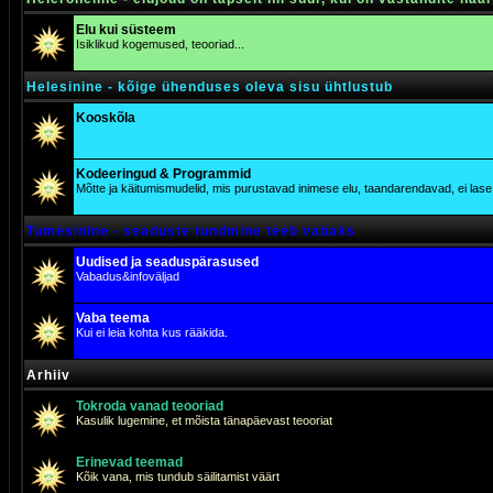
Elu kui süsteem
Isiklikud kogemused, teooriad...
Helesinine - kõige ühenduses oleva sisu ühtlustub
Kooskõla
Kodeeringud & Programmid
Mõtte ja käitumismudelid, mis purustavad inimese elu, taandarendavad, ei lase j
Tumesinine - seaduste tundmine teeb vabaks
Uudised ja seaduspärasused
Vabadus&infoväljad
Vaba teema
Kui ei leia kohta kus rääkida.
Arhiiv
Tokroda vanad teooriad
Kasulik lugemine, et mõista tänapäevast teooriat
Erinevad teemad
Kõik vana, mis tundub säilitamist väärt