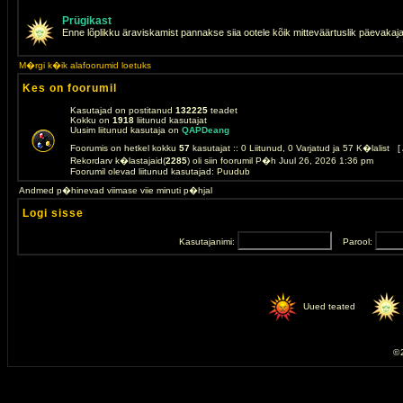
Prügikast
Enne lõplikku äraviskamist pannakse siia ootele kõik mitteväärtuslik päevakaj
M�rgi k�ik alafoorumid loetuks
Kes on foorumil
Kasutajad on postitanud
132225
teadet
Kokku on
1918
liitunud kasutajat
Uusim liitunud kasutaja on
QAPDeang
Foorumis on hetkel kokku
57
kasutajat :: 0 Liitunud, 0 Varjatud ja 57 K�lalist [
Rekordarv k�lastajaid(
2285
) oli siin foorumil P�h Juul 26, 2026 1:36 pm
Foorumil olevad liitunud kasutajad: Puudub
Andmed p�hinevad viimase viie minuti p�hjal
Logi sisse
Kasutajanimi:
Parool:
Uued teated
© 