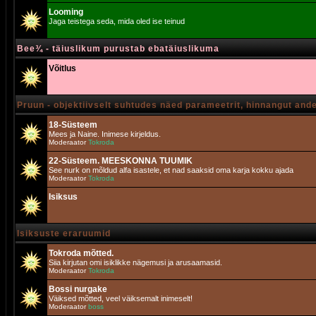
Looming
Jaga teistega seda, mida oled ise teinud
Bee¾ - täiuslikum purustab ebatäiuslikuma
Võitlus
Pruun - objektiivselt suhtudes näed parameetrit, hinnangut and
18-Süsteem
Mees ja Naine. Inimese kirjeldus.
Moderaator
Tokroda
22-Süsteem. MEESKONNA TUUMIK
See nurk on mõldud alfa isastele, et nad saaksid oma karja kokku ajada
Moderaator
Tokroda
Isiksus
Isiksuste eraruumid
Tokroda mõtted.
Siia kirjutan omi isiklikke nägemusi ja arusaamasid.
Moderaator
Tokroda
Bossi nurgake
Väiksed mõtted, veel väiksemalt inimeselt!
Moderaator
boss