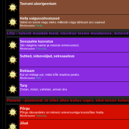
Toorumi aborigeenium
Hella valgussähvatused
Vahel on tunne nagu oleks millestki väga tähtsast aru saanud
Moderaator
Hella
Lilla - tulevik muudab meid, olevikus teeme muudatuse, minevik 
Sexuaalne kasvatus
Siin räägime naiste ja meeste erinevustest.
Moderaator
Tokroda
Suhted, sidusväljad, seksuaalsus
Reklaam
Kui on midagi uut, mida kõik teadma peaks.
Moderaator
Urki
Turg
Ostan, müün, vahetan, annan ära
Punane - poolused: nt olles ühes kohas tugev, oled teises koha
Põrgu
Põrgu ülesandeks on inimest universumiga kooskõlas hoida.
Moderaator
Tokroda
Jõud