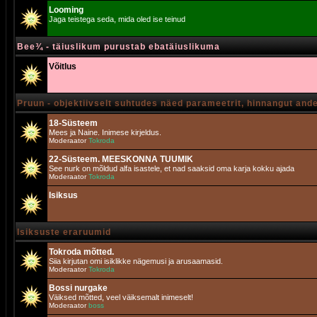
Looming
Jaga teistega seda, mida oled ise teinud
Bee¾ - täiuslikum purustab ebatäiuslikuma
Võitlus
Pruun - objektiivselt suhtudes näed parameetrit, hinnangut and
18-Süsteem
Mees ja Naine. Inimese kirjeldus.
Moderaator
Tokroda
22-Süsteem. MEESKONNA TUUMIK
See nurk on mõldud alfa isastele, et nad saaksid oma karja kokku ajada
Moderaator
Tokroda
Isiksus
Isiksuste eraruumid
Tokroda mõtted.
Siia kirjutan omi isiklikke nägemusi ja arusaamasid.
Moderaator
Tokroda
Bossi nurgake
Väiksed mõtted, veel väiksemalt inimeselt!
Moderaator
boss