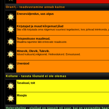
Oran¾ - teadvustamine annab kaitse
Eneseväljendus, uus algus
Kirjutajad ja muud kõrgemad jõud
Siia võib kirjutada oma nägemusi suurtest tegelastest, kes juhivad inimkonda, p
Teispoolsuse maailmad.
Maailma tajumine läbi erinevate reaalsuste.
Minevik, Olevik, Tulevik.
Iidsed kultuurid,religioonid. Hetkeolukord. Ennustused.
Unenäod
Kollane - tasuta lõunaid ei ole olemas
Tasakaal, toit
Maagia
Heleroheline - elujõud on täpselt nii suur, kui on vastandite haa