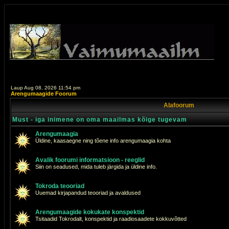
Laup Aug 08, 2026 11:54 pm
Arengumaagide Foorum
Alafoorum
Must - iga inimene on oma maailmas kõige tugevam
Arengumaagia
Üldine, kaasaegne ning tõene info arengumaagia kohta
Avalik foorumi informatsioon - reeglid
Siin on seadused, mida tuleb järgida ja üldine info.
Tokroda teooriad
Uuemad kirjapandud teooriad ja avaldused
Arengumaagide kokukate konspektid
Tsitaadid Tokrodalt, konspektid ja raadiosaadete kokkuvõtted