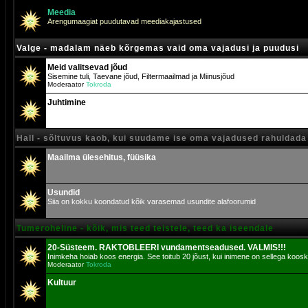
Meedia
Arengumaagiat puudutavad meediakajastused
Valge - madalam näeb kõrgemas vaid oma vajadusi ja puudusi
Meid valitsevad jõud
Sisemine tuli, Taevane jõud, Filtermaailmad ja Miinusjõud
Moderaator
Tokroda
Juhtimine
Hall - sõltuvus kaob, kui suudame ise oma vajadused rahuldada
Maailma ülesehitus, füüsika
Usundid
Siia on kokku koondatud kõik varasemad usundite alafoorumid
Tumeroheline - kõik, mis teed teistele, teed ka iseendale
20-Süsteem. RAKTOBLEERI vundamentseadused. VALMIS!!!
Inimkeha hoiab koos energia. See toitub 20 jõust, kui inimene on sellega koosk
Moderaator
Tokroda
Kultuur