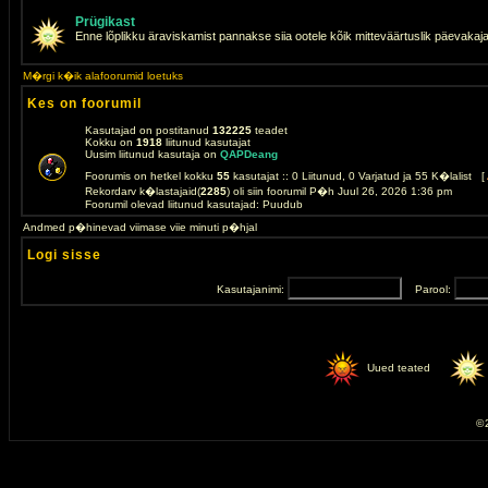
Prügikast
Enne lõplikku äraviskamist pannakse siia ootele kõik mitteväärtuslik päevakaj
M�rgi k�ik alafoorumid loetuks
Kes on foorumil
Kasutajad on postitanud
132225
teadet
Kokku on
1918
liitunud kasutajat
Uusim liitunud kasutaja on
QAPDeang
Foorumis on hetkel kokku
55
kasutajat :: 0 Liitunud, 0 Varjatud ja 55 K�lalist [
Rekordarv k�lastajaid(
2285
) oli siin foorumil P�h Juul 26, 2026 1:36 pm
Foorumil olevad liitunud kasutajad: Puudub
Andmed p�hinevad viimase viie minuti p�hjal
Logi sisse
Kasutajanimi:
Parool:
Uued teated
© 