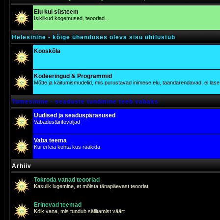
Elu kui süsteem
Isiklikud kogemused, teooriad...
Helesinine - kõige ühenduses oleva sisu ühtlustub
Kooskõla
Kodeeringud & Programmid
Mõtte ja käitumismudelid, mis purustavad inimese elu, taandarendavad, ei lase j
Tumesinine - seaduste tundmine teeb vabaks
Uudised ja seaduspärasused
Vabadus&infoväljad
Vaba teema
Kui ei leia kohta kus rääkida.
Arhiiv
Tokroda vanad teooriad
Kasulik lugemine, et mõista tänapäevast teooriat
Erinevad teemad
Kõik vana, mis tundub säilitamist väärt