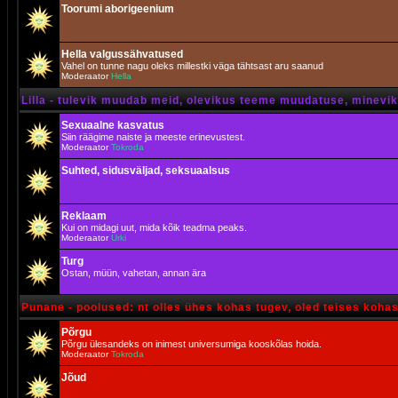
Toorumi aborigeenium
Hella valgussähvatused
Vahel on tunne nagu oleks millestki väga tähtsast aru saanud
Moderaator
Hella
Lilla - tulevik muudab meid, olevikus teeme muudatuse, minevik 
Sexuaalne kasvatus
Siin räägime naiste ja meeste erinevustest.
Moderaator
Tokroda
Suhted, sidusväljad, seksuaalsus
Reklaam
Kui on midagi uut, mida kõik teadma peaks.
Moderaator
Urki
Turg
Ostan, müün, vahetan, annan ära
Punane - poolused: nt olles ühes kohas tugev, oled teises koha
Põrgu
Põrgu ülesandeks on inimest universumiga kooskõlas hoida.
Moderaator
Tokroda
Jõud