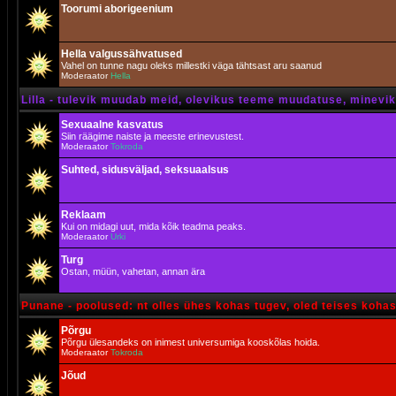
Toorumi aborigeenium
Hella valgussähvatused
Vahel on tunne nagu oleks millestki väga tähtsast aru saanud
Moderaator
Hella
Lilla - tulevik muudab meid, olevikus teeme muudatuse, minevik 
Sexuaalne kasvatus
Siin räägime naiste ja meeste erinevustest.
Moderaator
Tokroda
Suhted, sidusväljad, seksuaalsus
Reklaam
Kui on midagi uut, mida kõik teadma peaks.
Moderaator
Urki
Turg
Ostan, müün, vahetan, annan ära
Punane - poolused: nt olles ühes kohas tugev, oled teises koha
Põrgu
Põrgu ülesandeks on inimest universumiga kooskõlas hoida.
Moderaator
Tokroda
Jõud