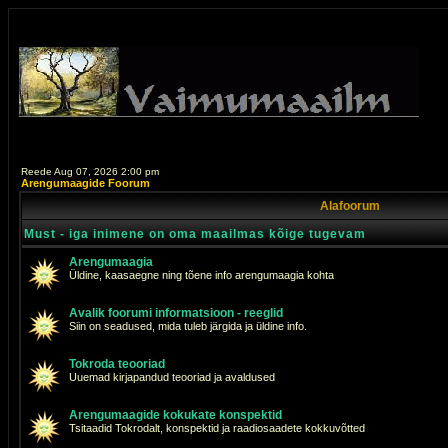
Reede Aug 07, 2026 2:00 pm
Arengumaagide Foorum
Alafoorum
Must - iga inimene on oma maailmas kõige tugevam
Arengumaagia
Üldine, kaasaegne ning tõene info arengumaagia kohta
Avalik foorumi informatsioon - reeglid
Siin on seadused, mida tuleb järgida ja üldine info.
Tokroda teooriad
Uuemad kirjapandud teooriad ja avaldused
Arengumaagide kokukate konspektid
Tsitaadid Tokrodalt, konspektid ja raadiosaadete kokkuvõtted