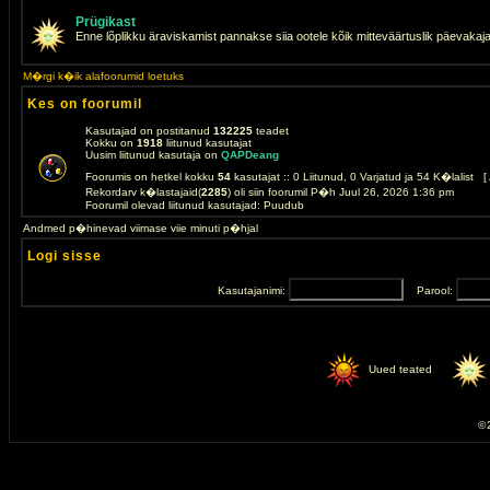
Prügikast
Enne lõplikku äraviskamist pannakse siia ootele kõik mitteväärtuslik päevakaj
M�rgi k�ik alafoorumid loetuks
Kes on foorumil
Kasutajad on postitanud
132225
teadet
Kokku on
1918
liitunud kasutajat
Uusim liitunud kasutaja on
QAPDeang
Foorumis on hetkel kokku
54
kasutajat :: 0 Liitunud, 0 Varjatud ja 54 K�lalist [
Rekordarv k�lastajaid(
2285
) oli siin foorumil P�h Juul 26, 2026 1:36 pm
Foorumil olevad liitunud kasutajad: Puudub
Andmed p�hinevad viimase viie minuti p�hjal
Logi sisse
Kasutajanimi:
Parool:
Uued teated
© 