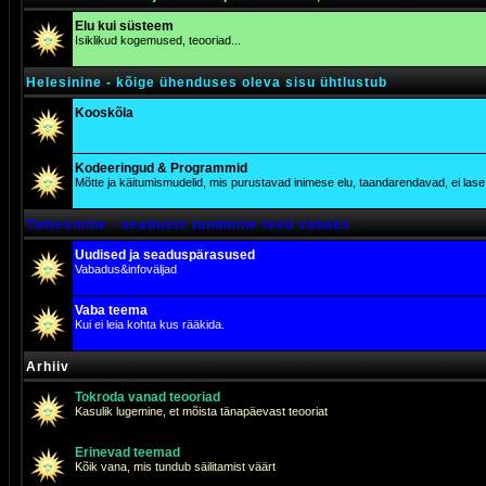
Elu kui süsteem
Isiklikud kogemused, teooriad...
Helesinine - kõige ühenduses oleva sisu ühtlustub
Kooskõla
Kodeeringud & Programmid
Mõtte ja käitumismudelid, mis purustavad inimese elu, taandarendavad, ei lase j
Tumesinine - seaduste tundmine teeb vabaks
Uudised ja seaduspärasused
Vabadus&infoväljad
Vaba teema
Kui ei leia kohta kus rääkida.
Arhiiv
Tokroda vanad teooriad
Kasulik lugemine, et mõista tänapäevast teooriat
Erinevad teemad
Kõik vana, mis tundub säilitamist väärt