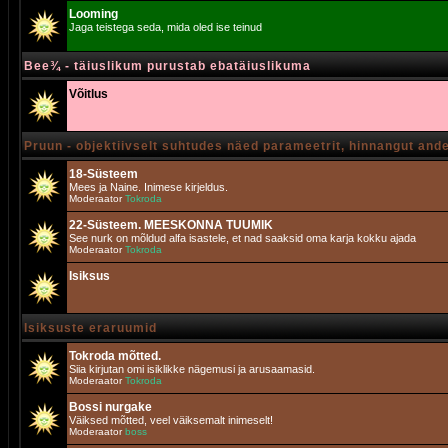
Looming
Jaga teistega seda, mida oled ise teinud
Bee¾ - täiuslikum purustab ebatäiuslikuma
Võitlus
Pruun - objektiivselt suhtudes näed parameetrit, hinnangut and
18-Süsteem
Mees ja Naine. Inimese kirjeldus.
Moderaator
Tokroda
22-Süsteem. MEESKONNA TUUMIK
See nurk on mõldud alfa isastele, et nad saaksid oma karja kokku ajada
Moderaator
Tokroda
Isiksus
Isiksuste eraruumid
Tokroda mõtted.
Siia kirjutan omi isiklikke nägemusi ja arusaamasid.
Moderaator
Tokroda
Bossi nurgake
Väiksed mõtted, veel väiksemalt inimeselt!
Moderaator
boss