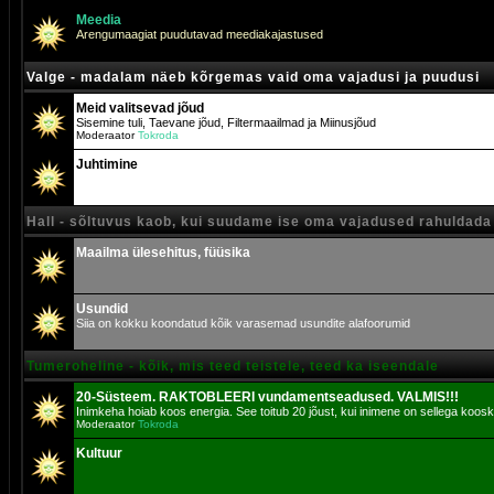
Meedia
Arengumaagiat puudutavad meediakajastused
Valge - madalam näeb kõrgemas vaid oma vajadusi ja puudusi
Meid valitsevad jõud
Sisemine tuli, Taevane jõud, Filtermaailmad ja Miinusjõud
Moderaator
Tokroda
Juhtimine
Hall - sõltuvus kaob, kui suudame ise oma vajadused rahuldada
Maailma ülesehitus, füüsika
Usundid
Siia on kokku koondatud kõik varasemad usundite alafoorumid
Tumeroheline - kõik, mis teed teistele, teed ka iseendale
20-Süsteem. RAKTOBLEERI vundamentseadused. VALMIS!!!
Inimkeha hoiab koos energia. See toitub 20 jõust, kui inimene on sellega koosk
Moderaator
Tokroda
Kultuur