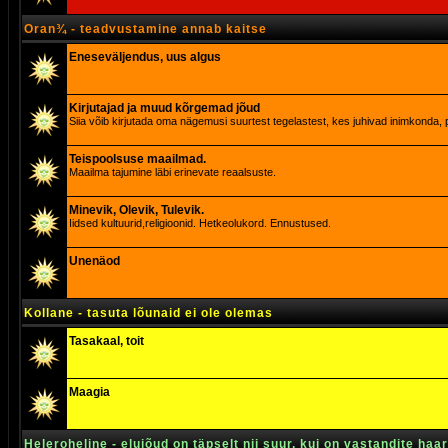
Oran¾ - teadvustamine annab kaitse
Eneseväljendus, uus algus
Kirjutajad ja muud kõrgemad jõud
Siia võib kirjutada oma nägemusi suurtest tegelastest, kes juhivad inimkonda, p
Teispoolsuse maailmad.
Maailma tajumine läbi erinevate reaalsuste.
Minevik, Olevik, Tulevik.
Iidsed kultuurid,religioonid. Hetkeolukord. Ennustused.
Unenäod
Kollane - tasuta lõunaid ei ole olemas
Tasakaal, toit
Maagia
Heleroheline - elujõud on täpselt nii suur, kui on vastandite haa