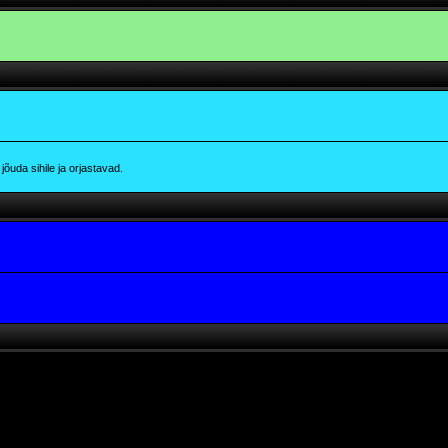
õuda sihile ja orjastavad.