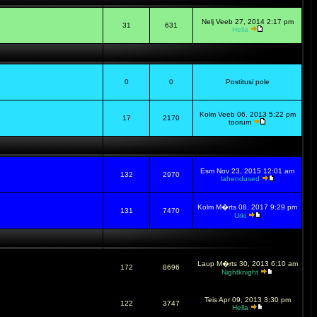
Nelj Veeb 27, 2014 2:17 pm
31
631
Hella
0
0
Postitusi pole
Kolm Veeb 06, 2013 5:22 pm
17
2170
toorum
Esm Nov 23, 2015 12:01 am
132
2970
lahendused
Kolm M�rts 08, 2017 9:29 pm
131
7470
Urki
Laup M�rts 30, 2013 6:10 am
172
8696
Nightknight
Teis Apr 09, 2013 3:30 pm
122
3747
Hella