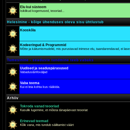
Elu kui süsteem
Isiklikud kogemused, teooriad...
Helesinine - kõige ühenduses oleva sisu ühtlustub
Kooskõla
Kodeeringud & Programmid
Mõtte ja käitumismudelid, mis purustavad inimese elu, taandarendavad, ei lase j
Tumesinine - seaduste tundmine teeb vabaks
Uudised ja seaduspärasused
Vabadus&infoväljad
Vaba teema
Kui ei leia kohta kus rääkida.
Arhiiv
Tokroda vanad teooriad
Kasulik lugemine, et mõista tänapäevast teooriat
Erinevad teemad
Kõik vana, mis tundub säilitamist väärt