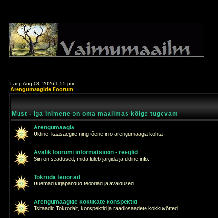
Laup Aug 08, 2026 1:55 pm
Arengumaagide Foorum
Must - iga inimene on oma maailmas kõige tugevam
Arengumaagia
Üldine, kaasaegne ning tõene info arengumaagia kohta
Avalik foorumi informatsioon - reeglid
Siin on seadused, mida tuleb järgida ja üldine info.
Tokroda teooriad
Uuemad kirjapandud teooriad ja avaldused
Arengumaagide kokukate konspektid
Tsitaadid Tokrodalt, konspektid ja raadiosaadete kokkuvõtted