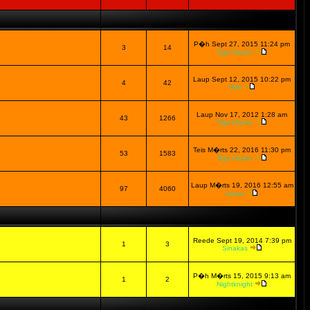
P�h Sept 27, 2015 11:24 pm
3
14
Tige tihane
Laup Sept 12, 2015 10:22 pm
4
42
Urki
Laup Nov 17, 2012 1:28 am
43
1266
Tige tihane
Teis M�rts 22, 2016 11:30 pm
53
1583
Tige tihane
Laup M�rts 19, 2016 12:55 am
97
4060
kama
Reede Sept 19, 2014 7:39 pm
1
3
Sinakas
P�h M�rts 15, 2015 9:13 am
1
2
Nightknight