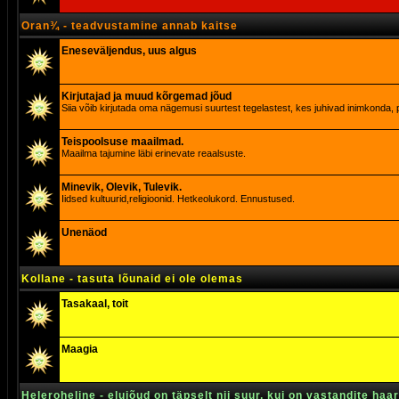
Oran¾ - teadvustamine annab kaitse
Eneseväljendus, uus algus
Kirjutajad ja muud kõrgemad jõud
Siia võib kirjutada oma nägemusi suurtest tegelastest, kes juhivad inimkonda, p
Teispoolsuse maailmad.
Maailma tajumine läbi erinevate reaalsuste.
Minevik, Olevik, Tulevik.
Iidsed kultuurid,religioonid. Hetkeolukord. Ennustused.
Unenäod
Kollane - tasuta lõunaid ei ole olemas
Tasakaal, toit
Maagia
Heleroheline - elujõud on täpselt nii suur, kui on vastandite haa