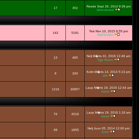
Reede Sept 26, 2014 9:39 pm
17
352
lahendused
Teis Nov 10, 2015 6:55 pm
142
5191
Nightknight
Nelj M�rts 31, 2016 12:48 am
13
485
Tige tihane
Kolm M�rts 13, 2013 5:13 pm
8
293
akk
Laup M�rts 19, 2016 12:44 am
1216
30857
kama
Laup M�rts 19, 2016 1:18 am
76
4518
kama
Nelj Juun 05, 2014 12:00 pm
69
1855
boss