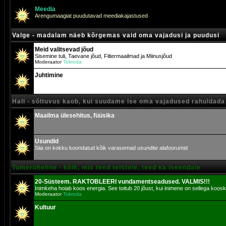
Meedia
Arengumaagiat puudutavad meediakajastused
Valge - madalam näeb kõrgemas vaid oma vajadusi ja puudusi
Meid valitsevad jõud
Sisemine tuli, Taevane jõud, Filtermaailmad ja Miinusjõud
Moderaator
Tokroda
Juhtimine
Hall - sõltuvus kaob, kui suudame ise oma vajadused rahuldada
Maailma ülesehitus, füüsika
Usundid
Siia on kokku koondatud kõik varasemad usundite alafoorumid
Tumeroheline - kõik, mis teed teistele, teed ka iseendale
20-Süsteem. RAKTOBLEERI vundamentseadused. VALMIS!!!
Inimkeha hoiab koos energia. See toitub 20 jõust, kui inimene on sellega koosk
Moderaator
Tokroda
Kultuur