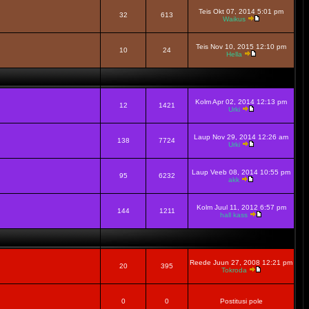
Teis Okt 07, 2014 5:01 pm
32
613
Waikus
Teis Nov 10, 2015 12:10 pm
10
24
Hella
Kolm Apr 02, 2014 12:13 pm
12
1421
Urki
Laup Nov 29, 2014 12:26 am
138
7724
Urki
Laup Veeb 08, 2014 10:55 pm
95
6232
akk
Kolm Juul 11, 2012 6:57 pm
144
1211
hall kass
Reede Juun 27, 2008 12:21 pm
20
395
Tokroda
0
0
Postitusi pole