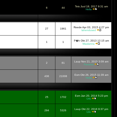
Teis Juul 18, 2017 9:31 am
6
44
Hella
Reede Apr 03, 2015 4:27 pm
27
1961
lahendused
P�h Okt 27, 2013 12:15 am
1
1
Maalanna
Laup Nov 21, 2015 3:09 am
2
81
Faxaros
Esm Okt 26, 2015 11:39 am
436
21008
Hella
Esm Jan 20, 2014 5:23 pm
25
1702
Urki
Laup Okt 22, 2016 9:37 pm
294
5326
Urki