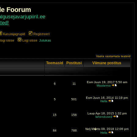
de Foorum
gusejavarjupiiril.ee
ted!
Kasutajagrupid
Registreeri
ogi sisse
Logi sisse
Jutukas
Vaata vastamata teateid
Teemasid
Postitusi
Viimane postitus
Esm Juun 19, 2017 5:50 am
6
11
Maalanna
Esm Juun 16, 2014 11:19 pm
5
501
Hella
Laup Apr 18, 2015 1:32 pm
15
156
lahendused
Nelj M�rts 08, 2018 12:06 pm
84
788
Hella