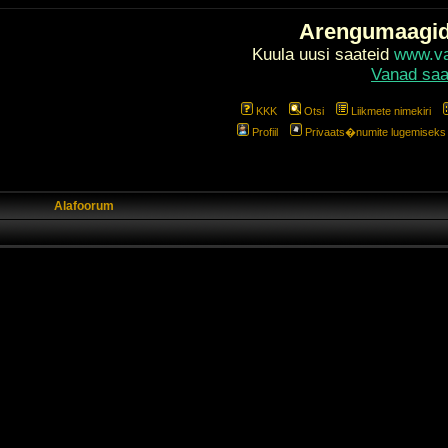
Arengumaagi
Kuula uusi saateid
www.val
Vanad saa
KKK
Otsi
Liikmete nimekiri
Profiil
Privaats�numite lugemiseks l
Alafoorum