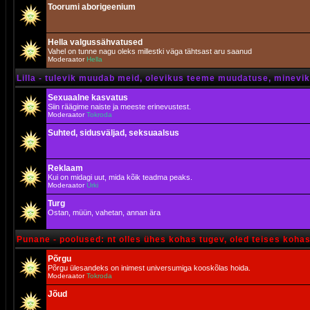
Toorumi aborigeenium
Hella valgussähvatused
Vahel on tunne nagu oleks millestki väga tähtsast aru saanud
Moderaator
Hella
Lilla - tulevik muudab meid, olevikus teeme muudatuse, minevik 
Sexuaalne kasvatus
Siin räägime naiste ja meeste erinevustest.
Moderaator
Tokroda
Suhted, sidusväljad, seksuaalsus
Reklaam
Kui on midagi uut, mida kõik teadma peaks.
Moderaator
Urki
Turg
Ostan, müün, vahetan, annan ära
Punane - poolused: nt olles ühes kohas tugev, oled teises koha
Põrgu
Põrgu ülesandeks on inimest universumiga kooskõlas hoida.
Moderaator
Tokroda
Jõud