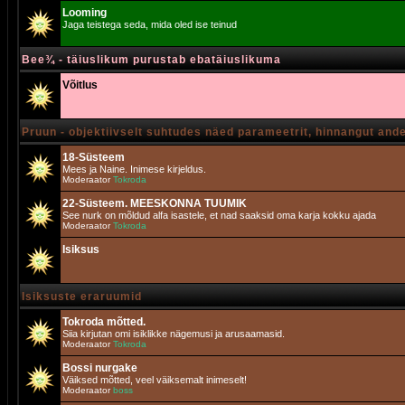
Looming
Jaga teistega seda, mida oled ise teinud
Bee¾ - täiuslikum purustab ebatäiuslikuma
Võitlus
Pruun - objektiivselt suhtudes näed parameetrit, hinnangut and
18-Süsteem
Mees ja Naine. Inimese kirjeldus.
Moderaator
Tokroda
22-Süsteem. MEESKONNA TUUMIK
See nurk on mõldud alfa isastele, et nad saaksid oma karja kokku ajada
Moderaator
Tokroda
Isiksus
Isiksuste eraruumid
Tokroda mõtted.
Siia kirjutan omi isiklikke nägemusi ja arusaamasid.
Moderaator
Tokroda
Bossi nurgake
Väiksed mõtted, veel väiksemalt inimeselt!
Moderaator
boss