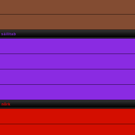
säilitab
s nõrk