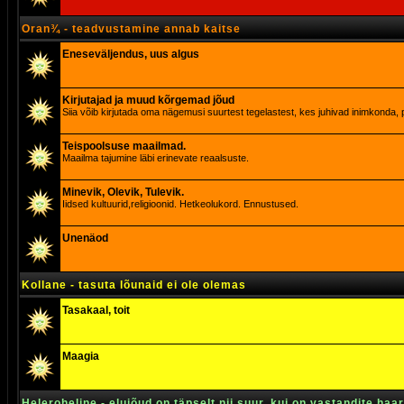
Oran¾ - teadvustamine annab kaitse
Eneseväljendus, uus algus
Kirjutajad ja muud kõrgemad jõud
Siia võib kirjutada oma nägemusi suurtest tegelastest, kes juhivad inimkonda, p
Teispoolsuse maailmad.
Maailma tajumine läbi erinevate reaalsuste.
Minevik, Olevik, Tulevik.
Iidsed kultuurid,religioonid. Hetkeolukord. Ennustused.
Unenäod
Kollane - tasuta lõunaid ei ole olemas
Tasakaal, toit
Maagia
Heleroheline - elujõud on täpselt nii suur, kui on vastandite haa