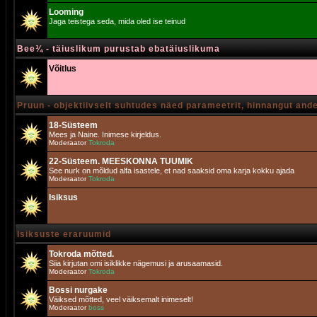
Looming
Jaga teistega seda, mida oled ise teinud
Bee¾ - täiuslikum purustab ebatäiuslikuma
Võitlus
Pruun - objektiivselt suhtudes näed parameetrit, hinnangut and
18-Süsteem
Mees ja Naine. Inimese kirjeldus.
Moderaator
Tokroda
22-Süsteem. MEESKONNA TUUMIK
See nurk on mõldud alfa isastele, et nad saaksid oma karja kokku ajada
Moderaator
Tokroda
Isiksus
Isiksuste eraruumid
Tokroda mõtted.
Siia kirjutan omi isiklikke nägemusi ja arusaamasid.
Moderaator
Tokroda
Bossi nurgake
Väiksed mõtted, veel väiksemalt inimeselt!
Moderaator
boss