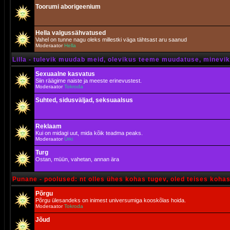
Toorumi aborigeenium
Hella valgussähvatused
Vahel on tunne nagu oleks millestki väga tähtsast aru saanud
Moderaator
Hella
Lilla - tulevik muudab meid, olevikus teeme muudatuse, minevik 
Sexuaalne kasvatus
Siin räägime naiste ja meeste erinevustest.
Moderaator
Tokroda
Suhted, sidusväljad, seksuaalsus
Reklaam
Kui on midagi uut, mida kõik teadma peaks.
Moderaator
Urki
Turg
Ostan, müün, vahetan, annan ära
Punane - poolused: nt olles ühes kohas tugev, oled teises koha
Põrgu
Põrgu ülesandeks on inimest universumiga kooskõlas hoida.
Moderaator
Tokroda
Jõud