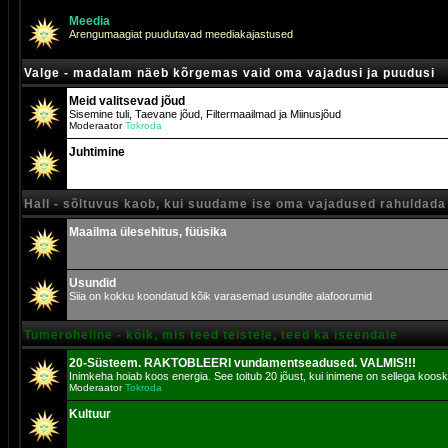
Meedia
Arengumaagiat puudutavad meediakajastused
Valge - madalam näeb kõrgemas vaid oma vajadusi ja puudusi
Meid valitsevad jõud
Sisemine tuli, Taevane jõud, Filtermaailmad ja Miinusjõud
Moderaator
Tokroda
Juhtimine
Hall - sõltuvus kaob, kui suudame ise oma vajadused rahuldada
Maailma ülesehitus, füüsika
Usundid
Siia on kokku koondatud kõik varasemad usundite alafoorumid
Tumeroheline - kõik, mis teed teistele, teed ka iseendale
20-Süsteem. RAKTOBLEERI vundamentseadused. VALMIS!!!
Inimkeha hoiab koos energia. See toitub 20 jõust, kui inimene on sellega koosk
Moderaator
Tokroda
Kultuur