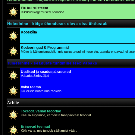
Elu kui süsteem
Isiklikud kogemused, teooriad...
Helesinine - kõige ühenduses oleva sisu ühtlustub
Kooskõla
Kodeeringud & Programmid
Mõtte ja käitumismudelid, mis purustavad inimese elu, taandarendavad, ei lase j
Tumesinine - seaduste tundmine teeb vabaks
Uudised ja seaduspärasused
Vabadus&infoväljad
Vaba teema
Kui ei leia kohta kus rääkida.
Arhiiv
Tokroda vanad teooriad
Kasulik lugemine, et mõista tänapäevast teooriat
Erinevad teemad
Kõik vana, mis tundub säilitamist väärt