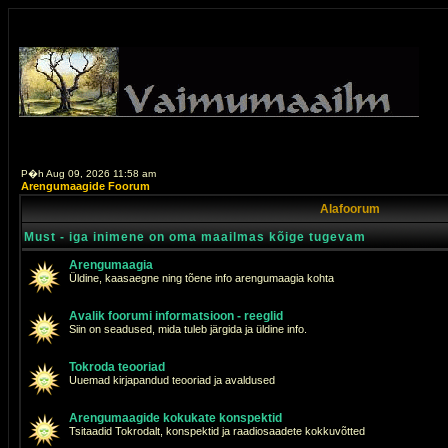
P�h Aug 09, 2026 11:58 am
Arengumaagide Foorum
Alafoorum
Must - iga inimene on oma maailmas kõige tugevam
Arengumaagia
Üldine, kaasaegne ning tõene info arengumaagia kohta
Avalik foorumi informatsioon - reeglid
Siin on seadused, mida tuleb järgida ja üldine info.
Tokroda teooriad
Uuemad kirjapandud teooriad ja avaldused
Arengumaagide kokukate konspektid
Tsitaadid Tokrodalt, konspektid ja raadiosaadete kokkuvõtted