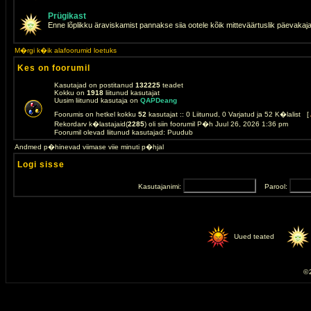
Prügikast
Enne lõplikku äraviskamist pannakse siia ootele kõik mitteväärtuslik päevakaj
M�rgi k�ik alafoorumid loetuks
Kes on foorumil
Kasutajad on postitanud
132225
teadet
Kokku on
1918
liitunud kasutajat
Uusim liitunud kasutaja on
QAPDeang
Foorumis on hetkel kokku
52
kasutajat :: 0 Liitunud, 0 Varjatud ja 52 K�lalist [
Rekordarv k�lastajaid(
2285
) oli siin foorumil P�h Juul 26, 2026 1:36 pm
Foorumil olevad liitunud kasutajad: Puudub
Andmed p�hinevad viimase viie minuti p�hjal
Logi sisse
Kasutajanimi:
Parool:
Uued teated
© 