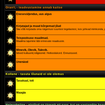
Oran¾ - teadvustamine annab kaitse
Eneseväljendus, uus algus
Kirjutajad ja muud kõrgemad jõud
Siia võib kirjutada oma nägemusi suurtest tegelastest, kes juhivad inimkonda, p
Teispoolsuse maailmad.
Maailma tajumine läbi erinevate reaalsuste.
Minevik, Olevik, Tulevik.
Iidsed kultuurid,religioonid. Hetkeolukord. Ennustused.
Unenäod
Kollane - tasuta lõunaid ei ole olemas
Tasakaal, toit
Maagia
Heleroheline - elujõud on täpselt nii suur, kui on vastandite haa