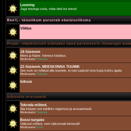
Looming
Jaga teistega seda, mida oled ise teinud
Bee¾ - täiuslikum purustab ebatäiuslikuma
Võitlus
Pruun - objektiivselt suhtudes näed parameetrit, hinnangut and
18-Süsteem
Mees ja Naine. Inimese kirjeldus.
Moderaator
Tokroda
22-Süsteem. MEESKONNA TUUMIK
See nurk on mõldud alfa isastele, et nad saaksid oma karja kokku ajada
Moderaator
Tokroda
Isiksus
Isiksuste eraruumid
Tokroda mõtted.
Siia kirjutan omi isiklikke nägemusi ja arusaamasid.
Moderaator
Tokroda
Bossi nurgake
Väiksed mõtted, veel väiksemalt inimeselt!
Moderaator
boss