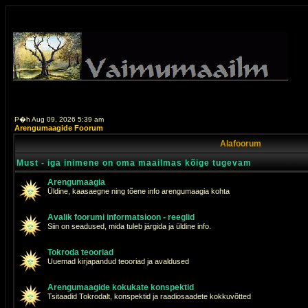
P�h Aug 09, 2026 5:39 am
Arengumaagide Foorum
Alafoorum
Must - iga inimene on oma maailmas kõige tugevam
Arengumaagia
Üldine, kaasaegne ning tõene info arengumaagia kohta
Avalik foorumi informatsioon - reeglid
Siin on seadused, mida tuleb järgida ja üldine info.
Tokroda teooriad
Uuemad kirjapandud teooriad ja avaldused
Arengumaagide kokukate konspektid
Tsitaadid Tokrodalt, konspektid ja raadiosaadete kokkuvõtted