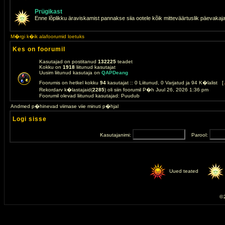
Prügikast
Enne lõplikku äraviskamist pannakse siia ootele kõik mitteväärtuslik päevakaj
M�rgi k�ik alafoorumid loetuks
Kes on foorumil
Kasutajad on postitanud
132225
teadet
Kokku on
1918
liitunud kasutajat
Uusim liitunud kasutaja on
QAPDeang
Foorumis on hetkel kokku
94
kasutajat :: 0 Liitunud, 0 Varjatud ja 94 K�lalist [
Rekordarv k�lastajaid(
2285
) oli siin foorumil P�h Juul 26, 2026 1:36 pm
Foorumil olevad liitunud kasutajad: Puudub
Andmed p�hinevad viimase viie minuti p�hjal
Logi sisse
Kasutajanimi:
Parool:
Uued teated
© 