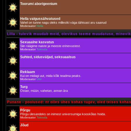
Toorumi aborigeenium
Hella valgussähvatused
Vahel on tunne nagu oleks millestki väga tähtsast aru saanud
Moderaator
Hella
Lilla - tulevik muudab meid, olevikus teeme muudatuse, minevik 
Sexuaalne kasvatus
Siin räägime naiste ja meeste erinevustest.
Moderaator
Tokroda
Suhted, sidusväljad, seksuaalsus
Reklaam
Kui on midagi uut, mida kõik teadma peaks.
Moderaator
Urki
Turg
Ostan, müün, vahetan, annan ära
Punane - poolused: nt olles ühes kohas tugev, oled teises koha
Põrgu
Põrgu ülesandeks on inimest universumiga kooskõlas hoida.
Moderaator
Tokroda
Jõud