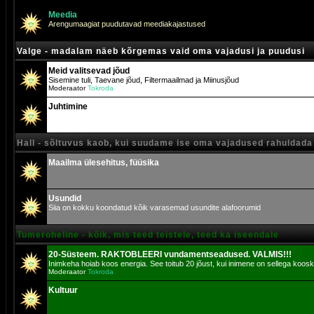
Meedia
Arengumaagiat puudutavad meediakajastused
Valge - madalam näeb kõrgemas vaid oma vajadusi ja puudusi
Meid valitsevad jõud
Sisemine tuli, Taevane jõud, Filtermaailmad ja Miinusjõud
Moderaator
Tokroda
Juhtimine
Hall - sõltuvus kaob, kui suudame ise oma vajadused rahuldada
Maailma ülesehitus, füüsika
Usundid
Siia on kokku koondatud kõik varasemad usundite alafoorumid
Tumeroheline - kõik, mis teed teistele, teed ka iseendale
20-Süsteem. RAKTOBLEERI vundamentseadused. VALMIS!!!
Inimkeha hoiab koos energia. See toitub 20 jõust, kui inimene on sellega koosk
Moderaator
Tokroda
Kultuur