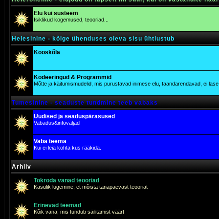
Elu kui süsteem
Isiklikud kogemused, teooriad...
Helesinine - kõige ühenduses oleva sisu ühtlustub
Kooskõla
Kodeeringud & Programmid
Mõtte ja käitumismudelid, mis purustavad inimese elu, taandarendavad, ei lase j
Tumesinine - seaduste tundmine teeb vabaks
Uudised ja seaduspärasused
Vabadus&infoväljad
Vaba teema
Kui ei leia kohta kus rääkida.
Arhiiv
Tokroda vanad teooriad
Kasulik lugemine, et mõista tänapäevast teooriat
Erinevad teemad
Kõik vana, mis tundub säilitamist väärt