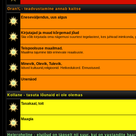
Oran¾ - teadvustamine annab kaitse
Eneseväljendus, uus algus
Kirjutajad ja muud kõrgemad jõud
Siia võib kirjutada oma nägemusi suurtest tegelastest, kes juhivad inimkonda, p
Teispoolsuse maailmad.
Maailma tajumine läbi erinevate reaalsuste.
Minevik, Olevik, Tulevik.
Iidsed kultuurid,religioonid. Hetkeolukord. Ennustused.
Unenäod
Kollane - tasuta lõunaid ei ole olemas
Tasakaal, toit
Maagia
Heleroheline - elujõud on täpselt nii suur, kui on vastandite haa