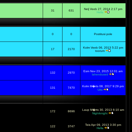
Nelj Veeb 27, 2014 2:17 pm
31
631
Hella
0
0
Postitusi pole
Kolm Veeb 06, 2013 5:22 pm
17
2170
toorum
Esm Nov 23, 2015 12:01 am
132
2970
lahendused
Kolm M�rts 08, 2017 9:29 pm
131
7470
Urki
Laup M�rts 30, 2013 6:10 am
172
8696
Nightknight
Teis Apr 09, 2013 3:30 pm
122
3747
Hella