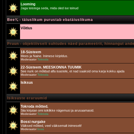
Looming
Jaga teistega seda, mida oled ise teinud
Bee¾ - täiuslikum purustab ebatäiuslikuma
Võitlus
Pruun - objektiivselt suhtudes näed parameetrit, hinnangut and
18-Süsteem
Mees ja Naine. Inimese kirjeldus.
Moderaator
Tokroda
22-Süsteem. MEESKONNA TUUMIK
See nurk on mõldud alfa isastele, et nad saaksid oma karja kokku ajada
Moderaator
Tokroda
Isiksus
Isiksuste eraruumid
Tokroda mõtted.
Siia kirjutan omi isiklikke nägemusi ja arusaamasid.
Moderaator
Tokroda
Bossi nurgake
Väiksed mõtted, veel väiksemalt inimeselt!
Moderaator
boss