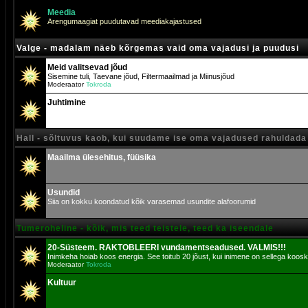
Meedia
Arengumaagiat puudutavad meediakajastused
Valge - madalam näeb kõrgemas vaid oma vajadusi ja puudusi
Meid valitsevad jõud
Sisemine tuli, Taevane jõud, Filtermaailmad ja Miinusjõud
Moderaator
Tokroda
Juhtimine
Hall - sõltuvus kaob, kui suudame ise oma vajadused rahuldada
Maailma ülesehitus, füüsika
Usundid
Siia on kokku koondatud kõik varasemad usundite alafoorumid
Tumeroheline - kõik, mis teed teistele, teed ka iseendale
20-Süsteem. RAKTOBLEERI vundamentseadused. VALMIS!!!
Inimkeha hoiab koos energia. See toitub 20 jõust, kui inimene on sellega koosk
Moderaator
Tokroda
Kultuur