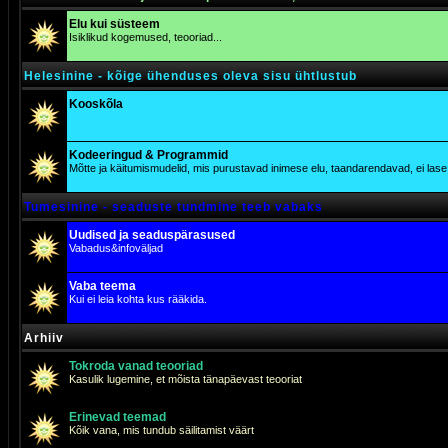
Elu kui süsteem
Isiklikud kogemused, teooriad...
Helesinine - kõige ühenduses oleva sisu ühtlustub
Kooskõla
Kodeeringud & Programmid
Mõtte ja käitumismudelid, mis purustavad inimese elu, taandarendavad, ei lase j
Tumesinine - seaduste tundmine teeb vabaks
Uudised ja seaduspärasused
Vabadus&infoväljad
Vaba teema
Kui ei leia kohta kus rääkida.
Arhiiv
Tokroda vanad teooriad
Kasulik lugemine, et mõista tänapäevast teooriat
Erinevad teemad
Kõik vana, mis tundub säilitamist väärt