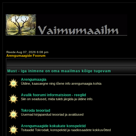
Reede Aug 07, 2026 6:08 pm
Arengumaagide Foorum
Must - iga inimene on oma maailmas kõige tugevam
Arengumaagia
Üldine, kaasaegne ning tõene info arengumaagia kohta
Avalik foorumi informatsioon - reeglid
Siin on seadused, mida tuleb järgida ja üldine info.
Tokroda teooriad
Uuemad kirjapandud teooriad ja avaldused
Arengumaagide kokukate konspektid
Tsitaadid Tokrodalt, konspektid ja raadiosaadete kokkuvõtted