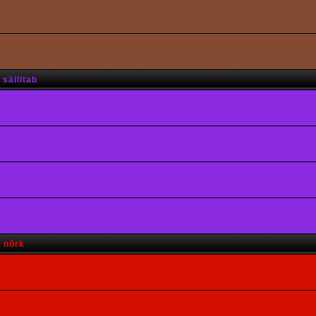
säilitab
s nõrk