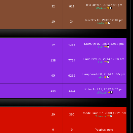
Teis Okt 07, 2014 5:01 pm
32
613
Waikus
Teis Nov 10, 2015 12:10 pm
10
24
Hella
Kolm Apr 02, 2014 12:13 pm
12
1421
Urki
Laup Nov 29, 2014 12:26 am
138
7724
Urki
Laup Veeb 08, 2014 10:55 pm
95
6232
akk
Kolm Juul 11, 2012 6:57 pm
144
1211
hall kass
Reede Juun 27, 2008 12:21 pm
20
395
Tokroda
0
0
Postitusi pole