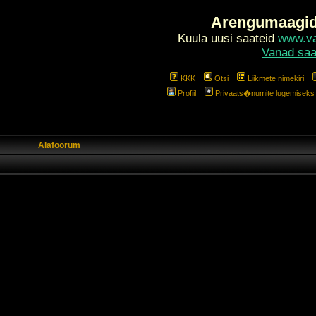
Arengumaagi
Kuula uusi saateid
www.val
Vanad saa
KKK
Otsi
Liikmete nimekiri
Profiil
Privaats�numite lugemiseks l
Alafoorum