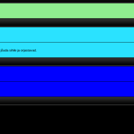
õuda sihile ja orjastavad.