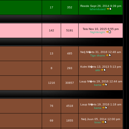
Reede Sept 26, 2014 9:39 pm
17
352
lahendused
Teis Nov 10, 2015 6:55 pm
142
5191
Nightknight
Nelj M�rts 31, 2016 12:48 am
13
485
Tige tihane
Kolm M�rts 13, 2013 5:13 pm
8
293
akk
Laup M�rts 19, 2016 12:44 am
1216
30857
kama
Laup M�rts 19, 2016 1:18 am
76
4518
kama
Nelj Juun 05, 2014 12:00 pm
69
1855
boss