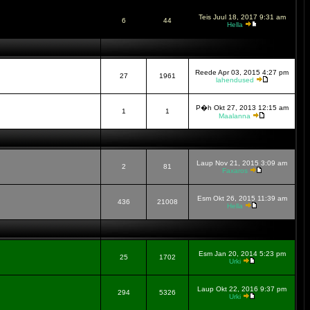
Teis Juul 18, 2017 9:31 am
6
44
Hella
Reede Apr 03, 2015 4:27 pm
27
1961
lahendused
P�h Okt 27, 2013 12:15 am
1
1
Maalanna
Laup Nov 21, 2015 3:09 am
2
81
Faxaros
Esm Okt 26, 2015 11:39 am
436
21008
Hella
Esm Jan 20, 2014 5:23 pm
25
1702
Urki
Laup Okt 22, 2016 9:37 pm
294
5326
Urki