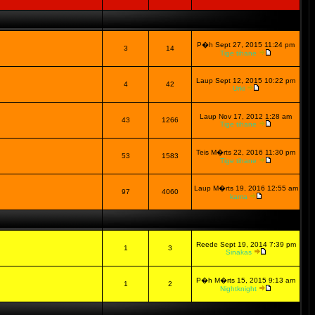
P�h Sept 27, 2015 11:24 pm
3
14
Tige tihane
Laup Sept 12, 2015 10:22 pm
4
42
Urki
Laup Nov 17, 2012 1:28 am
43
1266
Tige tihane
Teis M�rts 22, 2016 11:30 pm
53
1583
Tige tihane
Laup M�rts 19, 2016 12:55 am
97
4060
kama
Reede Sept 19, 2014 7:39 pm
1
3
Sinakas
P�h M�rts 15, 2015 9:13 am
1
2
Nightknight