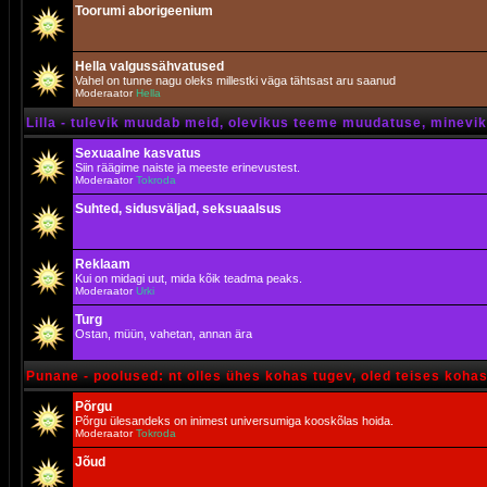
Toorumi aborigeenium
Hella valgussähvatused
Vahel on tunne nagu oleks millestki väga tähtsast aru saanud
Moderaator
Hella
Lilla - tulevik muudab meid, olevikus teeme muudatuse, minevik 
Sexuaalne kasvatus
Siin räägime naiste ja meeste erinevustest.
Moderaator
Tokroda
Suhted, sidusväljad, seksuaalsus
Reklaam
Kui on midagi uut, mida kõik teadma peaks.
Moderaator
Urki
Turg
Ostan, müün, vahetan, annan ära
Punane - poolused: nt olles ühes kohas tugev, oled teises koha
Põrgu
Põrgu ülesandeks on inimest universumiga kooskõlas hoida.
Moderaator
Tokroda
Jõud