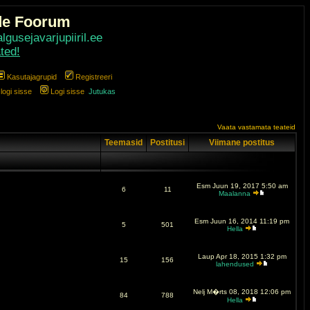
de Foorum
gusejavarjupiiril.ee
ted!
Kasutajagrupid
Registreeri
ogi sisse
Logi sisse
Jutukas
Vaata vastamata teateid
Teemasid
Postitusi
Viimane postitus
Esm Juun 19, 2017 5:50 am
6
11
Maalanna
Esm Juun 16, 2014 11:19 pm
5
501
Hella
Laup Apr 18, 2015 1:32 pm
15
156
lahendused
Nelj M�rts 08, 2018 12:06 pm
84
788
Hella