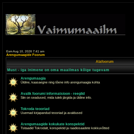
Esm Aug 10, 2026 7:41 am
Arengumaagide Foorum
Alafoorum
Must - iga inimene on oma maailmas kõige tugevam
Arengumaagia
Üldine, kaasaegne ning tõene info arengumaagia kohta
Avalik foorumi informatsioon - reeglid
Siin on seadused, mida tuleb järgida ja üldine info.
Tokroda teooriad
Uuemad kirjapandud teooriad ja avaldused
Arengumaagide kokukate konspektid
Tsitaadid Tokrodalt, konspektid ja raadiosaadete kokkuvõtted