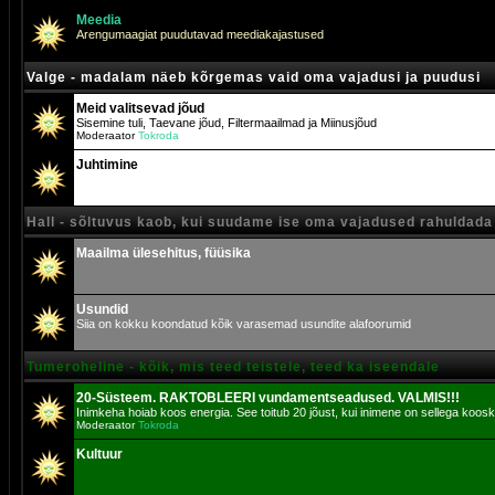
Meedia
Arengumaagiat puudutavad meediakajastused
Valge - madalam näeb kõrgemas vaid oma vajadusi ja puudusi
Meid valitsevad jõud
Sisemine tuli, Taevane jõud, Filtermaailmad ja Miinusjõud
Moderaator
Tokroda
Juhtimine
Hall - sõltuvus kaob, kui suudame ise oma vajadused rahuldada
Maailma ülesehitus, füüsika
Usundid
Siia on kokku koondatud kõik varasemad usundite alafoorumid
Tumeroheline - kõik, mis teed teistele, teed ka iseendale
20-Süsteem. RAKTOBLEERI vundamentseadused. VALMIS!!!
Inimkeha hoiab koos energia. See toitub 20 jõust, kui inimene on sellega koosk
Moderaator
Tokroda
Kultuur