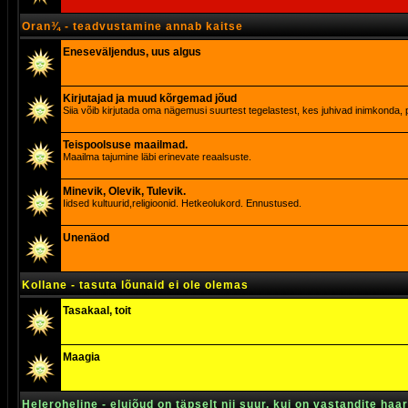
Oran¾ - teadvustamine annab kaitse
Eneseväljendus, uus algus
Kirjutajad ja muud kõrgemad jõud
Siia võib kirjutada oma nägemusi suurtest tegelastest, kes juhivad inimkonda, p
Teispoolsuse maailmad.
Maailma tajumine läbi erinevate reaalsuste.
Minevik, Olevik, Tulevik.
Iidsed kultuurid,religioonid. Hetkeolukord. Ennustused.
Unenäod
Kollane - tasuta lõunaid ei ole olemas
Tasakaal, toit
Maagia
Heleroheline - elujõud on täpselt nii suur, kui on vastandite haa