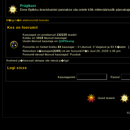
Prügikast
Enne lõplikku äraviskamist pannakse siia ootele kõik mitteväärtuslik päevakaj
M�rgi k�ik alafoorumid loetuks
Kes on foorumil
Kasutajad on postitanud
132225
teadet
Kokku on
1918
liitunud kasutajat
Uusim liitunud kasutaja on
QAPDeang
Foorumis on hetkel kokku
83
kasutajat :: 0 Liitunud, 0 Varjatud ja 83 K�lalist [
Rekordarv k�lastajaid(
2285
) oli siin foorumil P�h Juul 26, 2026 1:36 pm
Foorumil olevad liitunud kasutajad: Puudub
Andmed p�hinevad viimase viie minuti p�hjal
Logi sisse
Kasutajanimi:
Parool:
Uued teated
© 