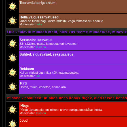
Toorumi aborigeenium
Hella valgussähvatused
Vahel on tunne nagu oleks millestki väga tähtsast aru saanud
Moderaator
Hella
Lilla - tulevik muudab meid, olevikus teeme muudatuse, minevik 
Sexuaalne kasvatus
Siin räägime naiste ja meeste erinevustest.
Moderaator
Tokroda
Suhted, sidusväljad, seksuaalsus
Reklaam
Kui on midagi uut, mida kõik teadma peaks.
Moderaator
Urki
Turg
Ostan, müün, vahetan, annan ära
Punane - poolused: nt olles ühes kohas tugev, oled teises koha
Põrgu
Põrgu ülesandeks on inimest universumiga kooskõlas hoida.
Moderaator
Tokroda
Jõud