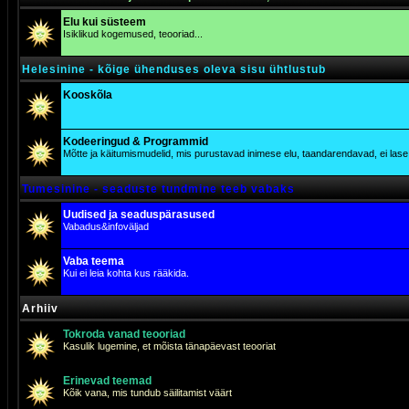
Elu kui süsteem
Isiklikud kogemused, teooriad...
Helesinine - kõige ühenduses oleva sisu ühtlustub
Kooskõla
Kodeeringud & Programmid
Mõtte ja käitumismudelid, mis purustavad inimese elu, taandarendavad, ei lase j
Tumesinine - seaduste tundmine teeb vabaks
Uudised ja seaduspärasused
Vabadus&infoväljad
Vaba teema
Kui ei leia kohta kus rääkida.
Arhiiv
Tokroda vanad teooriad
Kasulik lugemine, et mõista tänapäevast teooriat
Erinevad teemad
Kõik vana, mis tundub säilitamist väärt