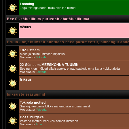
Looming
Jaga teistega seda, mida oled ise teinud
Bee¾ - täiuslikum purustab ebatäiuslikuma
Võitlus
Pruun - objektiivselt suhtudes näed parameetrit, hinnangut and
18-Süsteem
Mees ja Naine. Inimese kirjeldus.
Moderaator
Tokroda
22-Süsteem. MEESKONNA TUUMIK
See nurk on mõldud alfa isastele, et nad saaksid oma karja kokku ajada
Moderaator
Tokroda
Isiksus
Isiksuste eraruumid
Tokroda mõtted.
Siia kirjutan omi isiklikke nägemusi ja arusaamasid.
Moderaator
Tokroda
Bossi nurgake
Väiksed mõtted, veel väiksemalt inimeselt!
Moderaator
boss