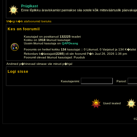
Prügikast
Enne lõplikku äraviskamist pannakse siia ootele kõik mitteväärtuslik päevakaj
M�rgi k�ik alafoorumid loetuks
Kes on foorumil
Kasutajad on postitanud
132225
teadet
Kokku on
1918
liitunud kasutajat
Uusim liitunud kasutaja on
QAPDeang
Foorumis on hetkel kokku
134
kasutajat :: 0 Liitunud, 0 Varjatud ja 134 K�lalis
Rekordarv k�lastajaid(
2285
) oli siin foorumil P�h Juul 26, 2026 1:36 pm
Foorumil olevad liitunud kasutajad: Puudub
Andmed p�hinevad viimase viie minuti p�hjal
Logi sisse
Kasutajanimi:
Parool:
Uued teated
© 