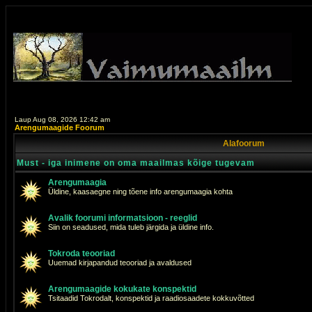
Laup Aug 08, 2026 12:42 am
Arengumaagide Foorum
Alafoorum
Must - iga inimene on oma maailmas kõige tugevam
Arengumaagia
Üldine, kaasaegne ning tõene info arengumaagia kohta
Avalik foorumi informatsioon - reeglid
Siin on seadused, mida tuleb järgida ja üldine info.
Tokroda teooriad
Uuemad kirjapandud teooriad ja avaldused
Arengumaagide kokukate konspektid
Tsitaadid Tokrodalt, konspektid ja raadiosaadete kokkuvõtted