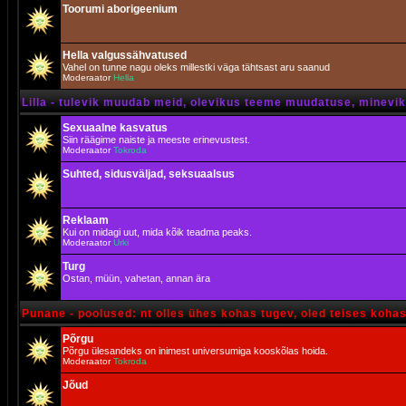
Toorumi aborigeenium
Hella valgussähvatused
Vahel on tunne nagu oleks millestki väga tähtsast aru saanud
Moderaator
Hella
Lilla - tulevik muudab meid, olevikus teeme muudatuse, minevik 
Sexuaalne kasvatus
Siin räägime naiste ja meeste erinevustest.
Moderaator
Tokroda
Suhted, sidusväljad, seksuaalsus
Reklaam
Kui on midagi uut, mida kõik teadma peaks.
Moderaator
Urki
Turg
Ostan, müün, vahetan, annan ära
Punane - poolused: nt olles ühes kohas tugev, oled teises koha
Põrgu
Põrgu ülesandeks on inimest universumiga kooskõlas hoida.
Moderaator
Tokroda
Jõud