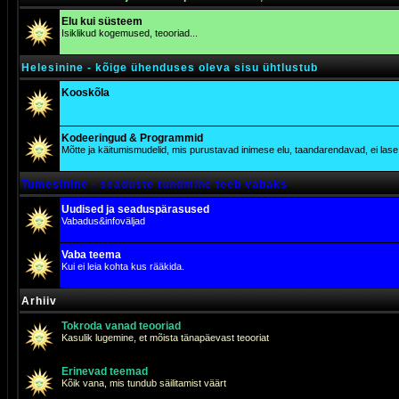
Elu kui süsteem
Isiklikud kogemused, teooriad...
Helesinine - kõige ühenduses oleva sisu ühtlustub
Kooskõla
Kodeeringud & Programmid
Mõtte ja käitumismudelid, mis purustavad inimese elu, taandarendavad, ei lase j
Tumesinine - seaduste tundmine teeb vabaks
Uudised ja seaduspärasused
Vabadus&infoväljad
Vaba teema
Kui ei leia kohta kus rääkida.
Arhiiv
Tokroda vanad teooriad
Kasulik lugemine, et mõista tänapäevast teooriat
Erinevad teemad
Kõik vana, mis tundub säilitamist väärt