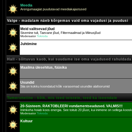
Meedia
Arengumaagiat puudutavad meediakajastused
Valge - madalam näeb kõrgemas vaid oma vajadusi ja puudusi
Meid valitsevad jõud
Sisemine tuli, Taevane jõud, Filtermaailmad ja Miinusjõud
Moderaator
Tokroda
Juhtimine
Hall - sõltuvus kaob, kui suudame ise oma vajadused rahuldada
Maailma ülesehitus, füüsika
Usundid
Siia on kokku koondatud kõik varasemad usundite alafoorumid
Tumeroheline - kõik, mis teed teistele, teed ka iseendale
20-Süsteem. RAKTOBLEERI vundamentseadused. VALMIS!!!
Inimkeha hoiab koos energia. See toitub 20 jõust, kui inimene on sellega koosk
Moderaator
Tokroda
Kultuur