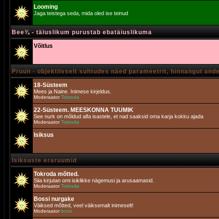
Looming
Jaga teistega seda, mida oled ise teinud
Bee¾ - täiuslikum purustab ebatäiuslikuma
Võitlus
Pruun - objektiivselt suhtudes näed parameetrit, hinnangut and
18-Süsteem
Mees ja Naine. Inimese kirjeldus.
Moderaator
Tokroda
22-Süsteem. MEESKONNA TUUMIK
See nurk on mõldud alfa isastele, et nad saaksid oma karja kokku ajada
Moderaator
Tokroda
Isiksus
Isiksuste eraruumid
Tokroda mõtted.
Siia kirjutan omi isiklikke nägemusi ja arusaamasid.
Moderaator
Tokroda
Bossi nurgake
Väiksed mõtted, veel väiksemalt inimeselt!
Moderaator
boss