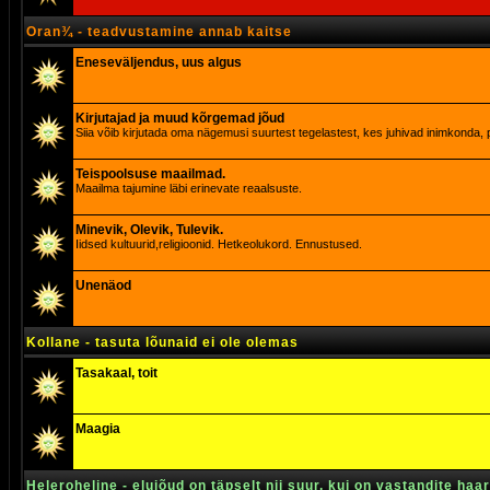
Oran¾ - teadvustamine annab kaitse
Eneseväljendus, uus algus
Kirjutajad ja muud kõrgemad jõud
Siia võib kirjutada oma nägemusi suurtest tegelastest, kes juhivad inimkonda, p
Teispoolsuse maailmad.
Maailma tajumine läbi erinevate reaalsuste.
Minevik, Olevik, Tulevik.
Iidsed kultuurid,religioonid. Hetkeolukord. Ennustused.
Unenäod
Kollane - tasuta lõunaid ei ole olemas
Tasakaal, toit
Maagia
Heleroheline - elujõud on täpselt nii suur, kui on vastandite haa