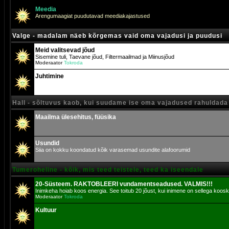
Meedia
Arengumaagiat puudutavad meediakajastused
Valge - madalam näeb kõrgemas vaid oma vajadusi ja puudusi
Meid valitsevad jõud
Sisemine tuli, Taevane jõud, Filtermaailmad ja Miinusjõud
Moderaator
Tokroda
Juhtimine
Hall - sõltuvus kaob, kui suudame ise oma vajadused rahuldada
Maailma ülesehitus, füüsika
Usundid
Siia on kokku koondatud kõik varasemad usundite alafoorumid
Tumeroheline - kõik, mis teed teistele, teed ka iseendale
20-Süsteem. RAKTOBLEERI vundamentseadused. VALMIS!!!
Inimkeha hoiab koos energia. See toitub 20 jõust, kui inimene on sellega koosk
Moderaator
Tokroda
Kultuur