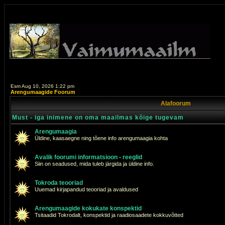
Esm Aug 10, 2026 1:22 pm
Arengumaagide Foorum
Alafoorum
Must - iga inimene on oma maailmas kõige tugevam
Arengumaagia
Üldine, kaasaegne ning tõene info arengumaagia kohta
Avalik foorumi informatsioon - reeglid
Siin on seadused, mida tuleb järgida ja üldine info.
Tokroda teooriad
Uuemad kirjapandud teooriad ja avaldused
Arengumaagide kokukate konspektid
Tsitaadid Tokrodalt, konspektid ja raadiosaadete kokkuvõtted