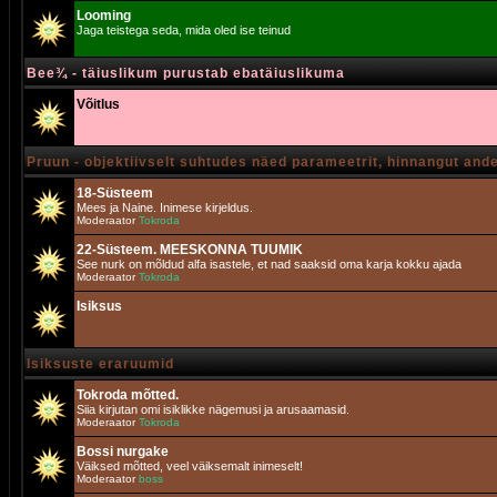
Looming
Jaga teistega seda, mida oled ise teinud
Bee¾ - täiuslikum purustab ebatäiuslikuma
Võitlus
Pruun - objektiivselt suhtudes näed parameetrit, hinnangut and
18-Süsteem
Mees ja Naine. Inimese kirjeldus.
Moderaator
Tokroda
22-Süsteem. MEESKONNA TUUMIK
See nurk on mõldud alfa isastele, et nad saaksid oma karja kokku ajada
Moderaator
Tokroda
Isiksus
Isiksuste eraruumid
Tokroda mõtted.
Siia kirjutan omi isiklikke nägemusi ja arusaamasid.
Moderaator
Tokroda
Bossi nurgake
Väiksed mõtted, veel väiksemalt inimeselt!
Moderaator
boss