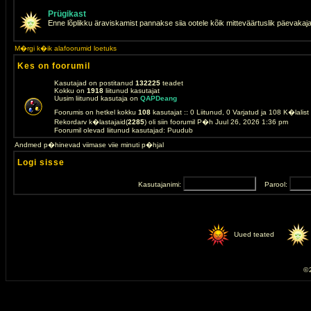
Prügikast
Enne lõplikku äraviskamist pannakse siia ootele kõik mitteväärtuslik päevakaj
M�rgi k�ik alafoorumid loetuks
Kes on foorumil
Kasutajad on postitanud
132225
teadet
Kokku on
1918
liitunud kasutajat
Uusim liitunud kasutaja on
QAPDeang
Foorumis on hetkel kokku
108
kasutajat :: 0 Liitunud, 0 Varjatud ja 108 K�lalis
Rekordarv k�lastajaid(
2285
) oli siin foorumil P�h Juul 26, 2026 1:36 pm
Foorumil olevad liitunud kasutajad: Puudub
Andmed p�hinevad viimase viie minuti p�hjal
Logi sisse
Kasutajanimi:
Parool:
Uued teated
© 