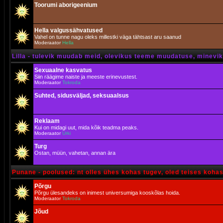
Toorumi aborigeenium
Hella valgussähvatused
Vahel on tunne nagu oleks millestki väga tähtsast aru saanud
Moderaator
Hella
Lilla - tulevik muudab meid, olevikus teeme muudatuse, minevik 
Sexuaalne kasvatus
Siin räägime naiste ja meeste erinevustest.
Moderaator
Tokroda
Suhted, sidusväljad, seksuaalsus
Reklaam
Kui on midagi uut, mida kõik teadma peaks.
Moderaator
Urki
Turg
Ostan, müün, vahetan, annan ära
Punane - poolused: nt olles ühes kohas tugev, oled teises koha
Põrgu
Põrgu ülesandeks on inimest universumiga kooskõlas hoida.
Moderaator
Tokroda
Jõud