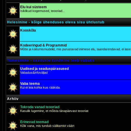
Elu kui süsteem
Isiklikud kogemused, teooriad...
Helesinine - kõige ühenduses oleva sisu ühtlustub
Kooskõla
Kodeeringud & Programmid
Mõtte ja käitumismudelid, mis purustavad inimese elu, taandarendavad, ei lase j
Tumesinine - seaduste tundmine teeb vabaks
Uudised ja seaduspärasused
Vabadus&infoväljad
Vaba teema
Kui ei leia kohta kus rääkida.
Arhiiv
Tokroda vanad teooriad
Kasulik lugemine, et mõista tänapäevast teooriat
Erinevad teemad
Kõik vana, mis tundub säilitamist väärt