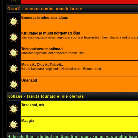
Oran¾ - teadvustamine annab kaitse
Eneseväljendus, uus algus
Kirjutajad ja muud kõrgemad jõud
Siia võib kirjutada oma nägemusi suurtest tegelastest, kes juhivad inimkonda, p
Teispoolsuse maailmad.
Maailma tajumine läbi erinevate reaalsuste.
Minevik, Olevik, Tulevik.
Iidsed kultuurid,religioonid. Hetkeolukord. Ennustused.
Unenäod
Kollane - tasuta lõunaid ei ole olemas
Tasakaal, toit
Maagia
Heleroheline - elujõud on täpselt nii suur, kui on vastandite haa