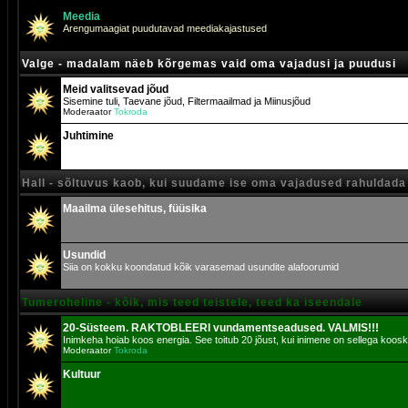
Meedia
Arengumaagiat puudutavad meediakajastused
Valge - madalam näeb kõrgemas vaid oma vajadusi ja puudusi
Meid valitsevad jõud
Sisemine tuli, Taevane jõud, Filtermaailmad ja Miinusjõud
Moderaator
Tokroda
Juhtimine
Hall - sõltuvus kaob, kui suudame ise oma vajadused rahuldada
Maailma ülesehitus, füüsika
Usundid
Siia on kokku koondatud kõik varasemad usundite alafoorumid
Tumeroheline - kõik, mis teed teistele, teed ka iseendale
20-Süsteem. RAKTOBLEERI vundamentseadused. VALMIS!!!
Inimkeha hoiab koos energia. See toitub 20 jõust, kui inimene on sellega koosk
Moderaator
Tokroda
Kultuur