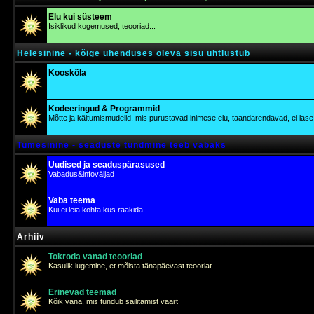
Elu kui süsteem
Isiklikud kogemused, teooriad...
Helesinine - kõige ühenduses oleva sisu ühtlustub
Kooskõla
Kodeeringud & Programmid
Mõtte ja käitumismudelid, mis purustavad inimese elu, taandarendavad, ei lase j
Tumesinine - seaduste tundmine teeb vabaks
Uudised ja seaduspärasused
Vabadus&infoväljad
Vaba teema
Kui ei leia kohta kus rääkida.
Arhiiv
Tokroda vanad teooriad
Kasulik lugemine, et mõista tänapäevast teooriat
Erinevad teemad
Kõik vana, mis tundub säilitamist väärt