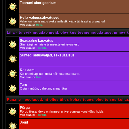
Toorumi aborigeenium
Hella valgussähvatused
Vahel on tunne nagu oleks millestki väga tähtsast aru saanud
Moderaator
Hella
Lilla - tulevik muudab meid, olevikus teeme muudatuse, minevik 
Sexuaalne kasvatus
Siin räägime naiste ja meeste erinevustest.
Moderaator
Tokroda
Suhted, sidusväljad, seksuaalsus
Reklaam
Kui on midagi uut, mida kõik teadma peaks.
Moderaator
Urki
Turg
Ostan, müün, vahetan, annan ära
Punane - poolused: nt olles ühes kohas tugev, oled teises koha
Põrgu
Põrgu ülesandeks on inimest universumiga kooskõlas hoida.
Moderaator
Tokroda
Jõud