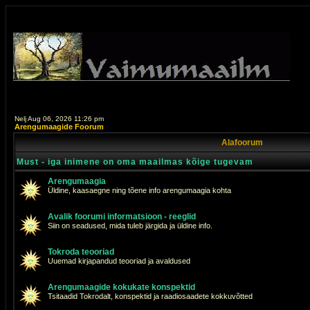
Nelj Aug 06, 2026 11:26 pm
Arengumaagide Foorum
Alafoorum
Must - iga inimene on oma maailmas kõige tugevam
Arengumaagia
Üldine, kaasaegne ning tõene info arengumaagia kohta
Avalik foorumi informatsioon - reeglid
Siin on seadused, mida tuleb järgida ja üldine info.
Tokroda teooriad
Uuemad kirjapandud teooriad ja avaldused
Arengumaagide kokukate konspektid
Tsitaadid Tokrodalt, konspektid ja raadiosaadete kokkuvõtted