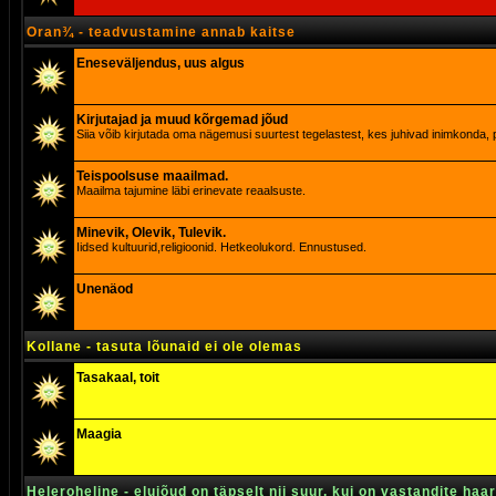
Oran¾ - teadvustamine annab kaitse
Eneseväljendus, uus algus
Kirjutajad ja muud kõrgemad jõud
Siia võib kirjutada oma nägemusi suurtest tegelastest, kes juhivad inimkonda, p
Teispoolsuse maailmad.
Maailma tajumine läbi erinevate reaalsuste.
Minevik, Olevik, Tulevik.
Iidsed kultuurid,religioonid. Hetkeolukord. Ennustused.
Unenäod
Kollane - tasuta lõunaid ei ole olemas
Tasakaal, toit
Maagia
Heleroheline - elujõud on täpselt nii suur, kui on vastandite haa