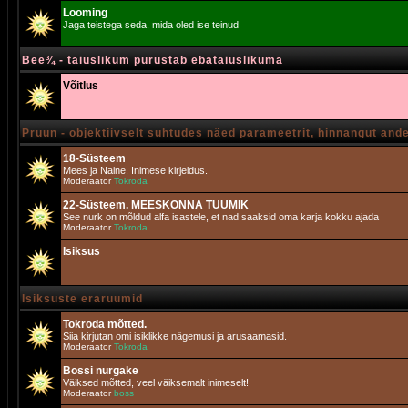
Looming
Jaga teistega seda, mida oled ise teinud
Bee¾ - täiuslikum purustab ebatäiuslikuma
Võitlus
Pruun - objektiivselt suhtudes näed parameetrit, hinnangut and
18-Süsteem
Mees ja Naine. Inimese kirjeldus.
Moderaator
Tokroda
22-Süsteem. MEESKONNA TUUMIK
See nurk on mõldud alfa isastele, et nad saaksid oma karja kokku ajada
Moderaator
Tokroda
Isiksus
Isiksuste eraruumid
Tokroda mõtted.
Siia kirjutan omi isiklikke nägemusi ja arusaamasid.
Moderaator
Tokroda
Bossi nurgake
Väiksed mõtted, veel väiksemalt inimeselt!
Moderaator
boss