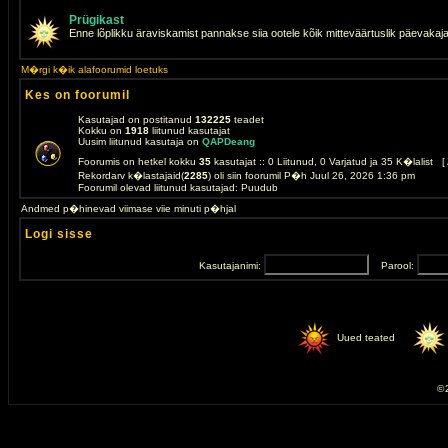
Prügikast
Enne lõplikku äraviskamist pannakse siia ootele kõik mitteväärtuslik päevakaj
M�rgi k�ik alafoorumid loetuks
Kes on foorumil
Kasutajad on postitanud
132225
teadet
Kokku on
1918
liitunud kasutajat
Uusim liitunud kasutaja on
QAPDeang
Foorumis on hetkel kokku
35
kasutajat :: 0 Liitunud, 0 Varjatud ja 35 K�lalist [
Rekordarv k�lastajaid(
2285
) oli siin foorumil P�h Juul 26, 2026 1:36 pm
Foorumil olevad liitunud kasutajad: Puudub
Andmed p�hinevad viimase viie minuti p�hjal
Logi sisse
Kasutajanimi:
Parool:
Uued teated
© 