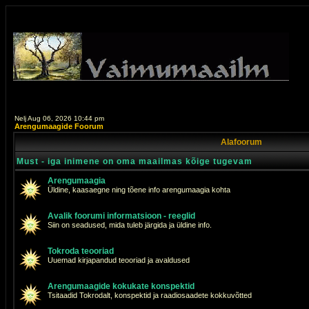
Nelj Aug 06, 2026 10:44 pm
Arengumaagide Foorum
Alafoorum
Must - iga inimene on oma maailmas kõige tugevam
Arengumaagia
Üldine, kaasaegne ning tõene info arengumaagia kohta
Avalik foorumi informatsioon - reeglid
Siin on seadused, mida tuleb järgida ja üldine info.
Tokroda teooriad
Uuemad kirjapandud teooriad ja avaldused
Arengumaagide kokukate konspektid
Tsitaadid Tokrodalt, konspektid ja raadiosaadete kokkuvõtted