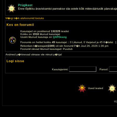
Prügikast
Enne lõplikku äraviskamist pannakse siia ootele kõik mitteväärtuslik päevakaj
M�rgi k�ik alafoorumid loetuks
Kes on foorumil
Kasutajad on postitanud
132225
teadet
Kokku on
1918
liitunud kasutajat
Uusim liitunud kasutaja on
QAPDeang
Foorumis on hetkel kokku
45
kasutajat :: 0 Liitunud, 0 Varjatud ja 45 K�lalist [
Rekordarv k�lastajaid(
2285
) oli siin foorumil P�h Juul 26, 2026 1:36 pm
Foorumil olevad liitunud kasutajad: Puudub
Andmed p�hinevad viimase viie minuti p�hjal
Logi sisse
Kasutajanimi:
Parool:
Uued teated
© 