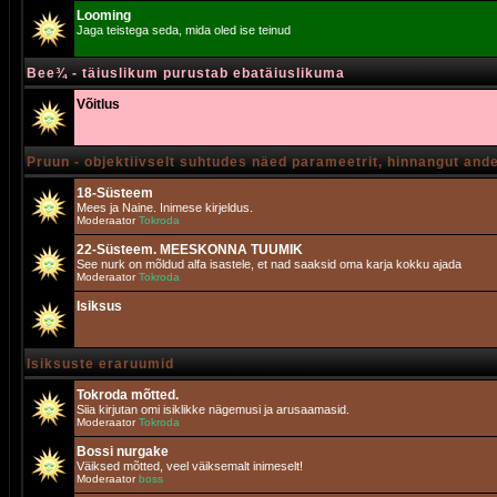
Looming
Jaga teistega seda, mida oled ise teinud
Bee¾ - täiuslikum purustab ebatäiuslikuma
Võitlus
Pruun - objektiivselt suhtudes näed parameetrit, hinnangut and
18-Süsteem
Mees ja Naine. Inimese kirjeldus.
Moderaator
Tokroda
22-Süsteem. MEESKONNA TUUMIK
See nurk on mõldud alfa isastele, et nad saaksid oma karja kokku ajada
Moderaator
Tokroda
Isiksus
Isiksuste eraruumid
Tokroda mõtted.
Siia kirjutan omi isiklikke nägemusi ja arusaamasid.
Moderaator
Tokroda
Bossi nurgake
Väiksed mõtted, veel väiksemalt inimeselt!
Moderaator
boss