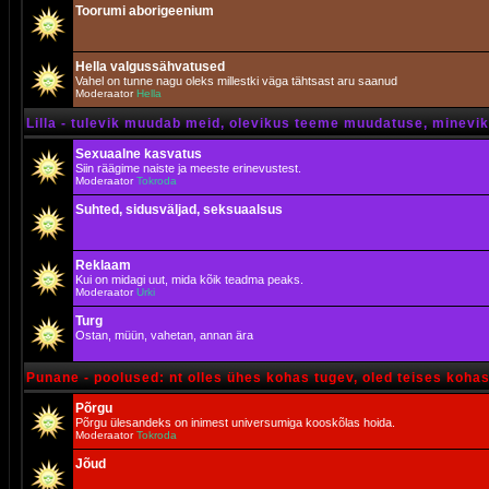
Toorumi aborigeenium
Hella valgussähvatused
Vahel on tunne nagu oleks millestki väga tähtsast aru saanud
Moderaator
Hella
Lilla - tulevik muudab meid, olevikus teeme muudatuse, minevik 
Sexuaalne kasvatus
Siin räägime naiste ja meeste erinevustest.
Moderaator
Tokroda
Suhted, sidusväljad, seksuaalsus
Reklaam
Kui on midagi uut, mida kõik teadma peaks.
Moderaator
Urki
Turg
Ostan, müün, vahetan, annan ära
Punane - poolused: nt olles ühes kohas tugev, oled teises koha
Põrgu
Põrgu ülesandeks on inimest universumiga kooskõlas hoida.
Moderaator
Tokroda
Jõud