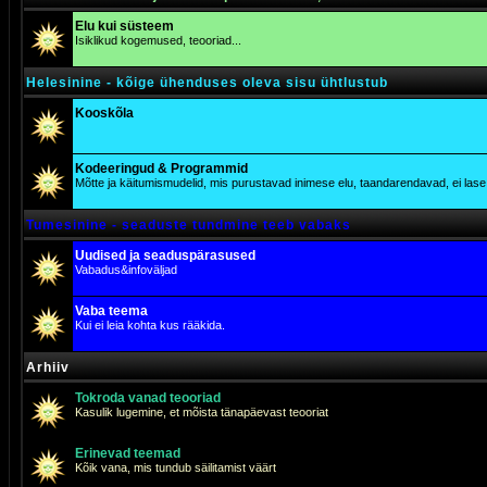
Elu kui süsteem
Isiklikud kogemused, teooriad...
Helesinine - kõige ühenduses oleva sisu ühtlustub
Kooskõla
Kodeeringud & Programmid
Mõtte ja käitumismudelid, mis purustavad inimese elu, taandarendavad, ei lase j
Tumesinine - seaduste tundmine teeb vabaks
Uudised ja seaduspärasused
Vabadus&infoväljad
Vaba teema
Kui ei leia kohta kus rääkida.
Arhiiv
Tokroda vanad teooriad
Kasulik lugemine, et mõista tänapäevast teooriat
Erinevad teemad
Kõik vana, mis tundub säilitamist väärt