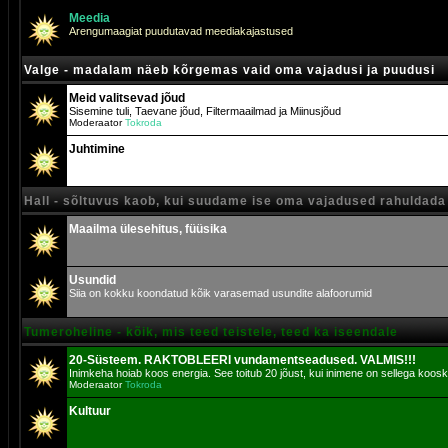
Meedia
Arengumaagiat puudutavad meediakajastused
Valge - madalam näeb kõrgemas vaid oma vajadusi ja puudusi
Meid valitsevad jõud
Sisemine tuli, Taevane jõud, Filtermaailmad ja Miinusjõud
Moderaator
Tokroda
Juhtimine
Hall - sõltuvus kaob, kui suudame ise oma vajadused rahuldada
Maailma ülesehitus, füüsika
Usundid
Siia on kokku koondatud kõik varasemad usundite alafoorumid
Tumeroheline - kõik, mis teed teistele, teed ka iseendale
20-Süsteem. RAKTOBLEERI vundamentseadused. VALMIS!!!
Inimkeha hoiab koos energia. See toitub 20 jõust, kui inimene on sellega koosk
Moderaator
Tokroda
Kultuur