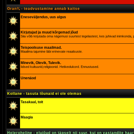
Oran¾ - teadvustamine annab kaitse
Eneseväljendus, uus algus
Kirjutajad ja muud kõrgemad jõud
Siia võib kirjutada oma nägemusi suurtest tegelastest, kes juhivad inimkonda, p
Teispoolsuse maailmad.
Maailma tajumine läbi erinevate reaalsuste.
Minevik, Olevik, Tulevik.
Iidsed kultuurid,religioonid. Hetkeolukord. Ennustused.
Unenäod
Kollane - tasuta lõunaid ei ole olemas
Tasakaal, toit
Maagia
Heleroheline - elujõud on täpselt nii suur, kui on vastandite haa