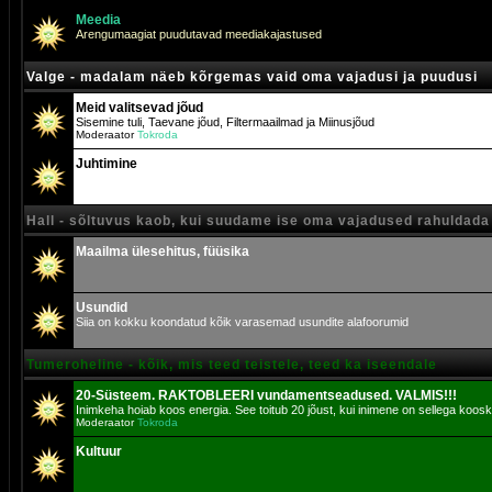
Meedia
Arengumaagiat puudutavad meediakajastused
Valge - madalam näeb kõrgemas vaid oma vajadusi ja puudusi
Meid valitsevad jõud
Sisemine tuli, Taevane jõud, Filtermaailmad ja Miinusjõud
Moderaator
Tokroda
Juhtimine
Hall - sõltuvus kaob, kui suudame ise oma vajadused rahuldada
Maailma ülesehitus, füüsika
Usundid
Siia on kokku koondatud kõik varasemad usundite alafoorumid
Tumeroheline - kõik, mis teed teistele, teed ka iseendale
20-Süsteem. RAKTOBLEERI vundamentseadused. VALMIS!!!
Inimkeha hoiab koos energia. See toitub 20 jõust, kui inimene on sellega koosk
Moderaator
Tokroda
Kultuur