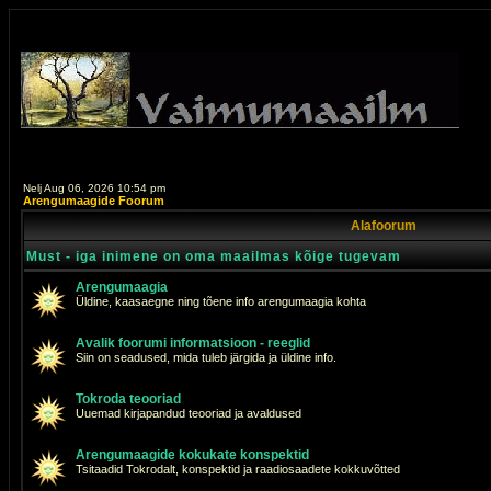
Nelj Aug 06, 2026 10:54 pm
Arengumaagide Foorum
Alafoorum
Must - iga inimene on oma maailmas kõige tugevam
Arengumaagia
Üldine, kaasaegne ning tõene info arengumaagia kohta
Avalik foorumi informatsioon - reeglid
Siin on seadused, mida tuleb järgida ja üldine info.
Tokroda teooriad
Uuemad kirjapandud teooriad ja avaldused
Arengumaagide kokukate konspektid
Tsitaadid Tokrodalt, konspektid ja raadiosaadete kokkuvõtted