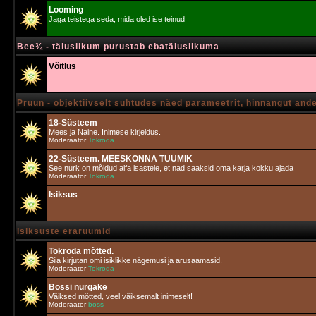
Looming
Jaga teistega seda, mida oled ise teinud
Bee¾ - täiuslikum purustab ebatäiuslikuma
Võitlus
Pruun - objektiivselt suhtudes näed parameetrit, hinnangut and
18-Süsteem
Mees ja Naine. Inimese kirjeldus.
Moderaator
Tokroda
22-Süsteem. MEESKONNA TUUMIK
See nurk on mõldud alfa isastele, et nad saaksid oma karja kokku ajada
Moderaator
Tokroda
Isiksus
Isiksuste eraruumid
Tokroda mõtted.
Siia kirjutan omi isiklikke nägemusi ja arusaamasid.
Moderaator
Tokroda
Bossi nurgake
Väiksed mõtted, veel väiksemalt inimeselt!
Moderaator
boss