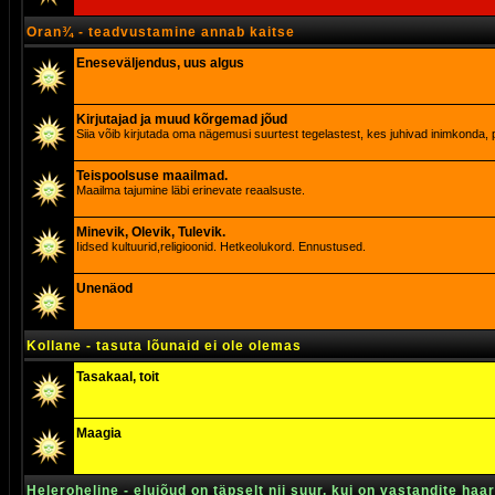
Oran¾ - teadvustamine annab kaitse
Eneseväljendus, uus algus
Kirjutajad ja muud kõrgemad jõud
Siia võib kirjutada oma nägemusi suurtest tegelastest, kes juhivad inimkonda, p
Teispoolsuse maailmad.
Maailma tajumine läbi erinevate reaalsuste.
Minevik, Olevik, Tulevik.
Iidsed kultuurid,religioonid. Hetkeolukord. Ennustused.
Unenäod
Kollane - tasuta lõunaid ei ole olemas
Tasakaal, toit
Maagia
Heleroheline - elujõud on täpselt nii suur, kui on vastandite haa