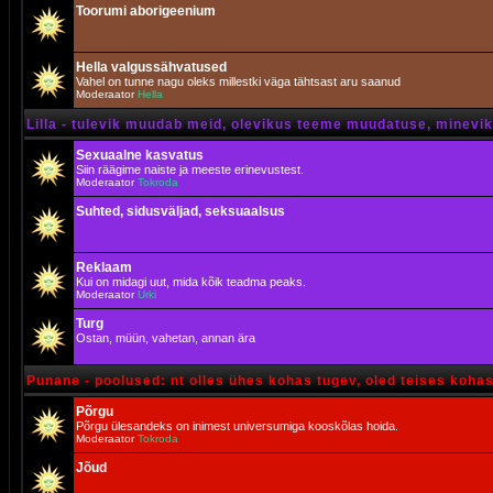
Toorumi aborigeenium
Hella valgussähvatused
Vahel on tunne nagu oleks millestki väga tähtsast aru saanud
Moderaator
Hella
Lilla - tulevik muudab meid, olevikus teeme muudatuse, minevik 
Sexuaalne kasvatus
Siin räägime naiste ja meeste erinevustest.
Moderaator
Tokroda
Suhted, sidusväljad, seksuaalsus
Reklaam
Kui on midagi uut, mida kõik teadma peaks.
Moderaator
Urki
Turg
Ostan, müün, vahetan, annan ära
Punane - poolused: nt olles ühes kohas tugev, oled teises koha
Põrgu
Põrgu ülesandeks on inimest universumiga kooskõlas hoida.
Moderaator
Tokroda
Jõud