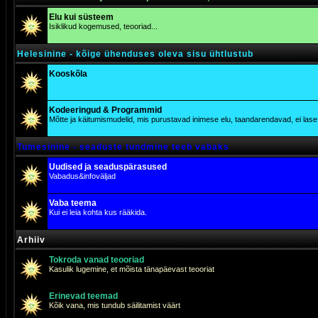
Elu kui süsteem
Isiklikud kogemused, teooriad...
Helesinine - kõige ühenduses oleva sisu ühtlustub
Kooskõla
Kodeeringud & Programmid
Mõtte ja käitumismudelid, mis purustavad inimese elu, taandarendavad, ei lase j
Tumesinine - seaduste tundmine teeb vabaks
Uudised ja seaduspärasused
Vabadus&infoväljad
Vaba teema
Kui ei leia kohta kus rääkida.
Arhiiv
Tokroda vanad teooriad
Kasulik lugemine, et mõista tänapäevast teooriat
Erinevad teemad
Kõik vana, mis tundub säilitamist väärt