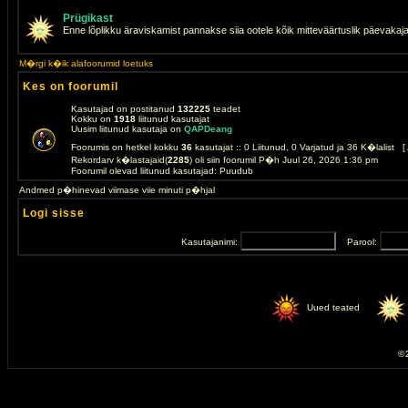
Prügikast
Enne lõplikku äraviskamist pannakse siia ootele kõik mitteväärtuslik päevakaj
M�rgi k�ik alafoorumid loetuks
Kes on foorumil
Kasutajad on postitanud
132225
teadet
Kokku on
1918
liitunud kasutajat
Uusim liitunud kasutaja on
QAPDeang
Foorumis on hetkel kokku
36
kasutajat :: 0 Liitunud, 0 Varjatud ja 36 K�lalist [
Rekordarv k�lastajaid(
2285
) oli siin foorumil P�h Juul 26, 2026 1:36 pm
Foorumil olevad liitunud kasutajad: Puudub
Andmed p�hinevad viimase viie minuti p�hjal
Logi sisse
Kasutajanimi:
Parool:
Uued teated
© 