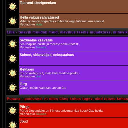
Toorumi aborigeenium
Hella valgussähvatused
Vahel on tunne nagu oleks millestki väga tähtsast aru saanud
Moderaator
Hella
Lilla - tulevik muudab meid, olevikus teeme muudatuse, minevik 
Sexuaalne kasvatus
Siin räägime naiste ja meeste erinevustest.
Moderaator
Tokroda
Suhted, sidusväljad, seksuaalsus
Reklaam
Kui on midagi uut, mida kõik teadma peaks.
Moderaator
Urki
Turg
Ostan, müün, vahetan, annan ära
Punane - poolused: nt olles ühes kohas tugev, oled teises koha
Põrgu
Põrgu ülesandeks on inimest universumiga kooskõlas hoida.
Moderaator
Tokroda
Jõud