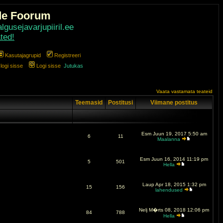
de Foorum
gusejavarjupiiril.ee
ted!
Kasutajagrupid
Registreeri
ogi sisse
Logi sisse
Jutukas
Vaata vastamata teateid
Teemasid
Postitusi
Viimane postitus
Esm Juun 19, 2017 5:50 am
6
11
Maalanna
Esm Juun 16, 2014 11:19 pm
5
501
Hella
Laup Apr 18, 2015 1:32 pm
15
156
lahendused
Nelj M�rts 08, 2018 12:06 pm
84
788
Hella