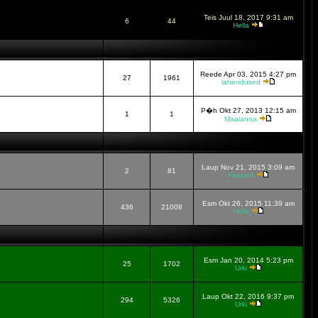
Teis Juul 18, 2017 9:31 am
6
44
Hella
Reede Apr 03, 2015 4:27 pm
27
1961
lahendused
P�h Okt 27, 2013 12:15 am
1
1
Maalanna
Laup Nov 21, 2015 3:09 am
2
81
Faxaros
Esm Okt 26, 2015 11:39 am
436
21008
Hella
Esm Jan 20, 2014 5:23 pm
25
1702
Urki
Laup Okt 22, 2016 9:37 pm
294
5326
Urki