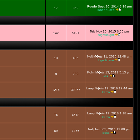
Reede Sept 26, 2014 9:39 pm
17
352
lahendused
Teis Nov 10, 2015 6:55 pm
142
5191
Nightknight
Nelj M�rts 31, 2016 12:48 am
13
485
Tige tihane
Kolm M�rts 13, 2013 5:13 pm
8
293
akk
Laup M�rts 19, 2016 12:44 am
1216
30857
kama
Laup M�rts 19, 2016 1:18 am
76
4518
kama
Nelj Juun 05, 2014 12:00 pm
69
1855
boss