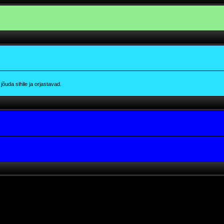
õuda sihile ja orjastavad.