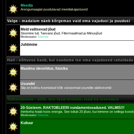
Meedia
Arengumaagiat puudutavad meediakajastused
Valge - madalam näeb kõrgemas vaid oma vajadusi ja puudusi
Meid valitsevad jõud
Sisemine tuli, Taevane jõud, Filtermaailmad ja Miinusjõud
Moderaator
Tokroda
Juhtimine
Hall - sõltuvus kaob, kui suudame ise oma vajadused rahuldada
Maailma ülesehitus, füüsika
Usundid
Siia on kokku koondatud kõik varasemad usundite alafoorumid
Tumeroheline - kõik, mis teed teistele, teed ka iseendale
20-Süsteem. RAKTOBLEERI vundamentseadused. VALMIS!!!
Inimkeha hoiab koos energia. See toitub 20 jõust, kui inimene on sellega koosk
Moderaator
Tokroda
Kultuur