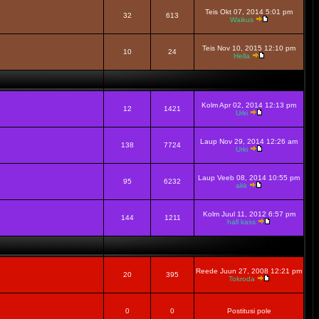
Teis Okt 07, 2014 5:01 pm
32
613
Waikus
Teis Nov 10, 2015 12:10 pm
10
24
Hella
Kolm Apr 02, 2014 12:13 pm
12
1421
Urki
Laup Nov 29, 2014 12:26 am
138
7724
Urki
Laup Veeb 08, 2014 10:55 pm
95
6232
akk
Kolm Juul 11, 2012 6:57 pm
144
1211
hall kass
Reede Juun 27, 2008 12:21 pm
20
395
Tokroda
0
0
Postitusi pole