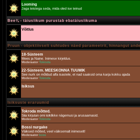
Looming
Jaga teistega seda, mida oled ise teinud
Bee¾ - täiuslikum purustab ebatäiuslikuma
Võitlus
Pruun - objektiivselt suhtudes näed parameetrit, hinnangut and
18-Süsteem
Mees ja Naine. Inimese kirjeldus.
Moderaator
Tokroda
22-Süsteem. MEESKONNA TUUMIK
See nurk on mõldud alfa isastele, et nad saaksid oma karja kokku ajada
Moderaator
Tokroda
Isiksus
Isiksuste eraruumid
Tokroda mõtted.
Siia kirjutan omi isiklikke nägemusi ja arusaamasid.
Moderaator
Tokroda
Bossi nurgake
Väiksed mõtted, veel väiksemalt inimeselt!
Moderaator
boss