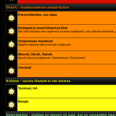
Oran¾ - teadvustamine annab kaitse
Eneseväljendus, uus algus
Kirjutajad ja muud kõrgemad jõud
Siia võib kirjutada oma nägemusi suurtest tegelastest, kes juhivad inimkonda, p
Teispoolsuse maailmad.
Maailma tajumine läbi erinevate reaalsuste.
Minevik, Olevik, Tulevik.
Iidsed kultuurid,religioonid. Hetkeolukord. Ennustused.
Unenäod
Kollane - tasuta lõunaid ei ole olemas
Tasakaal, toit
Maagia
Heleroheline - elujõud on täpselt nii suur, kui on vastandite haa