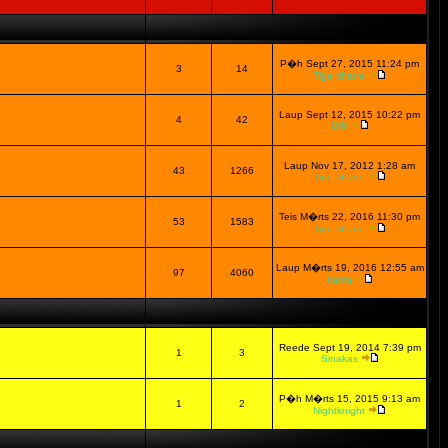
P�h Sept 27, 2015 11:24 pm
3
14
Tige tihane
Laup Sept 12, 2015 10:22 pm
4
42
Urki
Laup Nov 17, 2012 1:28 am
43
1266
Tige tihane
Teis M�rts 22, 2016 11:30 pm
53
1583
Tige tihane
Laup M�rts 19, 2016 12:55 am
97
4060
kama
Reede Sept 19, 2014 7:39 pm
1
3
Sinakas
P�h M�rts 15, 2015 9:13 am
1
2
Nightknight