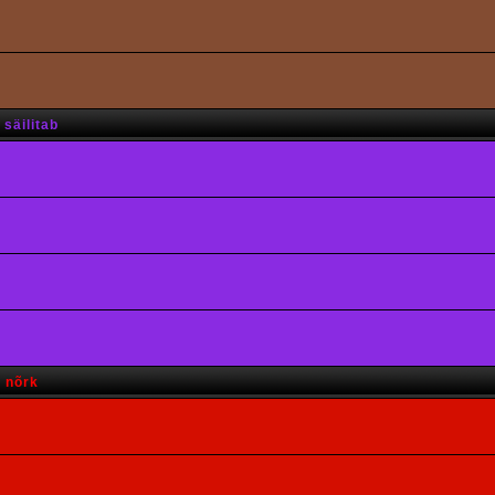
säilitab
s nõrk