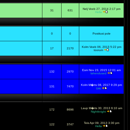
Nelj Veeb 27, 2014 2:17 pm
31
631
Hella
0
0
Postitusi pole
Kolm Veeb 06, 2013 5:22 pm
17
2170
toorum
Esm Nov 23, 2015 12:01 am
132
2970
lahendused
Kolm M�rts 08, 2017 9:29 pm
131
7470
Urki
Laup M�rts 30, 2013 6:10 am
172
8696
Nightknight
Teis Apr 09, 2013 3:30 pm
122
3747
Hella