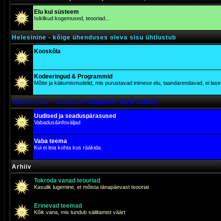
Elu kui süsteem
Isiklikud kogemused, teooriad...
Helesinine - kõige ühenduses oleva sisu ühtlustub
Kooskõla
Kodeeringud & Programmid
Mõtte ja käitumismudelid, mis purustavad inimese elu, taandarendavad, ei lase j
Tumesinine - seaduste tundmine teeb vabaks
Uudised ja seaduspärasused
Vabadus&infoväljad
Vaba teema
Kui ei leia kohta kus rääkida.
Arhiiv
Tokroda vanad teooriad
Kasulik lugemine, et mõista tänapäevast teooriat
Erinevad teemad
Kõik vana, mis tundub säilitamist väärt