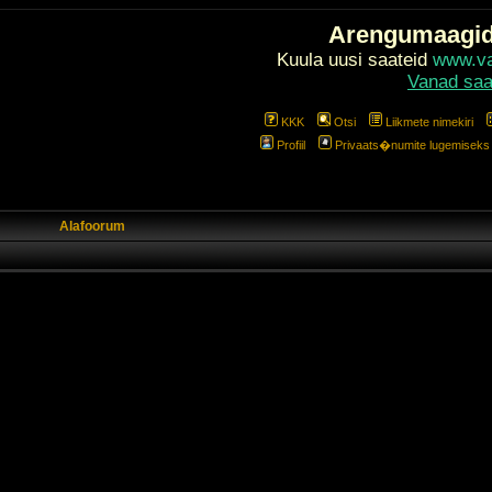
Arengumaagi
Kuula uusi saateid
www.val
Vanad saa
KKK
Otsi
Liikmete nimekiri
Profiil
Privaats�numite lugemiseks l
Alafoorum