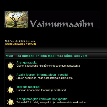
Nelj Aug 06, 2026 1:27 pm
Arengumaagide Foorum
Must - iga inimene on oma maailmas kõige tugevam
Arengumaagia
Üldine, kaasaegne ning tõene info arengumaagia kohta
Avalik foorumi informatsioon - reeglid
Siin on seadused, mida tuleb järgida ja üldine info.
Tokroda teooriad
Uuemad kirjapandud teooriad ja avaldused
Arengumaagide kokukate konspektid
Tsitaadid Tokrodalt, konspektid ja raadiosaadete kokkuvõtted