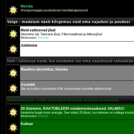
Meedia
Arengumaagiat puudutavad meediakajastused
Valge - madalam näeb kõrgemas vaid oma vajadusi ja puudusi
Meid valitsevad jõud
Sisemine tuli, Taevane jõud, Filtermaailmad ja Miinusjõud
Moderaator
Tokroda
Juhtimine
Hall - sõltuvus kaob, kui suudame ise oma vajadused rahuldada
Maailma ülesehitus, füüsika
Usundid
Siia on kokku koondatud kõik varasemad usundite alafoorumid
Tumeroheline - kõik, mis teed teistele, teed ka iseendale
20-Süsteem. RAKTOBLEERI vundamentseadused. VALMIS!!!
Inimkeha hoiab koos energia. See toitub 20 jõust, kui inimene on sellega koosk
Moderaator
Tokroda
Kultuur