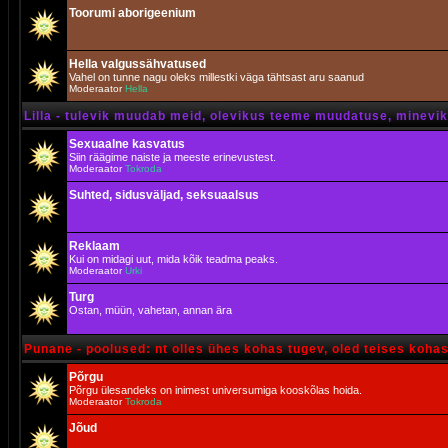
Toorumi aborigeenium
Hella valgussähvatused
Vahel on tunne nagu oleks millestki väga tähtsast aru saanud
Moderaator
Hella
Lilla - tulevik muudab meid, olevikus teeme muudatuse, minevik 
Sexuaalne kasvatus
Siin räägime naiste ja meeste erinevustest.
Moderaator
Tokroda
Suhted, sidusväljad, seksuaalsus
Reklaam
Kui on midagi uut, mida kõik teadma peaks.
Moderaator
Urki
Turg
Ostan, müün, vahetan, annan ära
Punane - poolused: nt olles ühes kohas tugev, oled teises koha
Põrgu
Põrgu ülesandeks on inimest universumiga kooskõlas hoida.
Moderaator
Tokroda
Jõud