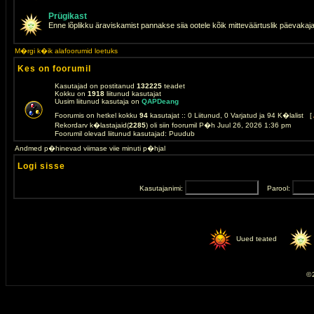
Prügikast
Enne lõplikku äraviskamist pannakse siia ootele kõik mitteväärtuslik päevakaj
M�rgi k�ik alafoorumid loetuks
Kes on foorumil
Kasutajad on postitanud
132225
teadet
Kokku on
1918
liitunud kasutajat
Uusim liitunud kasutaja on
QAPDeang
Foorumis on hetkel kokku
94
kasutajat :: 0 Liitunud, 0 Varjatud ja 94 K�lalist [
Rekordarv k�lastajaid(
2285
) oli siin foorumil P�h Juul 26, 2026 1:36 pm
Foorumil olevad liitunud kasutajad: Puudub
Andmed p�hinevad viimase viie minuti p�hjal
Logi sisse
Kasutajanimi:
Parool:
Uued teated
© 