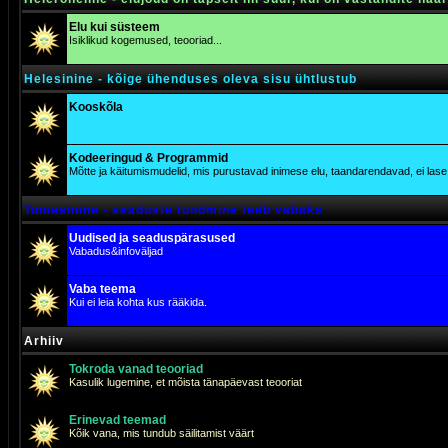
Elu kui süsteem
Isiklikud kogemused, teooriad...
Helesinine - kõige ühenduses oleva sisu ühtlustub
Kooskõla
Kodeeringud & Programmid
Mõtte ja käitumismudelid, mis purustavad inimese elu, taandarendavad, ei lase j
Tumesinine - seaduste tundmine teeb vabaks
Uudised ja seaduspärasused
Vabadus&infoväljad
Vaba teema
Kui ei leia kohta kus rääkida.
Arhiiv
Tokroda vanad teooriad
Kasulik lugemine, et mõista tänapäevast teooriat
Erinevad teemad
Kõik vana, mis tundub säilitamist väärt