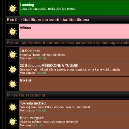
Looming
Jaga teistega seda, mida oled ise teinud
Bee¾ - täiuslikum purustab ebatäiuslikuma
Võitlus
Pruun - objektiivselt suhtudes näed parameetrit, hinnangut and
18-Süsteem
Mees ja Naine. Inimese kirjeldus.
Moderaator
Tokroda
22-Süsteem. MEESKONNA TUUMIK
See nurk on mõldud alfa isastele, et nad saaksid oma karja kokku ajada
Moderaator
Tokroda
Isiksus
Isiksuste eraruumid
Tokroda mõtted.
Siia kirjutan omi isiklikke nägemusi ja arusaamasid.
Moderaator
Tokroda
Bossi nurgake
Väiksed mõtted, veel väiksemalt inimeselt!
Moderaator
boss