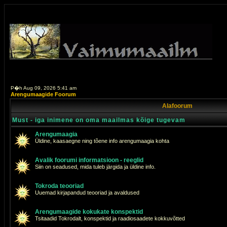
P�h Aug 09, 2026 5:41 am
Arengumaagide Foorum
Alafoorum
Must - iga inimene on oma maailmas kõige tugevam
Arengumaagia
Üldine, kaasaegne ning tõene info arengumaagia kohta
Avalik foorumi informatsioon - reeglid
Siin on seadused, mida tuleb järgida ja üldine info.
Tokroda teooriad
Uuemad kirjapandud teooriad ja avaldused
Arengumaagide kokukate konspektid
Tsitaadid Tokrodalt, konspektid ja raadiosaadete kokkuvõtted