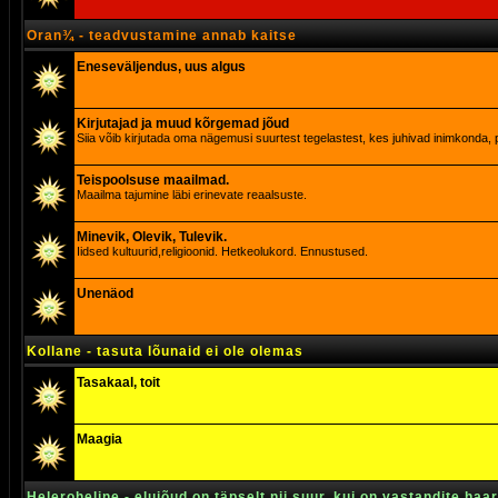
Oran¾ - teadvustamine annab kaitse
Eneseväljendus, uus algus
Kirjutajad ja muud kõrgemad jõud
Siia võib kirjutada oma nägemusi suurtest tegelastest, kes juhivad inimkonda, p
Teispoolsuse maailmad.
Maailma tajumine läbi erinevate reaalsuste.
Minevik, Olevik, Tulevik.
Iidsed kultuurid,religioonid. Hetkeolukord. Ennustused.
Unenäod
Kollane - tasuta lõunaid ei ole olemas
Tasakaal, toit
Maagia
Heleroheline - elujõud on täpselt nii suur, kui on vastandite haa