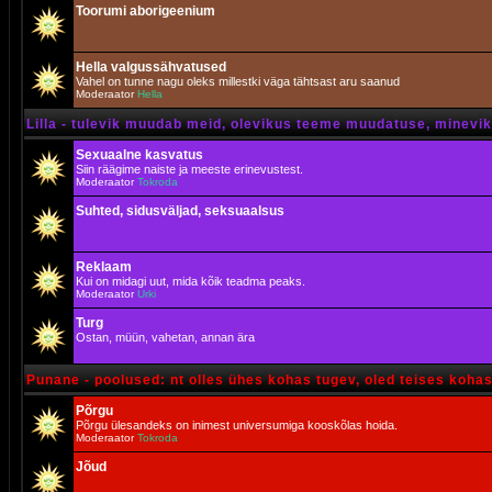
Toorumi aborigeenium
Hella valgussähvatused
Vahel on tunne nagu oleks millestki väga tähtsast aru saanud
Moderaator
Hella
Lilla - tulevik muudab meid, olevikus teeme muudatuse, minevik 
Sexuaalne kasvatus
Siin räägime naiste ja meeste erinevustest.
Moderaator
Tokroda
Suhted, sidusväljad, seksuaalsus
Reklaam
Kui on midagi uut, mida kõik teadma peaks.
Moderaator
Urki
Turg
Ostan, müün, vahetan, annan ära
Punane - poolused: nt olles ühes kohas tugev, oled teises koha
Põrgu
Põrgu ülesandeks on inimest universumiga kooskõlas hoida.
Moderaator
Tokroda
Jõud