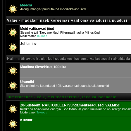
Meedia
Arengumaagiat puudutavad meediakajastused
Valge - madalam näeb kõrgemas vaid oma vajadusi ja puudusi
Meid valitsevad jõud
Sisemine tuli, Taevane jõud, Filtermaailmad ja Miinusjõud
Moderaator
Tokroda
Juhtimine
Hall - sõltuvus kaob, kui suudame ise oma vajadused rahuldada
Maailma ülesehitus, füüsika
Usundid
Siia on kokku koondatud kõik varasemad usundite alafoorumid
Tumeroheline - kõik, mis teed teistele, teed ka iseendale
20-Süsteem. RAKTOBLEERI vundamentseadused. VALMIS!!!
Inimkeha hoiab koos energia. See toitub 20 jõust, kui inimene on sellega koosk
Moderaator
Tokroda
Kultuur