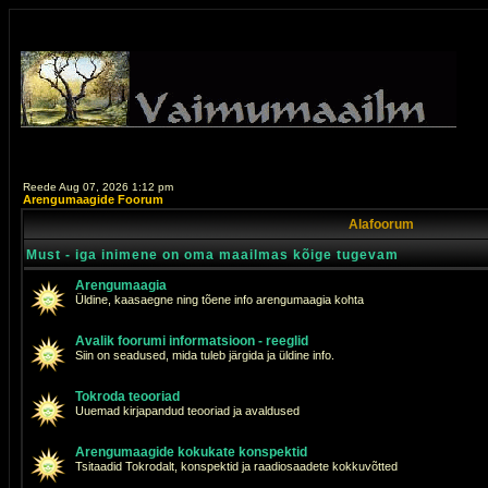
Reede Aug 07, 2026 1:12 pm
Arengumaagide Foorum
Alafoorum
Must - iga inimene on oma maailmas kõige tugevam
Arengumaagia
Üldine, kaasaegne ning tõene info arengumaagia kohta
Avalik foorumi informatsioon - reeglid
Siin on seadused, mida tuleb järgida ja üldine info.
Tokroda teooriad
Uuemad kirjapandud teooriad ja avaldused
Arengumaagide kokukate konspektid
Tsitaadid Tokrodalt, konspektid ja raadiosaadete kokkuvõtted