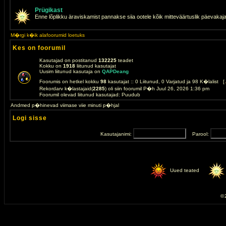
Prügikast
Enne lõplikku äraviskamist pannakse siia ootele kõik mitteväärtuslik päevakaj
M�rgi k�ik alafoorumid loetuks
Kes on foorumil
Kasutajad on postitanud
132225
teadet
Kokku on
1918
liitunud kasutajat
Uusim liitunud kasutaja on
QAPDeang
Foorumis on hetkel kokku
98
kasutajat :: 0 Liitunud, 0 Varjatud ja 98 K�lalist [
Rekordarv k�lastajaid(
2285
) oli siin foorumil P�h Juul 26, 2026 1:36 pm
Foorumil olevad liitunud kasutajad: Puudub
Andmed p�hinevad viimase viie minuti p�hjal
Logi sisse
Kasutajanimi:
Parool:
Uued teated
© 