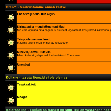
Oran¾ - teadvustamine annab kaitse
Eneseväljendus, uus algus
Kirjutajad ja muud kõrgemad jõud
Siia võib kirjutada oma nägemusi suurtest tegelastest, kes juhivad inimkonda, p
Teispoolsuse maailmad.
Maailma tajumine läbi erinevate reaalsuste.
Minevik, Olevik, Tulevik.
Iidsed kultuurid,religioonid. Hetkeolukord. Ennustused.
Unenäod
Kollane - tasuta lõunaid ei ole olemas
Tasakaal, toit
Maagia
Heleroheline - elujõud on täpselt nii suur, kui on vastandite haa