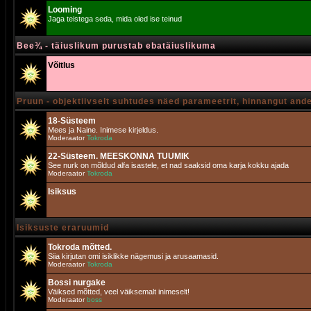
Looming
Jaga teistega seda, mida oled ise teinud
Bee¾ - täiuslikum purustab ebatäiuslikuma
Võitlus
Pruun - objektiivselt suhtudes näed parameetrit, hinnangut and
18-Süsteem
Mees ja Naine. Inimese kirjeldus.
Moderaator
Tokroda
22-Süsteem. MEESKONNA TUUMIK
See nurk on mõldud alfa isastele, et nad saaksid oma karja kokku ajada
Moderaator
Tokroda
Isiksus
Isiksuste eraruumid
Tokroda mõtted.
Siia kirjutan omi isiklikke nägemusi ja arusaamasid.
Moderaator
Tokroda
Bossi nurgake
Väiksed mõtted, veel väiksemalt inimeselt!
Moderaator
boss