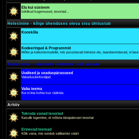
Elu kui süsteem
Isiklikud kogemused, teooriad...
Helesinine - kõige ühenduses oleva sisu ühtlustub
Kooskõla
Kodeeringud & Programmid
Mõtte ja käitumismudelid, mis purustavad inimese elu, taandarendavad, ei lase j
Tumesinine - seaduste tundmine teeb vabaks
Uudised ja seaduspärasused
Vabadus&infoväljad
Vaba teema
Kui ei leia kohta kus rääkida.
Arhiiv
Tokroda vanad teooriad
Kasulik lugemine, et mõista tänapäevast teooriat
Erinevad teemad
Kõik vana, mis tundub säilitamist väärt