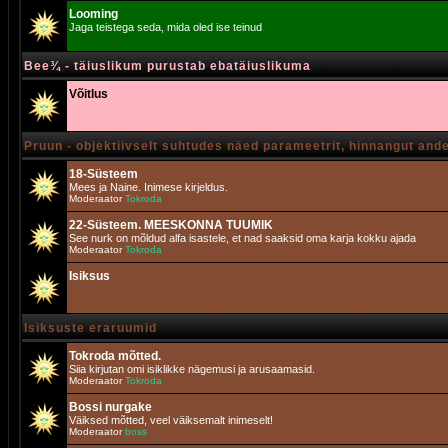
Looming
Jaga teistega seda, mida oled ise teinud
Bee¾ - täiuslikum purustab ebatäiuslikuma
Võitlus
Pruun - objektiivselt suhtudes näed parameetrit, hinnangut and
18-Süsteem
Mees ja Naine. Inimese kirjeldus.
Moderaator
Tokroda
22-Süsteem. MEESKONNA TUUMIK
See nurk on mõldud alfa isastele, et nad saaksid oma karja kokku ajada
Moderaator
Tokroda
Isiksus
Isiksuste eraruumid
Tokroda mõtted.
Siia kirjutan omi isiklikke nägemusi ja arusaamasid.
Moderaator
Tokroda
Bossi nurgake
Väiksed mõtted, veel väiksemalt inimeselt!
Moderaator
boss