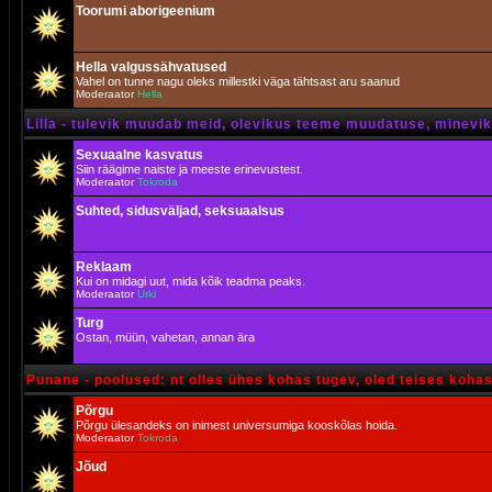
Toorumi aborigeenium
Hella valgussähvatused
Vahel on tunne nagu oleks millestki väga tähtsast aru saanud
Moderaator
Hella
Lilla - tulevik muudab meid, olevikus teeme muudatuse, minevik 
Sexuaalne kasvatus
Siin räägime naiste ja meeste erinevustest.
Moderaator
Tokroda
Suhted, sidusväljad, seksuaalsus
Reklaam
Kui on midagi uut, mida kõik teadma peaks.
Moderaator
Urki
Turg
Ostan, müün, vahetan, annan ära
Punane - poolused: nt olles ühes kohas tugev, oled teises koha
Põrgu
Põrgu ülesandeks on inimest universumiga kooskõlas hoida.
Moderaator
Tokroda
Jõud