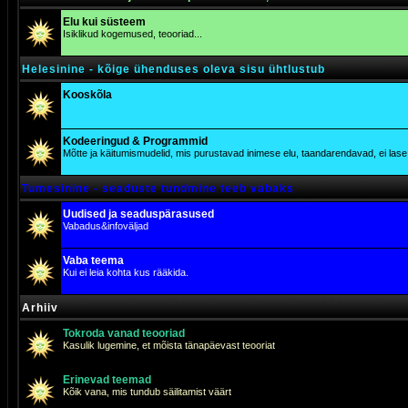
Elu kui süsteem
Isiklikud kogemused, teooriad...
Helesinine - kõige ühenduses oleva sisu ühtlustub
Kooskõla
Kodeeringud & Programmid
Mõtte ja käitumismudelid, mis purustavad inimese elu, taandarendavad, ei lase j
Tumesinine - seaduste tundmine teeb vabaks
Uudised ja seaduspärasused
Vabadus&infoväljad
Vaba teema
Kui ei leia kohta kus rääkida.
Arhiiv
Tokroda vanad teooriad
Kasulik lugemine, et mõista tänapäevast teooriat
Erinevad teemad
Kõik vana, mis tundub säilitamist väärt