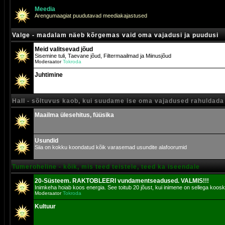
Meedia
Arengumaagiat puudutavad meediakajastused
Valge - madalam näeb kõrgemas vaid oma vajadusi ja puudusi
Meid valitsevad jõud
Sisemine tuli, Taevane jõud, Filtermaailmad ja Miinusjõud
Moderaator
Tokroda
Juhtimine
Hall - sõltuvus kaob, kui suudame ise oma vajadused rahuldada
Maailma ülesehitus, füüsika
Usundid
Siia on kokku koondatud kõik varasemad usundite alafoorumid
Tumeroheline - kõik, mis teed teistele, teed ka iseendale
20-Süsteem. RAKTOBLEERI vundamentseadused. VALMIS!!!
Inimkeha hoiab koos energia. See toitub 20 jõust, kui inimene on sellega koosk
Moderaator
Tokroda
Kultuur