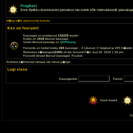
Prügikast
Enne lõplikku äraviskamist pannakse siia ootele kõik mitteväärtuslik päevakaj
M�rgi k�ik alafoorumid loetuks
Kes on foorumil
Kasutajad on postitanud
132225
teadet
Kokku on
1918
liitunud kasutajat
Uusim liitunud kasutaja on
QAPDeang
Foorumis on hetkel kokku
265
kasutajat :: 0 Liitunud, 0 Varjatud ja 265 K�lalis
Rekordarv k�lastajaid(
2285
) oli siin foorumil P�h Juul 26, 2026 1:36 pm
Foorumil olevad liitunud kasutajad: Puudub
Andmed p�hinevad viimase viie minuti p�hjal
Logi sisse
Kasutajanimi:
Parool:
Uued teated
© 