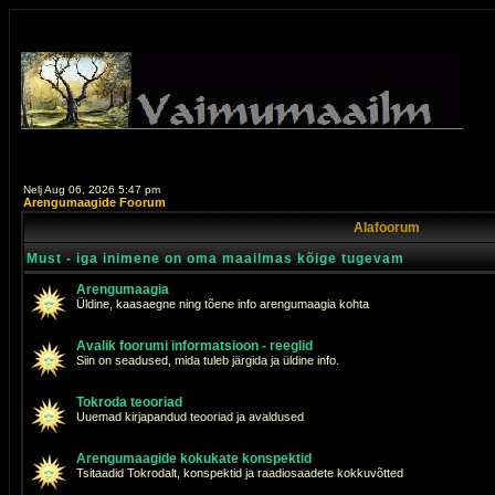
Nelj Aug 06, 2026 5:47 pm
Arengumaagide Foorum
Alafoorum
Must - iga inimene on oma maailmas kõige tugevam
Arengumaagia
Üldine, kaasaegne ning tõene info arengumaagia kohta
Avalik foorumi informatsioon - reeglid
Siin on seadused, mida tuleb järgida ja üldine info.
Tokroda teooriad
Uuemad kirjapandud teooriad ja avaldused
Arengumaagide kokukate konspektid
Tsitaadid Tokrodalt, konspektid ja raadiosaadete kokkuvõtted