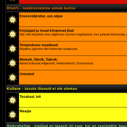
Oran¾ - teadvustamine annab kaitse
Eneseväljendus, uus algus
Kirjutajad ja muud kõrgemad jõud
Siia võib kirjutada oma nägemusi suurtest tegelastest, kes juhivad inimkonda, p
Teispoolsuse maailmad.
Maailma tajumine läbi erinevate reaalsuste.
Minevik, Olevik, Tulevik.
Iidsed kultuurid,religioonid. Hetkeolukord. Ennustused.
Unenäod
Kollane - tasuta lõunaid ei ole olemas
Tasakaal, toit
Maagia
Heleroheline - elujõud on täpselt nii suur, kui on vastandite haa