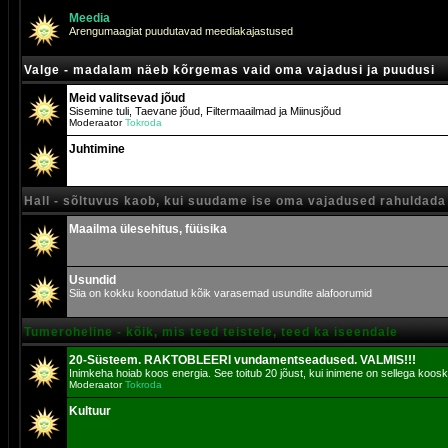
Meedia
Arengumaagiat puudutavad meediakajastused
Valge - madalam näeb kõrgemas vaid oma vajadusi ja puudusi
Meid valitsevad jõud
Sisemine tuli, Taevane jõud, Filtermaailmad ja Miinusjõud
Moderaator
Tokroda
Juhtimine
Hall - sõltuvus kaob, kui suudame ise oma vajadused rahuldada
Maailma ülesehitus, füüsika
Usundid
Siia on kokku koondatud kõik varasemad usundite alafoorumid
Tumeroheline - kõik, mis teed teistele, teed ka iseendale
20-Süsteem. RAKTOBLEERI vundamentseadused. VALMIS!!!
Inimkeha hoiab koos energia. See toitub 20 jõust, kui inimene on sellega koosk
Moderaator
Tokroda
Kultuur