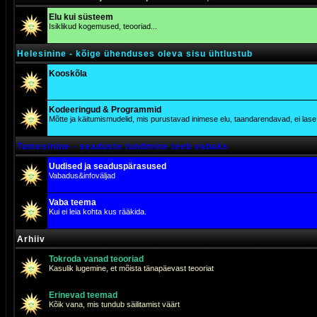
Elu kui süsteem
Isiklikud kogemused, teooriad...
Helesinine - kõige ühenduses oleva sisu ühtlustub
Kooskõla
Kodeeringud & Programmid
Mõtte ja käitumismudelid, mis purustavad inimese elu, taandarendavad, ei lase j
Tumesinine - seaduste tundmine teeb vabaks
Uudised ja seaduspärasused
Vabadus&infoväljad
Vaba teema
Kui ei leia kohta kus rääkida.
Arhiiv
Tokroda vanad teooriad
Kasulik lugemine, et mõista tänapäevast teooriat
Erinevad teemad
Kõik vana, mis tundub säilitamist väärt