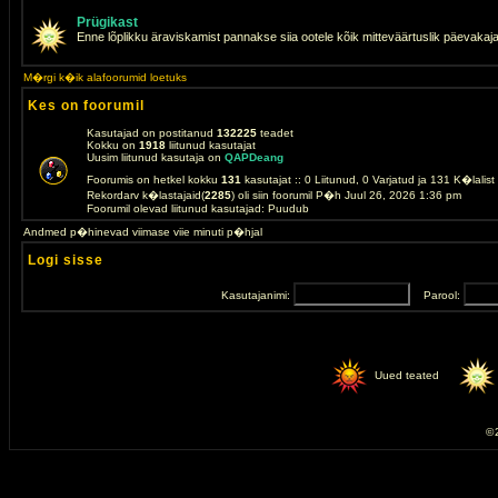
Prügikast
Enne lõplikku äraviskamist pannakse siia ootele kõik mitteväärtuslik päevakaj
M�rgi k�ik alafoorumid loetuks
Kes on foorumil
Kasutajad on postitanud
132225
teadet
Kokku on
1918
liitunud kasutajat
Uusim liitunud kasutaja on
QAPDeang
Foorumis on hetkel kokku
131
kasutajat :: 0 Liitunud, 0 Varjatud ja 131 K�lalis
Rekordarv k�lastajaid(
2285
) oli siin foorumil P�h Juul 26, 2026 1:36 pm
Foorumil olevad liitunud kasutajad: Puudub
Andmed p�hinevad viimase viie minuti p�hjal
Logi sisse
Kasutajanimi:
Parool:
Uued teated
© 