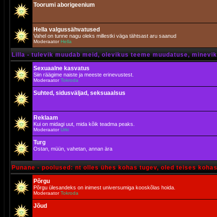
Toorumi aborigeenium
Hella valgussähvatused
Vahel on tunne nagu oleks millestki väga tähtsast aru saanud
Moderaator
Hella
Lilla - tulevik muudab meid, olevikus teeme muudatuse, minevik 
Sexuaalne kasvatus
Siin räägime naiste ja meeste erinevustest.
Moderaator
Tokroda
Suhted, sidusväljad, seksuaalsus
Reklaam
Kui on midagi uut, mida kõik teadma peaks.
Moderaator
Urki
Turg
Ostan, müün, vahetan, annan ära
Punane - poolused: nt olles ühes kohas tugev, oled teises koha
Põrgu
Põrgu ülesandeks on inimest universumiga kooskõlas hoida.
Moderaator
Tokroda
Jõud