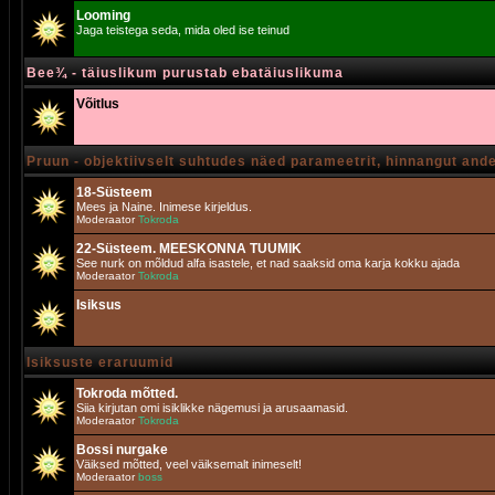
Looming
Jaga teistega seda, mida oled ise teinud
Bee¾ - täiuslikum purustab ebatäiuslikuma
Võitlus
Pruun - objektiivselt suhtudes näed parameetrit, hinnangut and
18-Süsteem
Mees ja Naine. Inimese kirjeldus.
Moderaator
Tokroda
22-Süsteem. MEESKONNA TUUMIK
See nurk on mõldud alfa isastele, et nad saaksid oma karja kokku ajada
Moderaator
Tokroda
Isiksus
Isiksuste eraruumid
Tokroda mõtted.
Siia kirjutan omi isiklikke nägemusi ja arusaamasid.
Moderaator
Tokroda
Bossi nurgake
Väiksed mõtted, veel väiksemalt inimeselt!
Moderaator
boss