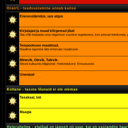
Oran¾ - teadvustamine annab kaitse
Eneseväljendus, uus algus
Kirjutajad ja muud kõrgemad jõud
Siia võib kirjutada oma nägemusi suurtest tegelastest, kes juhivad inimkonda, p
Teispoolsuse maailmad.
Maailma tajumine läbi erinevate reaalsuste.
Minevik, Olevik, Tulevik.
Iidsed kultuurid,religioonid. Hetkeolukord. Ennustused.
Unenäod
Kollane - tasuta lõunaid ei ole olemas
Tasakaal, toit
Maagia
Heleroheline - elujõud on täpselt nii suur, kui on vastandite haa