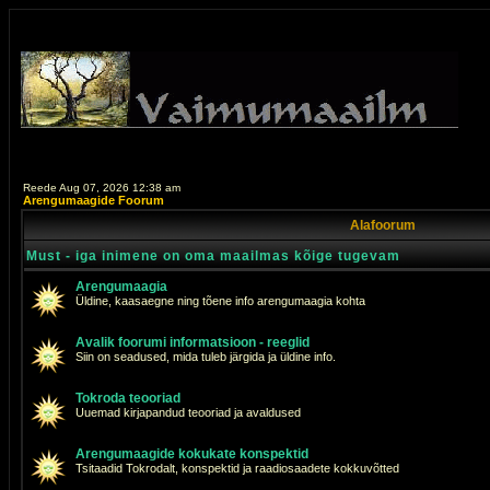
Reede Aug 07, 2026 12:38 am
Arengumaagide Foorum
Alafoorum
Must - iga inimene on oma maailmas kõige tugevam
Arengumaagia
Üldine, kaasaegne ning tõene info arengumaagia kohta
Avalik foorumi informatsioon - reeglid
Siin on seadused, mida tuleb järgida ja üldine info.
Tokroda teooriad
Uuemad kirjapandud teooriad ja avaldused
Arengumaagide kokukate konspektid
Tsitaadid Tokrodalt, konspektid ja raadiosaadete kokkuvõtted