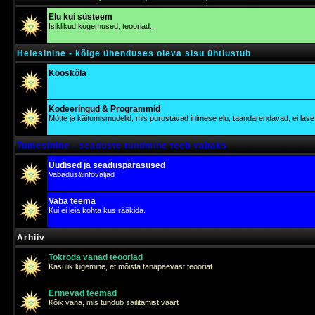
Elu kui süsteem
Isiklikud kogemused, teooriad...
Helesinine - kõige ühenduses oleva sisu ühtlustub
Kooskõla
Kodeeringud & Programmid
Mõtte ja käitumismudelid, mis purustavad inimese elu, taandarendavad, ei lase j
Tumesinine - seaduste tundmine teeb vabaks
Uudised ja seaduspärasused
Vabadus&infoväljad
Vaba teema
Kui ei leia kohta kus rääkida.
Arhiiv
Tokroda vanad teooriad
Kasulik lugemine, et mõista tänapäevast teooriat
Erinevad teemad
Kõik vana, mis tundub säilitamist väärt