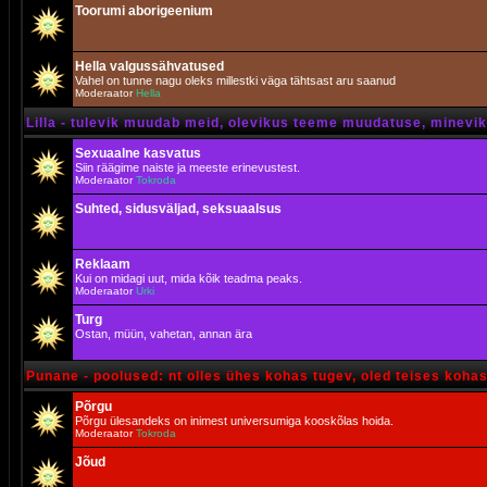
Toorumi aborigeenium
Hella valgussähvatused
Vahel on tunne nagu oleks millestki väga tähtsast aru saanud
Moderaator
Hella
Lilla - tulevik muudab meid, olevikus teeme muudatuse, minevik 
Sexuaalne kasvatus
Siin räägime naiste ja meeste erinevustest.
Moderaator
Tokroda
Suhted, sidusväljad, seksuaalsus
Reklaam
Kui on midagi uut, mida kõik teadma peaks.
Moderaator
Urki
Turg
Ostan, müün, vahetan, annan ära
Punane - poolused: nt olles ühes kohas tugev, oled teises koha
Põrgu
Põrgu ülesandeks on inimest universumiga kooskõlas hoida.
Moderaator
Tokroda
Jõud