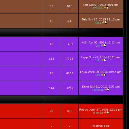
Teis Okt 07, 2014 5:01 pm
32
613
Waikus
Teis Nov 10, 2015 12:10 pm
10
24
Hella
Kolm Apr 02, 2014 12:13 pm
12
1421
Urki
Laup Nov 29, 2014 12:26 am
138
7724
Urki
Laup Veeb 08, 2014 10:55 pm
95
6232
akk
Kolm Juul 11, 2012 6:57 pm
144
1211
hall kass
Reede Juun 27, 2008 12:21 pm
20
395
Tokroda
0
0
Postitusi pole