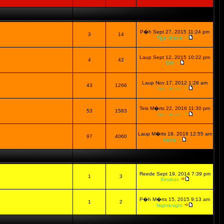
P�h Sept 27, 2015 11:24 pm
3
14
Tige tihane
Laup Sept 12, 2015 10:22 pm
4
42
Urki
Laup Nov 17, 2012 1:28 am
43
1266
Tige tihane
Teis M�rts 22, 2016 11:30 pm
53
1583
Tige tihane
Laup M�rts 19, 2016 12:55 am
97
4060
kama
Reede Sept 19, 2014 7:39 pm
1
3
Sinakas
P�h M�rts 15, 2015 9:13 am
1
2
Nightknight