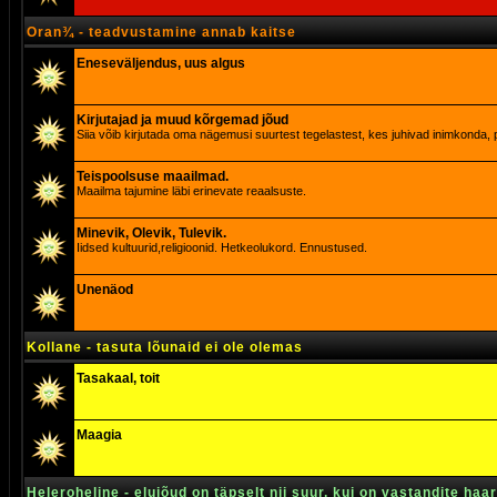
Oran¾ - teadvustamine annab kaitse
Eneseväljendus, uus algus
Kirjutajad ja muud kõrgemad jõud
Siia võib kirjutada oma nägemusi suurtest tegelastest, kes juhivad inimkonda, p
Teispoolsuse maailmad.
Maailma tajumine läbi erinevate reaalsuste.
Minevik, Olevik, Tulevik.
Iidsed kultuurid,religioonid. Hetkeolukord. Ennustused.
Unenäod
Kollane - tasuta lõunaid ei ole olemas
Tasakaal, toit
Maagia
Heleroheline - elujõud on täpselt nii suur, kui on vastandite haa