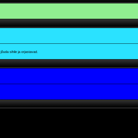
õuda sihile ja orjastavad.