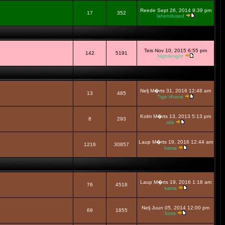
Reede Sept 26, 2014 9:39 pm
17
352
lahendused
Teis Nov 10, 2015 6:55 pm
142
5191
Nightknight
Nelj M�rts 31, 2016 12:48 am
13
485
Tige tihane
Kolm M�rts 13, 2013 5:13 pm
8
293
akk
Laup M�rts 19, 2016 12:44 am
1216
30857
kama
Laup M�rts 19, 2016 1:18 am
76
4518
kama
Nelj Juun 05, 2014 12:00 pm
69
1855
boss