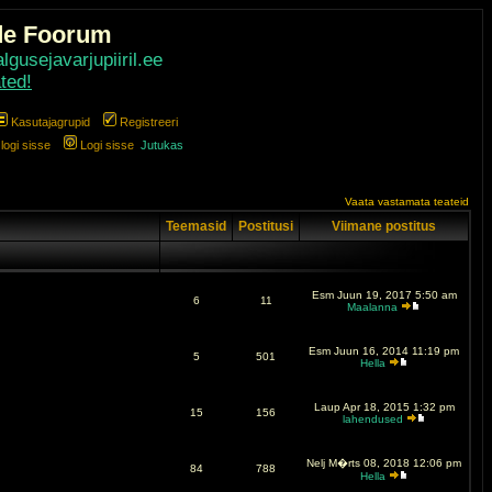
de Foorum
gusejavarjupiiril.ee
ted!
Kasutajagrupid
Registreeri
ogi sisse
Logi sisse
Jutukas
Vaata vastamata teateid
Teemasid
Postitusi
Viimane postitus
Esm Juun 19, 2017 5:50 am
6
11
Maalanna
Esm Juun 16, 2014 11:19 pm
5
501
Hella
Laup Apr 18, 2015 1:32 pm
15
156
lahendused
Nelj M�rts 08, 2018 12:06 pm
84
788
Hella