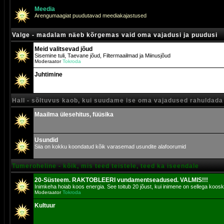
Meedia
Arengumaagiat puudutavad meediakajastused
Valge - madalam näeb kõrgemas vaid oma vajadusi ja puudusi
Meid valitsevad jõud
Sisemine tuli, Taevane jõud, Filtermaailmad ja Miinusjõud
Moderaator
Tokroda
Juhtimine
Hall - sõltuvus kaob, kui suudame ise oma vajadused rahuldada
Maailma ülesehitus, füüsika
Usundid
Siia on kokku koondatud kõik varasemad usundite alafoorumid
Tumeroheline - kõik, mis teed teistele, teed ka iseendale
20-Süsteem. RAKTOBLEERI vundamentseadused. VALMIS!!!
Inimkeha hoiab koos energia. See toitub 20 jõust, kui inimene on sellega koosk
Moderaator
Tokroda
Kultuur