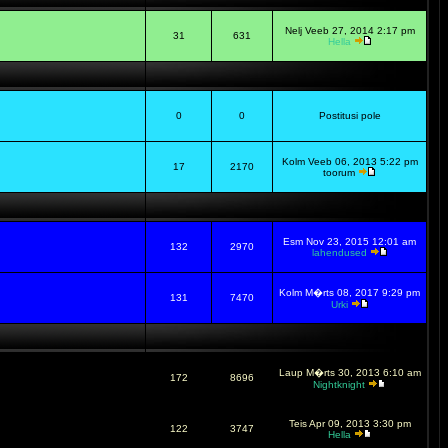
Nelj Veeb 27, 2014 2:17 pm
31
631
Hella
0
0
Postitusi pole
Kolm Veeb 06, 2013 5:22 pm
17
2170
toorum
Esm Nov 23, 2015 12:01 am
132
2970
lahendused
Kolm M�rts 08, 2017 9:29 pm
131
7470
Urki
Laup M�rts 30, 2013 6:10 am
172
8696
Nightknight
Teis Apr 09, 2013 3:30 pm
122
3747
Hella