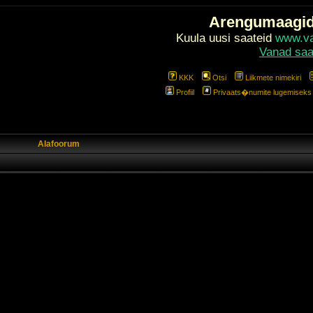
Arengumaagi
Kuula uusi saateid
www.val
Vanad saa
KKK
Otsi
Liikmete nimekiri
Profiil
Privaats�numite lugemiseks l
Alafoorum