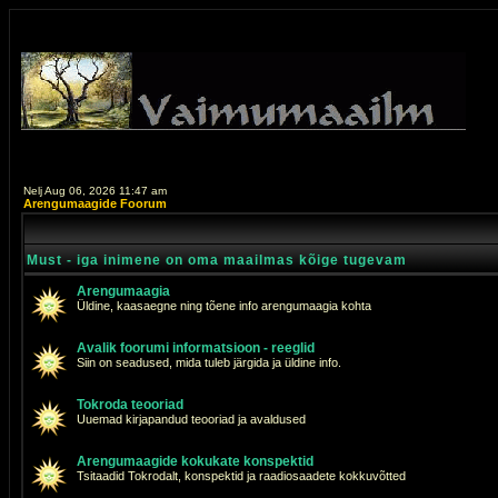
Nelj Aug 06, 2026 11:47 am
Arengumaagide Foorum
Must - iga inimene on oma maailmas kõige tugevam
Arengumaagia
Üldine, kaasaegne ning tõene info arengumaagia kohta
Avalik foorumi informatsioon - reeglid
Siin on seadused, mida tuleb järgida ja üldine info.
Tokroda teooriad
Uuemad kirjapandud teooriad ja avaldused
Arengumaagide kokukate konspektid
Tsitaadid Tokrodalt, konspektid ja raadiosaadete kokkuvõtted