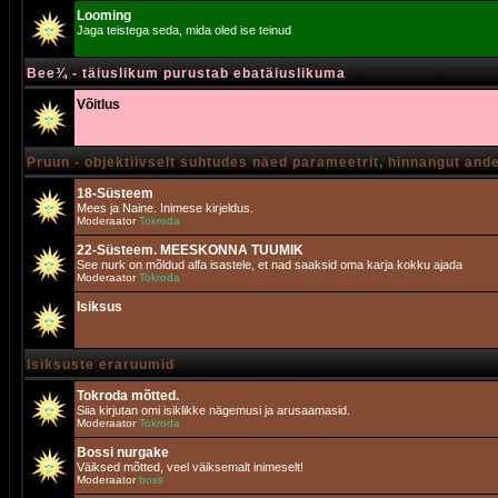
Looming
Jaga teistega seda, mida oled ise teinud
Bee¾ - täiuslikum purustab ebatäiuslikuma
Võitlus
Pruun - objektiivselt suhtudes näed parameetrit, hinnangut and
18-Süsteem
Mees ja Naine. Inimese kirjeldus.
Moderaator
Tokroda
22-Süsteem. MEESKONNA TUUMIK
See nurk on mõldud alfa isastele, et nad saaksid oma karja kokku ajada
Moderaator
Tokroda
Isiksus
Isiksuste eraruumid
Tokroda mõtted.
Siia kirjutan omi isiklikke nägemusi ja arusaamasid.
Moderaator
Tokroda
Bossi nurgake
Väiksed mõtted, veel väiksemalt inimeselt!
Moderaator
boss