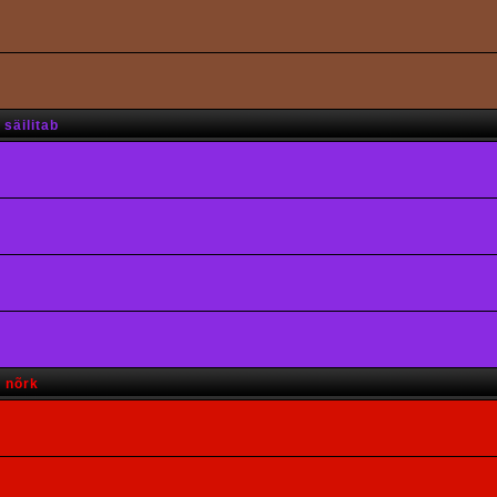
säilitab
s nõrk