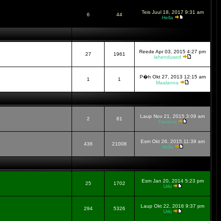
Teis Juul 18, 2017 9:31 am
6
44
Hella
Reede Apr 03, 2015 4:27 pm
27
1961
lahendused
P�h Okt 27, 2013 12:15 am
1
1
Maalanna
Laup Nov 21, 2015 3:09 am
2
81
Faxaros
Esm Okt 26, 2015 11:39 am
436
21008
Hella
Esm Jan 20, 2014 5:23 pm
25
1702
Urki
Laup Okt 22, 2016 9:37 pm
294
5326
Urki