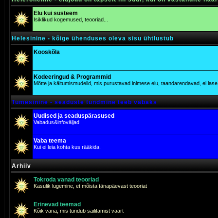
Elu kui süsteem
Isiklikud kogemused, teooriad...
Helesinine - kõige ühenduses oleva sisu ühtlustub
Kooskõla
Kodeeringud & Programmid
Mõtte ja käitumismudelid, mis purustavad inimese elu, taandarendavad, ei lase j
Tumesinine - seaduste tundmine teeb vabaks
Uudised ja seaduspärasused
Vabadus&infoväljad
Vaba teema
Kui ei leia kohta kus rääkida.
Arhiiv
Tokroda vanad teooriad
Kasulik lugemine, et mõista tänapäevast teooriat
Erinevad teemad
Kõik vana, mis tundub säilitamist väärt