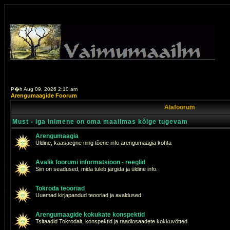
P�h Aug 09, 2026 2:10 am
Arengumaagide Foorum
Alafoorum
Must - iga inimene on oma maailmas kõige tugevam
Arengumaagia
Üldine, kaasaegne ning tõene info arengumaagia kohta
Avalik foorumi informatsioon - reeglid
Siin on seadused, mida tuleb järgida ja üldine info.
Tokroda teooriad
Uuemad kirjapandud teooriad ja avaldused
Arengumaagide kokukate konspektid
Tsitaadid Tokrodalt, konspektid ja raadiosaadete kokkuvõtted