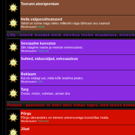
Toorumi aborigeenium
Hella valgussähvatused
Vahel on tunne nagu oleks millestki väga tähtsast aru saanud
Moderaator
Hella
Lilla - tulevik muudab meid, olevikus teeme muudatuse, minevik 
Sexuaalne kasvatus
Siin räägime naiste ja meeste erinevustest.
Moderaator
Tokroda
Suhted, sidusväljad, seksuaalsus
Reklaam
Kui on midagi uut, mida kõik teadma peaks.
Moderaator
Urki
Turg
Ostan, müün, vahetan, annan ära
Punane - poolused: nt olles ühes kohas tugev, oled teises koha
Põrgu
Põrgu ülesandeks on inimest universumiga kooskõlas hoida.
Moderaator
Tokroda
Jõud