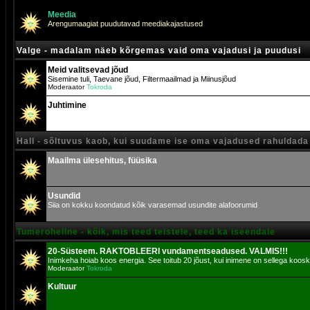
Meedia
Arengumaagiat puudutavad meediakajastused
Valge - madalam näeb kõrgemas vaid oma vajadusi ja puudusi
Meid valitsevad jõud
Sisemine tuli, Taevane jõud, Filtermaailmad ja Miinusjõud
Moderaator
Tokroda
Juhtimine
Hall - sõltuvus kaob, kui suudame ise oma vajadused rahuldada
Maailma ülesehitus, füüsika
Usundid
Siia on kokku koondatud kõik varasemad usundite alafoorumid
Tumeroheline - kõik, mis teed teistele, teed ka iseendale
20-Süsteem. RAKTOBLEERI vundamentseadused. VALMIS!!!
Inimkeha hoiab koos energia. See toitub 20 jõust, kui inimene on sellega koosk
Moderaator
Tokroda
Kultuur