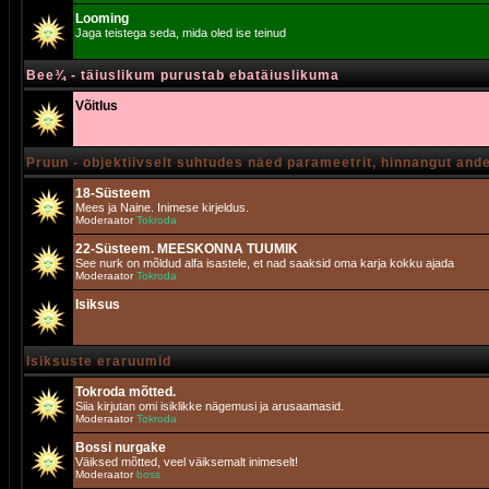
Looming
Jaga teistega seda, mida oled ise teinud
Bee¾ - täiuslikum purustab ebatäiuslikuma
Võitlus
Pruun - objektiivselt suhtudes näed parameetrit, hinnangut and
18-Süsteem
Mees ja Naine. Inimese kirjeldus.
Moderaator
Tokroda
22-Süsteem. MEESKONNA TUUMIK
See nurk on mõldud alfa isastele, et nad saaksid oma karja kokku ajada
Moderaator
Tokroda
Isiksus
Isiksuste eraruumid
Tokroda mõtted.
Siia kirjutan omi isiklikke nägemusi ja arusaamasid.
Moderaator
Tokroda
Bossi nurgake
Väiksed mõtted, veel väiksemalt inimeselt!
Moderaator
boss