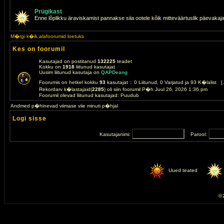
Prügikast
Enne lõplikku äraviskamist pannakse siia ootele kõik mitteväärtuslik päevakaj
M�rgi k�ik alafoorumid loetuks
Kes on foorumil
Kasutajad on postitanud
132225
teadet
Kokku on
1918
liitunud kasutajat
Uusim liitunud kasutaja on
QAPDeang
Foorumis on hetkel kokku
93
kasutajat :: 0 Liitunud, 0 Varjatud ja 93 K�lalist [
Rekordarv k�lastajaid(
2285
) oli siin foorumil P�h Juul 26, 2026 1:36 pm
Foorumil olevad liitunud kasutajad: Puudub
Andmed p�hinevad viimase viie minuti p�hjal
Logi sisse
Kasutajanimi:
Parool:
Uued teated
© 