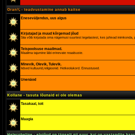
Oran¾ - teadvustamine annab kaitse
Eneseväljendus, uus algus
Kirjutajad ja muud kõrgemad jõud
Siia võib kirjutada oma nägemusi suurtest tegelastest, kes juhivad inimkonda, p
Teispoolsuse maailmad.
Maailma tajumine läbi erinevate reaalsuste.
Minevik, Olevik, Tulevik.
Iidsed kultuurid,religioonid. Hetkeolukord. Ennustused.
Unenäod
Kollane - tasuta lõunaid ei ole olemas
Tasakaal, toit
Maagia
Heleroheline - elujõud on täpselt nii suur, kui on vastandite haa