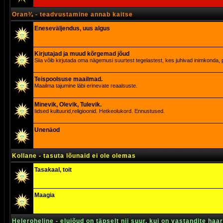
Oran¾ - teadvustamine annab kaitse
Eneseväljendus, uus algus
Kirjutajad ja muud kõrgemad jõud
Siia võib kirjutada oma nägemusi suurtest tegelastest, kes juhivad inimkonda, p
Teispoolsuse maailmad.
Maailma tajumine läbi erinevate reaalsuste.
Minevik, Olevik, Tulevik.
Iidsed kultuurid,religioonid. Hetkeolukord. Ennustused.
Unenäod
Kollane - tasuta lõunaid ei ole olemas
Tasakaal, toit
Maagia
Heleroheline - elujõud on täpselt nii suur, kui on vastandite haa