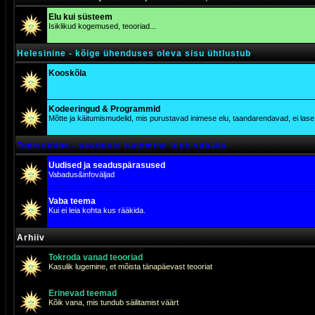
Elu kui süsteem
Isiklikud kogemused, teooriad...
Helesinine - kõige ühenduses oleva sisu ühtlustub
Kooskõla
Kodeeringud & Programmid
Mõtte ja käitumismudelid, mis purustavad inimese elu, taandarendavad, ei lase j
Tumesinine - seaduste tundmine teeb vabaks
Uudised ja seaduspärasused
Vabadus&infoväljad
Vaba teema
Kui ei leia kohta kus rääkida.
Arhiiv
Tokroda vanad teooriad
Kasulik lugemine, et mõista tänapäevast teooriat
Erinevad teemad
Kõik vana, mis tundub säilitamist väärt