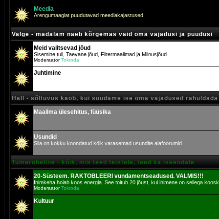
Meedia
Arengumaagiat puudutavad meediakajastused
Valge - madalam näeb kõrgemas vaid oma vajadusi ja puudusi
Meid valitsevad jõud
Sisemine tuli, Taevane jõud, Filtermaailmad ja Miinusjõud
Moderaator
Tokroda
Juhtimine
Hall - sõltuvus kaob, kui suudame ise oma vajadused rahuldada
Maailma ülesehitus, füüsika
Usundid
Siia on kokku koondatud kõik varasemad usundite alafoorumid
Tumeroheline - kõik, mis teed teistele, teed ka iseendale
20-Süsteem. RAKTOBLEERI vundamentseadused. VALMIS!!!
Inimkeha hoiab koos energia. See toitub 20 jõust, kui inimene on sellega koosk
Moderaator
Tokroda
Kultuur