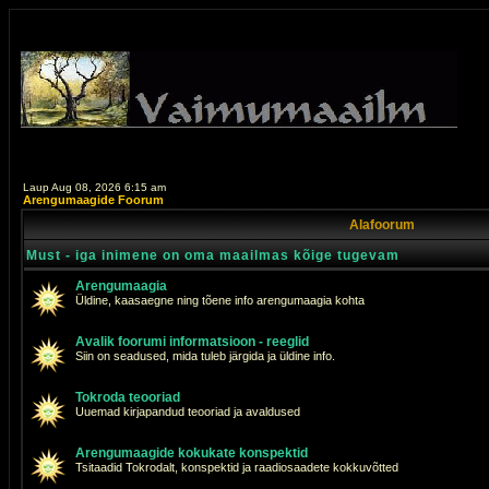
Laup Aug 08, 2026 6:15 am
Arengumaagide Foorum
Alafoorum
Must - iga inimene on oma maailmas kõige tugevam
Arengumaagia
Üldine, kaasaegne ning tõene info arengumaagia kohta
Avalik foorumi informatsioon - reeglid
Siin on seadused, mida tuleb järgida ja üldine info.
Tokroda teooriad
Uuemad kirjapandud teooriad ja avaldused
Arengumaagide kokukate konspektid
Tsitaadid Tokrodalt, konspektid ja raadiosaadete kokkuvõtted