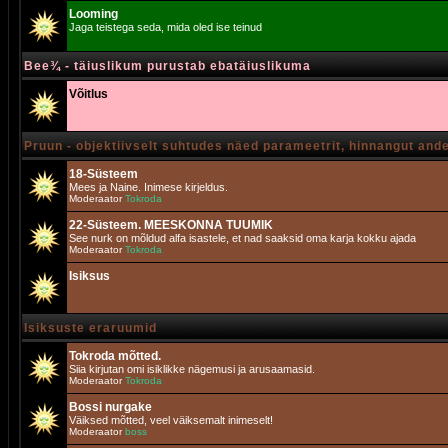
Looming
Jaga teistega seda, mida oled ise teinud
Bee¾ - täiuslikum purustab ebatäiuslikuma
Võitlus
Pruun - objektiivselt suhtudes näed parameetrit, hinnangut and
18-Süsteem
Mees ja Naine. Inimese kirjeldus.
Moderaator
Tokroda
22-Süsteem. MEESKONNA TUUMIK
See nurk on mõldud alfa isastele, et nad saaksid oma karja kokku ajada
Moderaator
Tokroda
Isiksus
Isiksuste eraruumid
Tokroda mõtted.
Siia kirjutan omi isiklikke nägemusi ja arusaamasid.
Moderaator
Tokroda
Bossi nurgake
Väiksed mõtted, veel väiksemalt inimeselt!
Moderaator
boss