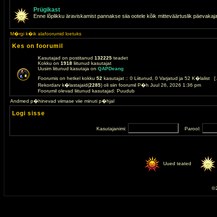
Prügikast
Enne lõplikku äraviskamist pannakse siia ootele kõik mitteväärtuslik päevakaj
M�rgi k�ik alafoorumid loetuks
Kes on foorumil
Kasutajad on postitanud
132225
teadet
Kokku on
1918
liitunud kasutajat
Uusim liitunud kasutaja on
QAPDeang
Foorumis on hetkel kokku
52
kasutajat :: 0 Liitunud, 0 Varjatud ja 52 K�lalist [
Rekordarv k�lastajaid(
2285
) oli siin foorumil P�h Juul 26, 2026 1:36 pm
Foorumil olevad liitunud kasutajad: Puudub
Andmed p�hinevad viimase viie minuti p�hjal
Logi sisse
Kasutajanimi:
Parool:
Uued teated
© 