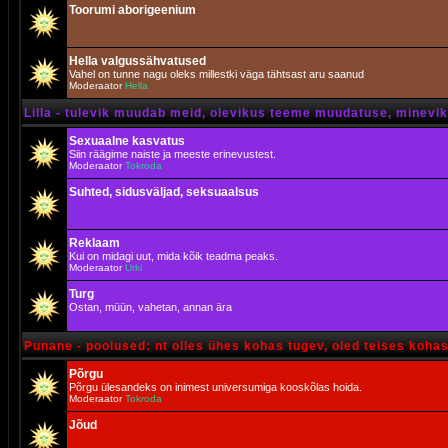
Toorumi aborigeenium
Hella valgussähvatused
Vahel on tunne nagu oleks millestki väga tähtsast aru saanud
Moderaator
Hella
Lilla - tulevik muudab meid, olevikus teeme muudatuse, minevik 
Sexuaalne kasvatus
Siin räägime naiste ja meeste erinevustest.
Moderaator
Tokroda
Suhted, sidusväljad, seksuaalsus
Reklaam
Kui on midagi uut, mida kõik teadma peaks.
Moderaator
Urki
Turg
Ostan, müün, vahetan, annan ära
Punane - poolused: nt olles ühes kohas tugev, oled teises koha
Põrgu
Põrgu ülesandeks on inimest universumiga kooskõlas hoida.
Moderaator
Tokroda
Jõud