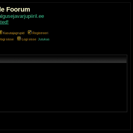
de Foorum
gusejavarjupiiril.ee
ted!
Kasutajagrupid
Registreeri
ogi sisse
Logi sisse
Jutukas