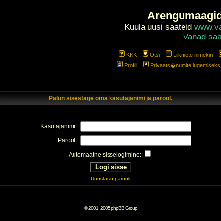
Arengumaagi
Kuula uusi saateid
www.val
Vanad saa
KKK
Otsi
Liikmete nimekiri
Profiil
Privaats�numite lugemiseks l
Palun sisestage oma kasutajanimi ja parool.
Kasutajanimi:
Parool:
Automaatne sisselogimine:
Unustasin parooli
© 2001, 2005 phpBB Group