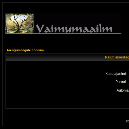
Arengumaagide Foorum
Palun sisestag
Kasutajanimi:
Parool:
Automaa
© 