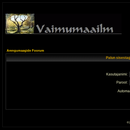
Arengumaagide Foorum
Palun sisestag
Kasutajanimi:
Parool:
Automaa
© 