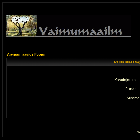
Arengumaagide Foorum
Palun sisestag
Kasutajanimi:
Parool:
Automaa
© 