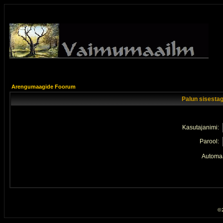
Arengumaagide Foorum
Palun sisestag
Kasutajanimi:
Parool:
Automaa
© 