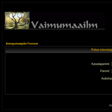
Arengumaagide Foorum
Palun sisestag
Kasutajanimi:
Parool:
Automaa
© 