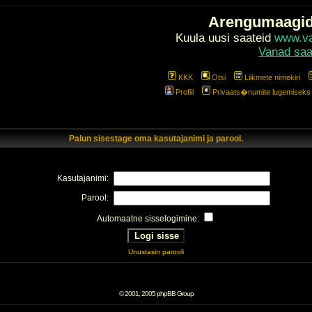
Arengumaagi
Kuula uusi saateid
www.val
Vanad saa
KKK
Otsi
Liikmete nimekiri
Profiil
Privaats�numite lugemiseks l
Palun sisestage oma kasutajanimi ja parool.
Kasutajanimi:
Parool:
Automaatne sisselogimine:
Unustasin parooli
© 2001, 2005 phpBB Group