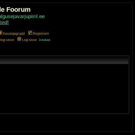
de Foorum
gusejavarjupiiril.ee
ted!
Kasutajagrupid
Registreeri
ogi sisse
Logi sisse
Jutukas