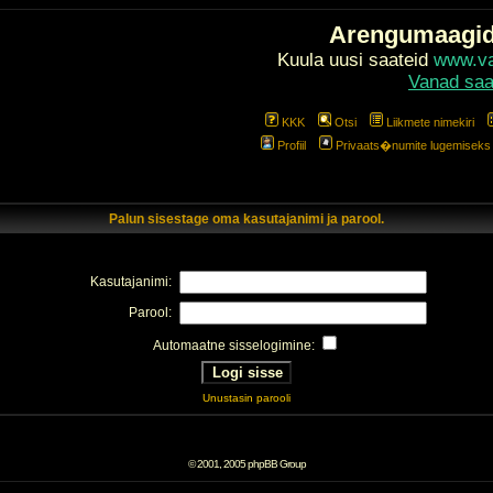
Arengumaagi
Kuula uusi saateid
www.val
Vanad saa
KKK
Otsi
Liikmete nimekiri
Profiil
Privaats�numite lugemiseks l
Palun sisestage oma kasutajanimi ja parool.
Kasutajanimi:
Parool:
Automaatne sisselogimine:
Unustasin parooli
© 2001, 2005 phpBB Group