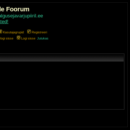
de Foorum
gusejavarjupiiril.ee
ted!
Kasutajagrupid
Registreeri
ogi sisse
Logi sisse
Jutukas