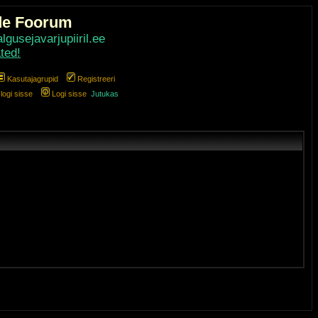
de Foorum
gusejavarjupiiril.ee
ted!
Kasutajagrupid
Registreeri
ogi sisse
Logi sisse
Jutukas