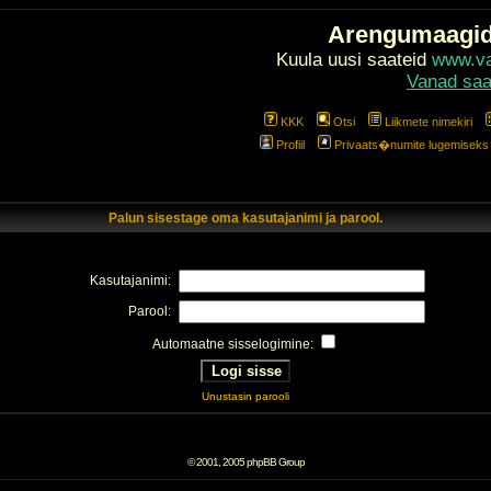
Arengumaagi
Kuula uusi saateid
www.val
Vanad saa
KKK
Otsi
Liikmete nimekiri
Profiil
Privaats�numite lugemiseks l
Palun sisestage oma kasutajanimi ja parool.
Kasutajanimi:
Parool:
Automaatne sisselogimine:
Unustasin parooli
© 2001, 2005 phpBB Group