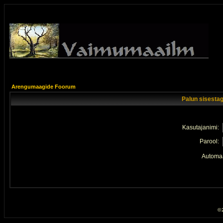
Arengumaagide Foorum
Palun sisestag
Kasutajanimi:
Parool:
Automaa
© 